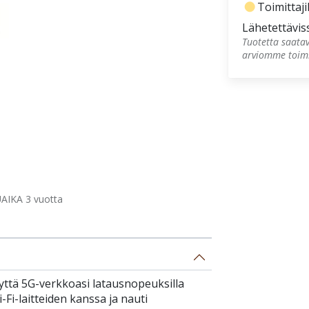
fiber_manual_record
Toimittajil
Lähetettävis
Tuotetta saatav
arviomme toimi
AIKA 3 vuotta
ttä 5G-verkkoasi latausnopeuksilla
Fi-laitteiden kanssa ja nauti