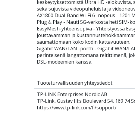
keskeytyksettömistä Ultra HD -elokuvista, 
sekä sujuvista videopuheluista ja videoneuv
AX1800 Dual-Band Wi-Fi 6 -nopeus - 1201 M
Plug & Play - Nauti 5G-verkosta heti SIM-ko
EasyMesh-yhteensopiva - Yhteistyössä Eas
joustavamman ja kustannustehokkaamman M
saumattomaan koko kodin kattavuuteen.
Gigabit WAN/LAN -portti - Gigabit WAN/LA
perinteisenä langattomana reitittimenä, jok
DSL-modeemien kanssa.
Tuoteturvallisuuden yhteystiedot
TP-LINK Enterprises Nordic AB
TP-Link, Gustav III:s Boulevard 54, 169 74 S
https://www.tp-link.com/fi/support/