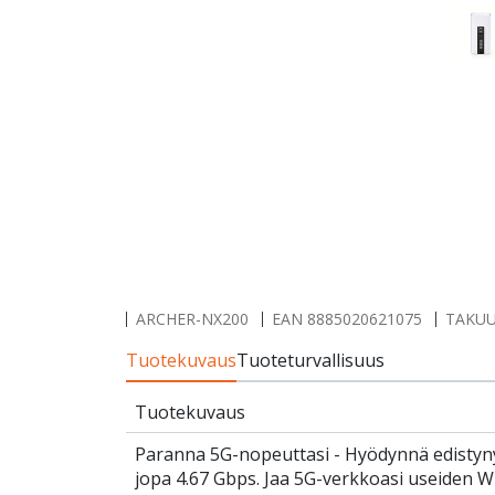
ARCHER-NX200
EAN
8885020621075
TAKUU
Tuotekuvaus
Tuoteturvallisuus
Tuotekuvaus
Paranna 5G-nopeuttasi - Hyödynnä edistyny
jopa 4.67 Gbps. Jaa 5G-verkkoasi useiden Wi-