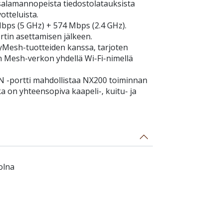
salamannopeista tiedostolatauksista
otteluista.
bps (5 GHz) + 574 Mbps (2.4 GHz).
rtin asettamisen jälkeen.
yMesh-tuotteiden kanssa, tarjoten
esh-verkon yhdellä Wi-Fi-nimellä
N -portti mahdollistaa NX200 toiminnan
a on yhteensopiva kaapeli-, kuitu- ja
olna