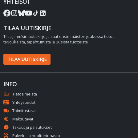
YHTEISÖT
TILAA UUTISKIRJE
Tilaa Jimm’sin uutiskirje ja saat ensimmäisten joukossa tietoa
tarjouksista, tapahtumista ja uusista tuotteista.
TILAA UUTISKIRJE
INFO
domain
Tietoa meistä
contact_mail
Yhteystiedot
local_shipping
Toimitustavat
euro
Maksutavat
info
Takuut ja palautukset
handyman
Palvelu- ja huoltohinnasto