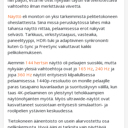
niin paljon, että ne ovat nykyään täysin varteenotettava
vaihtoehto ilman merkittävää viivettä.
Näyttö
eli monitori on yksi tärkeimmistä pelitietokoneen
oheislaitteista. Siinä missä peruskäytössä lähes mikä
tahansa näyttö riittää, pelaamisessa erot näkyvät
selvästi. Tarkkuus, virkistystaajuus, vasteaika,
paneelityyppi, HDR-tuki ja adaptiivinen synkronointi
kuten G-Sync ja FreeSync vaikuttavat kaikki
pelikokemukseen.
Aiemmin
144 hertsin
näyttö oli pelaajien suosikki, mutta
nykyään yleisiä vaihtoehtoja ovat jo
165 Hz
,
240 Hz
ja
jopa
360 Hz
näytöt erityisesti kilpailullisessa
pelaamisessa. 1440p-resoluutio on monille pelaajille
paras tasapaino kuvanlaadun ja suorituskyvyn välillä, kun
taas 4K-pelaaminen on yleistynyt tehokkaampien
näytönohjainten myötä. Myös ultrawide-näytöt ovat
kasvattaneet suosiotaan erityisesti simulaattori- ja
roolipelien ystävien keskuudessa.
Tietokoneen äänentoisto on usein aliarvostettu osa
pelikokemusta. Hyvä ääni ei tarkoita vain näyttäviä