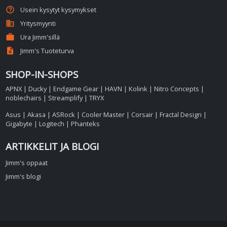
help_outline
Usein kysytyt kysymykset
business
Yritysmyynti
work
Ura Jimm'sillä
description
Jimm's Tuoteturva
SHOP-IN-SHOPS
APNX
|
Ducky
|
Endgame Gear
|
HAVN
|
Kolink
|
Nitro Concepts
|
noblechairs
|
Streamplify
|
TRYX
Asus
|
Akasa
|
ASRock
|
Cooler Master
|
Corsair
|
Fractal Design
|
Gigabyte
|
Logitech
|
Phanteks
ARTIKKELIT JA BLOGI
Jimm's oppaat
Jimm's blogi