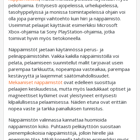
peliohjaimia. Erityisesti ajopeleissä, urheilupeleissä,
tasohyppelyissä ja monissa toimintapeleissä ohjain voi
olla jopa parempi vaihtoehto kuin hiiri ja näppäimistö.
Useimmat pelaajat käyttävät esimerkiksi Microsoft
Xbox-ohjaimia tai Sony PlayStation-ohjaimia, jotka
toimivat hyvin myös tietokoneella.
Näppäimistöt jaetaan käytännössä perus- ja
pelinäppäimistöihin. Vaikka kaikilla näppäimistöillä voi
pelata, pelaamiseen suunnitellut mallit tarjoavat usein
parempaa tarkkuutta, nopeampaa vasteaikaa, parempaa
kestävyyttä ja laajemmat säätömahdollisuudet.
Mekaaniset näppäimistöt
ovat edelleen suosittuja
pelaajien keskuudessa, mutta myös laadukkaat optiset ja
magneettiset kytkimet ovat yleistyneet erityisesti
kilpailullisessa pelaamisessa. Näiden etuna ovat erittäin
nopea vaste ja tarkka painalluksen tunnistus.
Näppäimistön valinnassa kannattaa huomioida
näppäimistön koko. Puhtaasti pelikäyttöön suositaan
pienempikokoisia näppäimistöjä, jolloin hiirelle jää
enemmän tilaa. Mikäli koneella tehdään esimerkiksi myös