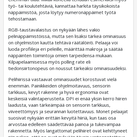
työ- tai koulutehtäviä, kannattaa harkita täysikokoista
näppäimistöä, josta löytyy numeronäppäimet työtä
tehostamaan.
RGB-taustavalaistus on nykyään lähes vakio
pelinäppäimistöissä, mutta sen lisäksi tärkeä ominaisuus
on ohjelmiston kautta tehtävä räätälöinti. Pelaaja voi
luoda profiileja eri peleille, määrittää makroja ja säätää
näppäinten toimintoja omien tarpeidensa mukaan.
Kilpapelaamisessa myös polling rate eli
tiedonsiirtonopeus on noussut tärkeäksi ominaisuudeksi.
Pelihiirissä vastaavat ominaisuudet korostuvat vielä
enemmän. Painikkeiden ohjelmoitavuus, sensorin
tarkkuus, kevyt rakenne ja hyvä ergonomia ovat
keskeisiä valintaperusteita. DPI ei enää yksin kerro hiiren
laadusta, vaan tärkeämpää on sensorin tarkkuus,
viiveettömyys ja seurannan luotettavuus. Monet pelaajat
suosivat nykyään erittäin kevyitä hiiriä, kun taas osa
arvostaa edelleen säädettävää painoa ja tukevampaa
rakennetta. Myös langattomat pelihiiret ovat kehittyneet