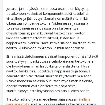
Juttusarjan neljässä aiemmassa osassa on käyty läpi
tietokoneen keskeiset komponentit sekä kotelointi,
virtalähde ja jäähdytys. Samalla on määritelty, mikä
oikeastaan on pelitietokone. Viidennessä ja samalla
toiseksi viimeisessä osassa on aika perehtyä
oheislaitteisiin, joihin kuuluvat tietokoneen käytön
kannalta välttämättömät laitteet, kuten hiiri ja
näppäimistö. Näiden lisäksi keskeisiä oheislaitteita ovat
näyttö, kuulokkeet, mikrofoni ja muu äänentoisto.
Siinä missä tietokoneen sisäiset komponentit määrittävät
suorituskyvyn, pelikäytössä tehokkainkaan tietokone ei
ole hyödyllinen ilman laadukkaita oheislaitteita. Hyvä
näyttö, tarkka hiiri, luotettava näppäimistö ja toimiva
äänentoisto vaikuttavat suoraan käyttökokemukseen.
Vaikka monessa asiassa puhutaan myös makuasioista,
oheislaitteiden välillä on selkeitä eroja sekä
suorituskyvyn että käytännön ominaisuuksien osalta.
Tietokonetta ohjataan edelleen pääasiassa
hiirellä ja
näppäimistöllä
, mutta monissa peleissä käytetään myös