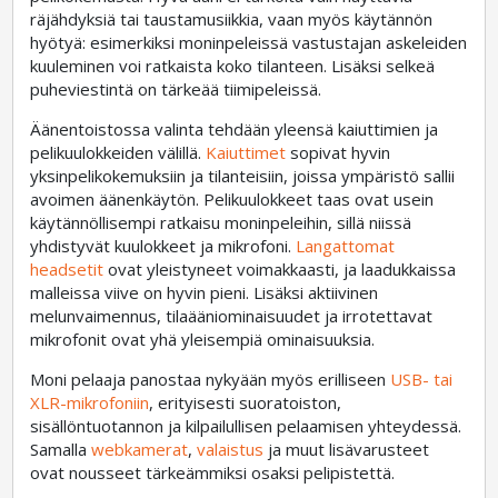
räjähdyksiä tai taustamusiikkia, vaan myös käytännön
hyötyä: esimerkiksi moninpeleissä vastustajan askeleiden
kuuleminen voi ratkaista koko tilanteen. Lisäksi selkeä
puheviestintä on tärkeää tiimipeleissä.
Äänentoistossa valinta tehdään yleensä kaiuttimien ja
pelikuulokkeiden välillä.
Kaiuttimet
sopivat hyvin
yksinpelikokemuksiin ja tilanteisiin, joissa ympäristö sallii
avoimen äänenkäytön. Pelikuulokkeet taas ovat usein
käytännöllisempi ratkaisu moninpeleihin, sillä niissä
yhdistyvät kuulokkeet ja mikrofoni.
Langattomat
headsetit
ovat yleistyneet voimakkaasti, ja laadukkaissa
malleissa viive on hyvin pieni. Lisäksi aktiivinen
melunvaimennus, tilaääniominaisuudet ja irrotettavat
mikrofonit ovat yhä yleisempiä ominaisuuksia.
Moni pelaaja panostaa nykyään myös erilliseen
USB- tai
XLR-mikrofoniin
, erityisesti suoratoiston,
sisällöntuotannon ja kilpailullisen pelaamisen yhteydessä.
Samalla
webkamerat
,
valaistus
ja muut lisävarusteet
ovat nousseet tärkeämmiksi osaksi pelipistettä.