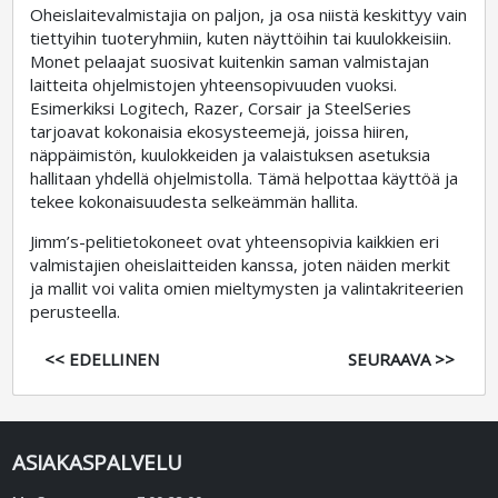
Oheislaitevalmistajia on paljon, ja osa niistä keskittyy vain
tiettyihin tuoteryhmiin, kuten näyttöihin tai kuulokkeisiin.
Monet pelaajat suosivat kuitenkin saman valmistajan
laitteita ohjelmistojen yhteensopivuuden vuoksi.
Esimerkiksi Logitech, Razer, Corsair ja SteelSeries
tarjoavat kokonaisia ekosysteemejä, joissa hiiren,
näppäimistön, kuulokkeiden ja valaistuksen asetuksia
hallitaan yhdellä ohjelmistolla. Tämä helpottaa käyttöä ja
tekee kokonaisuudesta selkeämmän hallita.
Jimm’s-pelitietokoneet ovat yhteensopivia kaikkien eri
valmistajien oheislaitteiden kanssa, joten näiden merkit
ja mallit voi valita omien mieltymysten ja valintakriteerien
perusteella.
<< EDELLINEN
SEURAAVA >>
ASIAKASPALVELU