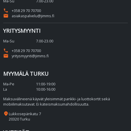
Ma-Su
7.00-23.00
phone
+358 29 70 70700
email
asiakaspalvelu@jimms.fi
YRITYSMYYNTI
Ma-Su
7.00-23.00
phone
+358 29 70 70700
email
yritysmyynti@jimms.fi
MYYMÄLÄ TURKU
Ma-Pe
11:00-19:00
La
10:00-16:00
Maksuvälineenä käyvät yleisimmät pankki- ja luottokortit sekä
mobiilimaksutavat. Ei käteismaksumahdollisuutta.
place
Lukkosepänkatu 7
20320 Turku