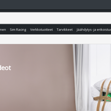
inen
Sim Racing
Verkkotuotteet
Tarvikkeet
Jäähdytys- ja erikoistu
deot