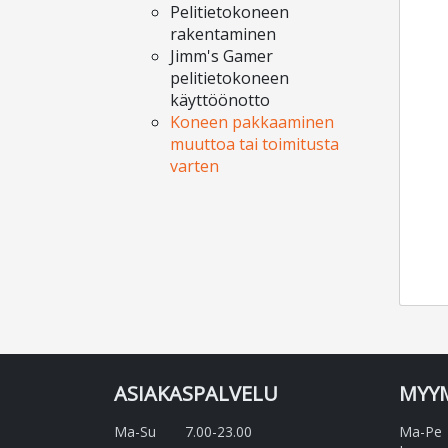
Pelitietokoneen
rakentaminen
Jimm's Gamer
pelitietokoneen
käyttöönotto
Koneen pakkaaminen
muuttoa tai toimitusta
varten
ASIAKASPALVELU
MYY
Ma-Su
7.00-23.00
Ma-Pe