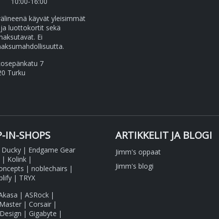
10:00-16:00
lineenä käyvät yleisimmät
 ja luottokortit sekä
maksutavat. Ei
aksumahdollisuutta.
kosepänkatu 7
20 Turku
-IN-SHOPS
ARTIKKELIT JA BLOGI
|
Ducky
|
Endgame Gear
Jimm's oppaat
|
Kolink
|
Jimm's blogi
oncepts
|
noblechairs
|
lify
|
TRYX
Akasa
|
ASRock
|
 Master
|
Corsair
|
 Design
|
Gigabyte
|