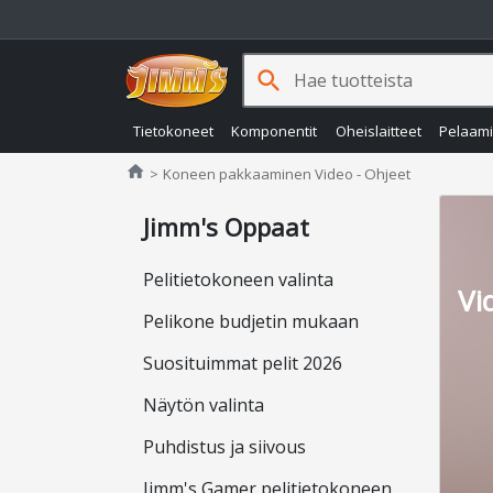
search
Tietokoneet
Komponentit
Oheislaitteet
Pelaam
Jimms.fi
home
Koneen pakkaaminen Video - Ohjeet
Jimm's Oppaat
Pelitietokoneen valinta
Vi
Pelikone budjetin mukaan
Suosituimmat pelit 2026
Näytön valinta
Puhdistus ja siivous
Jimm's Gamer pelitietokoneen