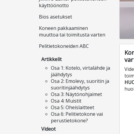
käyttöönotto
Bios asetukset
Koneen pakkaaminen
muuttoa tai toimitusta varten
Pelitietokoneiden ABC
Kon
var
Artikkelit
Osa 1: Kotelo, virtalähde ja
Vide
jäähdytys
toim
Osa 2: Emolevy, suoritin ja
HU
suoritinjäähdytys
huol
Osa 3: Näytönohjaimet
Osa 4: Muistit
Osa 5: Oheislaitteet
Osa 6: Pelitietokone vai
perustietokone?
Videot