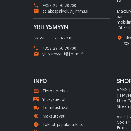
La
phone
+358 29 70 70700
email
asiakaspalvelu@jimms.fi
Maksuvä
pankki-
mobiili
YRITYSMYYNTI
käteism
Ma-Su
7.00-23.00
place
Luk
203
phone
+358 29 70 70700
email
yritysmyynti@jimms.fi
INFO
SHOP
APNX
domain
Tietoa meistä
|
HAVN
contact_mail
Yhteystiedot
Nitro C
Streamp
local_shipping
Toimitustavat
euro
Maksutavat
Asus
|
Cooler
info
Takuut ja palautukset
Fractal