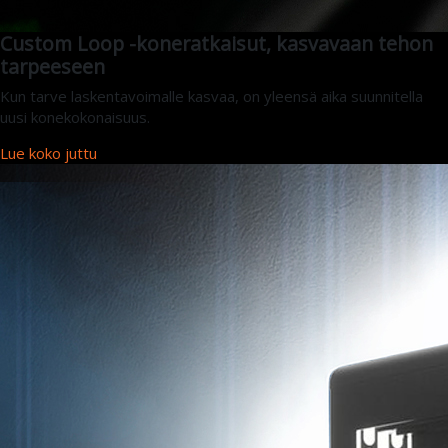
Custom Loop -koneratkaisut, kasvavaan tehon
tarpeeseen
Kun tarve laskentavoimalle kasvaa, on yleensä aika suunnitella
uusi konekokonaisuus.
Lue koko juttu