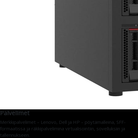
Palvelimet
Merkkipalvelimet – Lenovo, Dell ja HP – pöytämalleina, SFF-
formaatissa ja räkkipalvelimina virtualisointiin, sovelluksiin ja
tallennukseen.