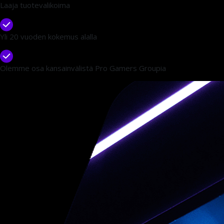
Yli 20 vuoden kokemus alalla
Olemme osa kansainvälistä Pro Gamers Groupia