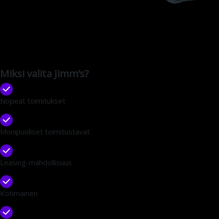
Miksi valita Jimm’s?
Nopeat toimitukset
Monipuoliset toimitustavat
Leasing-mahdollisuus
Kotimainen
Laaja tuotevalikoima