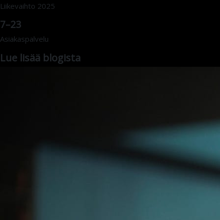
Liikevaihto 2025
7–23
Asiakaspalvelu
Lue lisää blogista