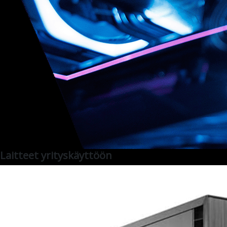
Laitteet yrityskäyttöön