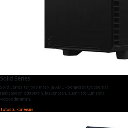
Solid Series
Solid Series tarjoaa Intel- ja AMD -pohjaiset työasemat
raskaaseen editointiin, laskentaan, suunnitteluun sekä
videoeditointiin.
Tutustu koneisiin