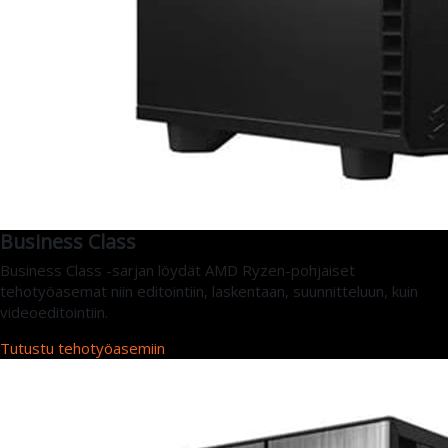
Business Class
Business Class -sarjan löydät AMD Ryzen-pohjaiset
tehotyöasemat niin editointiin, laskentaan, suunnitteluun, kuin
videoeditointiin.
Tutustu tehotyöasemiin