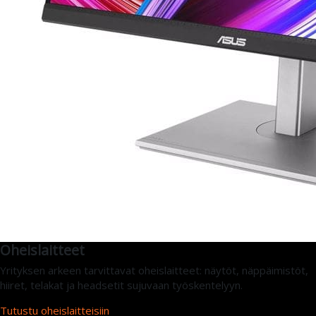
Oheislaitteet
Yrityksen arkeen tarvittavat oheislaitteet: näytöt, näppäimistöt,
hiiret, telakat ja headsetit sujuvaan työskentelyyn.
Tutustu oheislaitteisiin