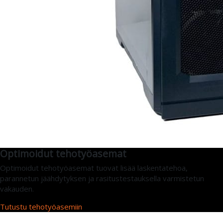
Optimoidut tehotyöasemat
Optimoidut tehotyöasemat tuovat lisää laskentatehoa,
parannetun jäähdytyksen ja rasitustestauksella varmistetun
vakauden.
Tutustu tehotyöasemiin