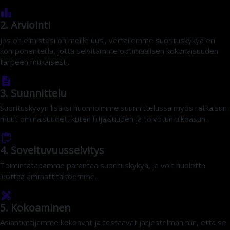
2. Arviointi
Jos ohjelmistosi on meille uusi, vertailemme suorituskykyä eri
komponenteilla, jotta selvitämme optimaalisen kokonaisuuden
tarpeen mukaisesti.
3. Suunnittelu
Suorituskyvyn lisäksi huomioimme suunnittelussa myös ratkaisun
muut ominaisuudet, kuten hiljaisuuden ja toivotun ulkoasun.
4. Soveltuvuusselvitys
Toimintatapamme parantaa suorituskykyä, ja voit huoletta
luottaa ammattitaitoomme.
5. Kokoaminen
Asiantuntijamme kokoavat ja testaavat järjestelmän niin, että se
täyttää ohjelmiston suorituskykyvaatimukset.