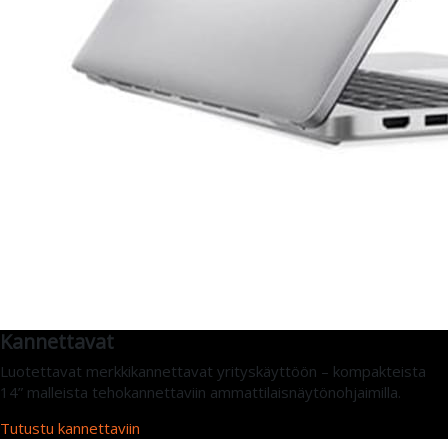
Kannettavat
Luotettavat merkkikannettavat yrityskäyttöön – kompakteista
14” malleista tehokannettaviin ammattilaisnäytönohjaimilla.
Tutustu kannettaviin