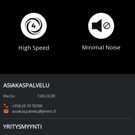
Minimal Noise
High Speed
ASIAKASPALVELU
Ma-Su
7.00-23.00
phone
+358 29 70 70700
email
asiakaspalvelu@jimms.fi
YRITYSMYYNTI