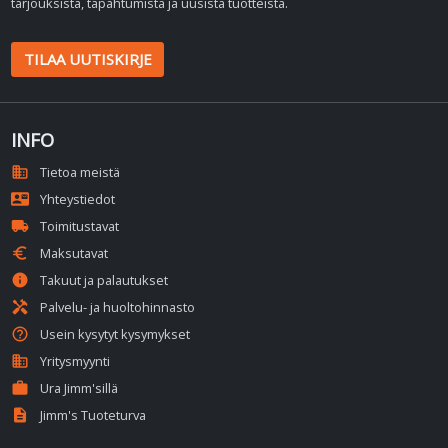
tarjouksista, tapahtumista ja uusista tuotteista.
TILAA UUTISKIRJE
INFO
domain
Tietoa meistä
contact_mail
Yhteystiedot
local_shipping
Toimitustavat
euro
Maksutavat
info
Takuut ja palautukset
handyman
Palvelu- ja huoltohinnasto
help_outline
Usein kysytyt kysymykset
business
Yritysmyynti
work
Ura Jimm'sillä
description
Jimm's Tuoteturva