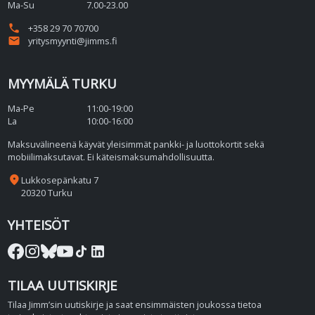
Ma-Su
7.00-23.00
phone
+358 29 70 70700
email
yritysmyynti@jimms.fi
MYYMÄLÄ TURKU
Ma-Pe
11:00-19:00
La
10:00-16:00
Maksuvälineenä käyvät yleisimmät pankki- ja luottokortit sekä
mobiilimaksutavat. Ei käteismaksumahdollisuutta.
place
Lukkosepänkatu 7
20320 Turku
YHTEISÖT
TILAA UUTISKIRJE
Tilaa Jimm’sin uutiskirje ja saat ensimmäisten joukossa tietoa