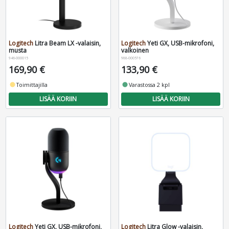
Logitech
Litra Beam LX -valaisin,
Logitech
Yeti GX, USB-mikrofoni,
musta
valkoinen
946-000015
988-000576
169,90 €
133,90 €
fiber_manual_record
Toimittajilla
fiber_manual_record
Varastossa 2 kpl
LISÄÄ KORIIN
LISÄÄ KORIIN
Logitech
Yeti GX, USB-mikrofoni,
Logitech
Litra Glow -valaisin,