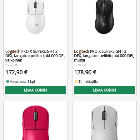
Logitech
PRO X SUPERLIGHT 2
Logitech
PRO X SUPERLIGHT 2
DEX, langaton pelihiiri, 44 000 DPI,
DEX, langaton pelihiiri, 44 000 DPI,
valkoinen
musta
910-007366
910-007358
172,90 €
178,90 €
fiber_manual_record
Varastossa 4 kpl
fiber_manual_record
Toimittajilla
LISÄÄ KORIIN
LISÄÄ KORIIN