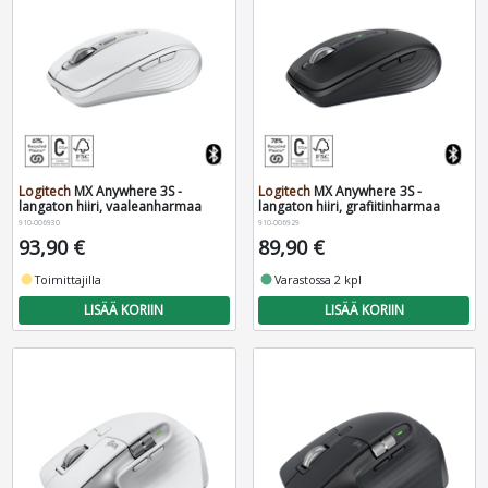
Logitech
MX Anywhere 3S -
Logitech
MX Anywhere 3S -
langaton hiiri, vaaleanharmaa
langaton hiiri, grafiitinharmaa
910-006930
910-006929
93,90 €
89,90 €
fiber_manual_record
Toimittajilla
fiber_manual_record
Varastossa 2 kpl
LISÄÄ KORIIN
LISÄÄ KORIIN