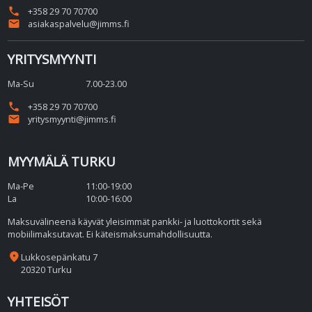
phone
+358 29 70 70700
email
asiakaspalvelu@jimms.fi
YRITYSMYYNTI
Ma-Su
7.00-23.00
phone
+358 29 70 70700
email
yritysmyynti@jimms.fi
MYYMÄLÄ TURKU
Ma-Pe
11:00-19:00
La
10:00-16:00
Maksuvälineenä käyvät yleisimmät pankki- ja luottokortit sekä
mobiilimaksutavat. Ei käteismaksumahdollisuutta.
place
Lukkosepänkatu 7
20320 Turku
YHTEISÖT