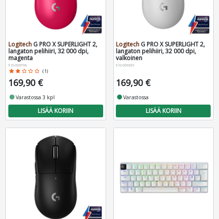
Logitech
G PRO X SUPERLIGHT 2,
Logitech
G PRO X SUPERLIGHT 2,
langaton pelihiiri, 32 000 dpi,
langaton pelihiiri, 32 000 dpi,
magenta
valkoinen
910-006798
910-006639
star
star
star_border
star_border
star_border
(1)
169,90 €
169,90 €
fiber_manual_record
Varastossa 3 kpl
fiber_manual_record
Varastossa
LISÄÄ KORIIN
LISÄÄ KORIIN