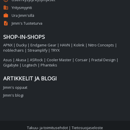
business
Yritysmyynti
work
Ura Jimm'sillä
description
Jimm's Tuoteturva
SHOP-IN-SHOPS
APNX
|
Ducky
|
Endgame Gear
|
HAVN
|
Kolink
|
Nitro Concepts
|
noblechairs
|
Streamplify
|
TRYX
Asus
|
Akasa
|
ASRock
|
Cooler Master
|
Corsair
|
Fractal Design
|
Gigabyte
|
Logitech
|
Phanteks
ARTIKKELIT JA BLOGI
Jimm's oppaat
Jimm's blogi
Takuu- ja toimitusehdot
|
Tietosuojaseloste