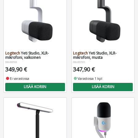
Logitech
Yeti Studio, XLR-
Logitech
Yeti Studio, XLR-
mikrofoni, valkoinen
mikrofoni, musta
988-000566
988-000565
349,90 €
347,90 €
fiber_manual_record
Ei varastossa
fiber_manual_record
Varastossa 1 kpl
LISÄÄ KORIIN
LISÄÄ KORIIN