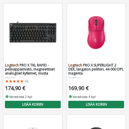
Logitech
PRO X TKL RAPID -
Logitech
PRO X SUPERLIGHT 2
pelinäppäimistö, magneettiset
DEX, langaton pelihiiri, 44 000 DPI,
analogiset kytkimet, musta
magenta
920-013231
910-007374
star
star
star
star
star
(1)
174,90 €
169,90 €
fiber_manual_record
Varastossa 2 kpl
fiber_manual_record
Varastossa 4 kpl
LISÄÄ KORIIN
LISÄÄ KORIIN