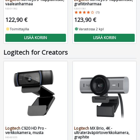
vaaleanharmaa
grafiitinharmaa
920-011582
920-011581
star
star
star
star
star_border
(1)
122,90 €
123,90 €
fiber_manual_record
Toimittajilla
fiber_manual_record
Varastossa 2 kpl
LISÄÄ KORIIN
LISÄÄ KORIIN
Logitech for Creators
Logitech
C920 HD Pro -
Logitech
MX Brio, 4K -
verkkokamera, musta
ultrateräväpiirtoverkkokamera,
graphite
960-001055