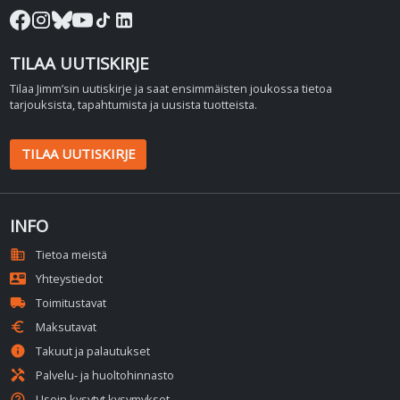
TILAA UUTISKIRJE
Tilaa Jimm’sin uutiskirje ja saat ensimmäisten joukossa tietoa
tarjouksista, tapahtumista ja uusista tuotteista.
TILAA UUTISKIRJE
INFO
domain
Tietoa meistä
contact_mail
Yhteystiedot
local_shipping
Toimitustavat
euro
Maksutavat
info
Takuut ja palautukset
handyman
Palvelu- ja huoltohinnasto
help_outline
Usein kysytyt kysymykset