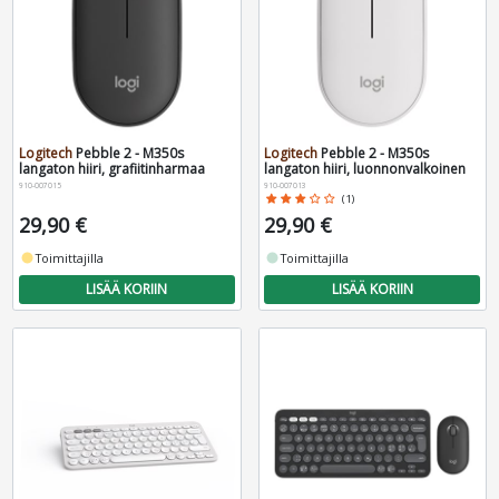
Logitech
Pebble 2 - M350s
Logitech
Pebble 2 - M350s
langaton hiiri, grafiitinharmaa
langaton hiiri, luonnonvalkoinen
910-007015
910-007013
star
star
star
star_border
star_border
(1)
29,90 €
29,90 €
fiber_manual_record
Toimittajilla
fiber_manual_record
Toimittajilla
LISÄÄ KORIIN
LISÄÄ KORIIN