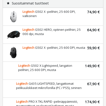
Suosituimmat tuotteet
star
Logitech
G502 X -pelihiiri, 25 600 DPI,
74,90 €
valkoinen
Logitech
G502 HERO, optinen pelihiiri, 25
64,90 €
000 dpi, musta
Logitech
G502 X -pelihiiri, 25 600 DPI, musta
59,90 €
Logitech
G502 X Lightspeed, langaton
149,90 €
pelihiiri, 25 600 DPI, musta
Logitech
G435 LIGHTSPEED, langattomat
67,90 €
pelikuulokkeet mikrofonilla (PC / PS5),
sininen
Logitech
PRO X TKL RAPID -
174,90 €
pelinäppäimistö, magneettiset analogiset