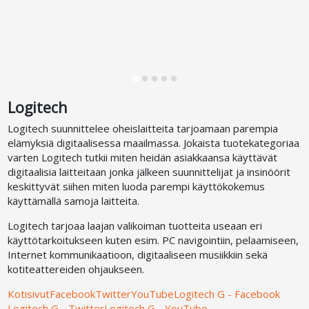
Logitech
Logitech suunnittelee oheislaitteita tarjoamaan parempia
elämyksiä digitaalisessa maailmassa. Jokaista tuotekategoriaa
varten Logitech tutkii miten heidän asiakkaansa käyttävät
digitaalisia laitteitaan jonka jälkeen suunnittelijat ja insinöörit
keskittyvät siihen miten luoda parempi käyttökokemus
käyttämällä samoja laitteita.
Logitech tarjoaa laajan valikoiman tuotteita useaan eri
käyttötarkoitukseen kuten esim. PC navigointiin, pelaamiseen,
Internet kommunikaatioon, digitaaliseen musiikkiin sekä
kotiteattereiden ohjaukseen.
Kotisivut
Facebook
Twitter
YouTube
Logitech G - Facebook
Logitech G - Twitter
Logitech G - YouTube