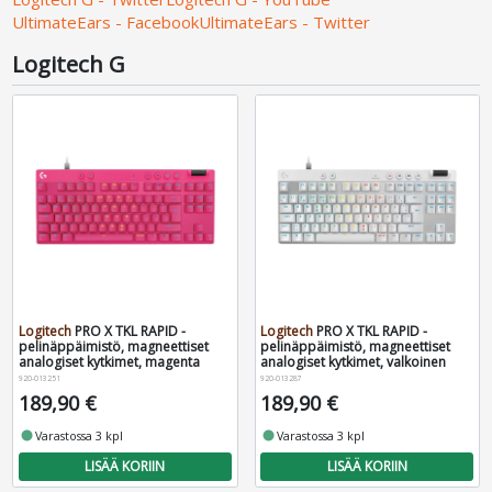
UltimateEars - Facebook
UltimateEars - Twitter
Logitech G
Logitech
PRO X TKL RAPID -
Logitech
PRO X TKL RAPID -
pelinäppäimistö, magneettiset
pelinäppäimistö, magneettiset
analogiset kytkimet, magenta
analogiset kytkimet, valkoinen
920-013251
920-013287
189,90 €
189,90 €
fiber_manual_record
Varastossa 3 kpl
fiber_manual_record
Varastossa 3 kpl
LISÄÄ KORIIN
LISÄÄ KORIIN