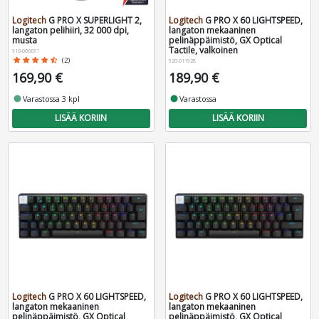
Logitech
G PRO X SUPERLIGHT 2,
Logitech
G PRO X 60 LIGHTSPEED,
langaton pelihiiri, 32 000 dpi,
langaton mekaaninen
musta
pelinäppäimistö, GX Optical
Tactile, valkoinen
910-006631
star
star
star
star
star_half
(2)
920-011928
169,90 €
189,90 €
fiber_manual_record
Varastossa 3 kpl
fiber_manual_record
Varastossa
LISÄÄ KORIIN
LISÄÄ KORIIN
Logitech
G PRO X 60 LIGHTSPEED,
Logitech
G PRO X 60 LIGHTSPEED,
langaton mekaaninen
langaton mekaaninen
pelinäppäimistö, GX Optical
pelinäppäimistö, GX Optical