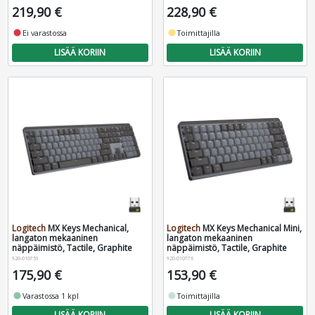
219,90 €
228,90 €
fiber_manual_record
Ei varastossa
fiber_manual_record
Toimittajilla
LISÄÄ KORIIN
LISÄÄ KORIIN
Logitech
MX Keys Mechanical,
Logitech
MX Keys Mechanical Mini,
langaton mekaaninen
langaton mekaaninen
näppäimistö, Tactile, Graphite
näppäimistö, Tactile, Graphite
920-010753
920-010776
175,90 €
153,90 €
fiber_manual_record
Varastossa 1 kpl
fiber_manual_record
Toimittajilla
LISÄÄ KORIIN
LISÄÄ KORIIN