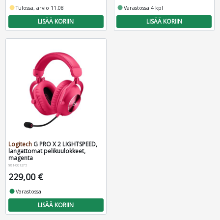
fiber_manual_record
Tulossa, arvio 11.08
fiber_manual_record
Varastossa 4 kpl
LISÄÄ KORIIN
LISÄÄ KORIIN
Logitech
G PRO X 2 LIGHTSPEED,
langattomat pelikuulokkeet,
magenta
981-001275
229,00 €
fiber_manual_record
Varastossa
LISÄÄ KORIIN