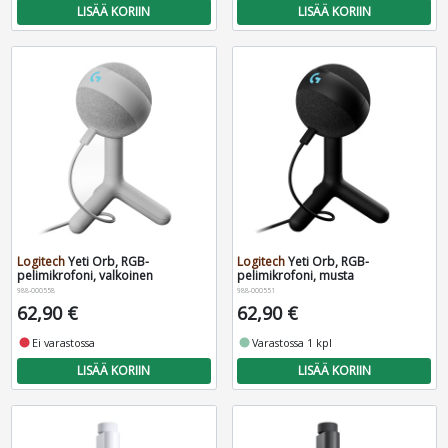
LISÄÄ KORIIN
LISÄÄ KORIIN
Logitech
Yeti Orb, RGB-
Logitech
Yeti Orb, RGB-
pelimikrofoni, valkoinen
pelimikrofoni, musta
988-000558
988-000551
62,90 €
62,90 €
fiber_manual_record
Ei varastossa
fiber_manual_record
Varastossa 1 kpl
LISÄÄ KORIIN
LISÄÄ KORIIN