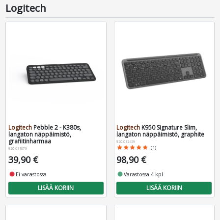
Logitech
Logitech
Pebble 2 - K380s,
Logitech
K950 Signature Slim,
langaton näppäimistö,
langaton näppäimistö, graphite
grafiitinharmaa
920-012459
star
star
star
star
star
(1)
920-011879
39,90 €
98,90 €
fiber_manual_record
Ei varastossa
fiber_manual_record
Varastossa 4 kpl
LISÄÄ KORIIN
LISÄÄ KORIIN