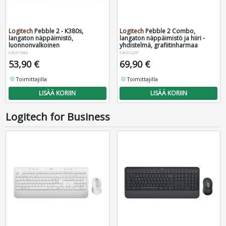
Logitech
Pebble 2 - K380s,
Logitech
Pebble 2 Combo,
langaton näppäimistö,
langaton näppäimistö ja hiiri -
luonnonvalkoinen
yhdistelmä, grafiitinharmaa
920-011880
920-012257
53,90 €
69,90 €
fiber_manual_record
Toimittajilla
fiber_manual_record
Toimittajilla
LISÄÄ KORIIN
LISÄÄ KORIIN
Logitech for Business