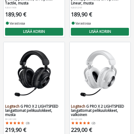
Tactile, musta
Linear, musta
920-011909
920-012167
189,90 €
189,90 €
fiber_manual_record
Varastossa
fiber_manual_record
Varastossa
LISÄÄ KORIIN
LISÄÄ KORIIN
Logitech
G PRO X 2 LIGHTSPEED
Logitech
G PRO X 2 LIGHTSPEED
langattomat pelikuulokkeet,
langattomat pelikuulokkeet,
musta
valkoinen
981-001263
981-001269
star
star
star
star
star_half
(3)
star
star
star
star
star
(2)
219,90 €
229,00 €