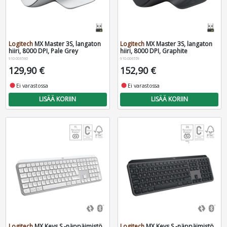
Logitech
MX Master 3S, langaton
Logitech
MX Master 3S, langaton
hiiri, 8000 DPI, Pale Grey
hiiri, 8000 DPI, Graphite
910-006560
910-006559
129,90 €
152,90 €
fiber_manual_record
Ei varastossa
fiber_manual_record
Ei varastossa
LISÄÄ KORIIN
LISÄÄ KORIIN
Logitech
MX Keys S -näppäimistö,
Logitech
MX Keys S -näppäimistö,