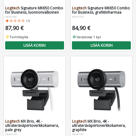
Logitech
Signature MK650 Combo
Logitech
Signature MK650 Combo
for Business, luonnonvalkoinen
for Business, grafiitinharmaa
920-011038
920-011010
star
star_border
star_border
star_border
star_border
(1)
87,90 €
84,90 €
fiber_manual_record
Toimittajilla
fiber_manual_record
Varastossa 1 kpl
LISÄÄ KORIIN
LISÄÄ KORIIN
Logitech
MX Brio, 4K -
Logitech
MX Brio, 4K -
ultrateräväpiirtoverkkokamera,
ultrateräväpiirtoverkkokamera,
pale grey
graphite
960-001554
960-001559