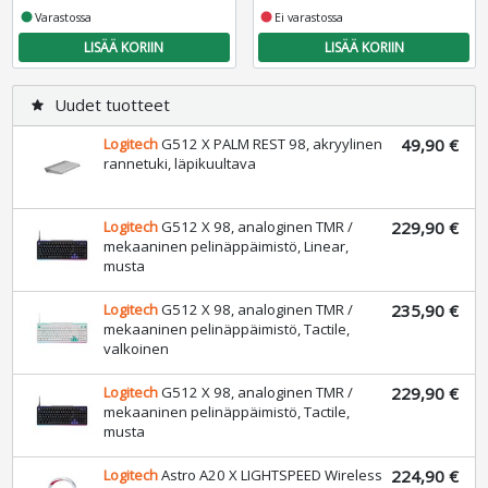
fiber_manual_record
Varastossa
fiber_manual_record
Ei varastossa
LISÄÄ KORIIN
LISÄÄ KORIIN
Uudet tuotteet
star
Logitech
G512 X PALM REST 98, akryylinen
49,90 €
rannetuki, läpikuultava
Logitech
G512 X 98, analoginen TMR /
229,90 €
mekaaninen pelinäppäimistö, Linear,
musta
Logitech
G512 X 98, analoginen TMR /
235,90 €
mekaaninen pelinäppäimistö, Tactile,
valkoinen
Logitech
G512 X 98, analoginen TMR /
229,90 €
mekaaninen pelinäppäimistö, Tactile,
musta
Logitech
Astro A20 X LIGHTSPEED Wireless
224,90 €