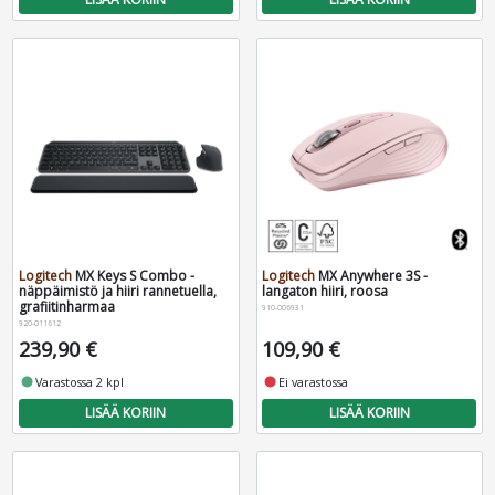
Logitech
MX Keys S Combo -
Logitech
MX Anywhere 3S -
näppäimistö ja hiiri rannetuella,
langaton hiiri, roosa
grafiitinharmaa
910-006931
920-011612
239,90 €
109,90 €
fiber_manual_record
Varastossa 2 kpl
fiber_manual_record
Ei varastossa
LISÄÄ KORIIN
LISÄÄ KORIIN