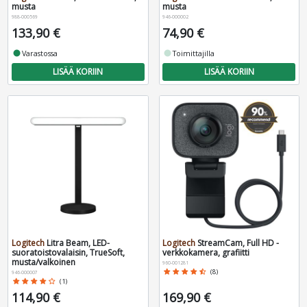
musta
musta
988-000569
946-000002
133,90 €
74,90 €
fiber_manual_record
Varastossa
fiber_manual_record
Toimittajilla
LISÄÄ KORIIN
LISÄÄ KORIIN
Logitech
Litra Beam, LED-
Logitech
StreamCam, Full HD -
suoratoistovalaisin, TrueSoft,
verkkokamera, grafiitti
musta/valkoinen
960-001281
star
star
star
star
star_half
(8)
946-000007
star
star
star
star
star_border
(1)
114,90 €
169,90 €