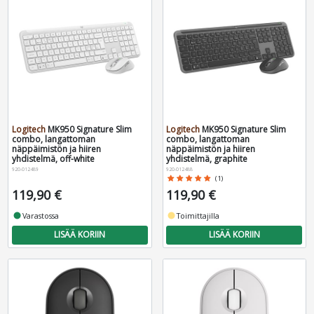
Logitech
MK950 Signature Slim
Logitech
MK950 Signature Slim
combo, langattoman
combo, langattoman
näppäimistön ja hiiren
näppäimistön ja hiiren
yhdistelmä, off-white
yhdistelmä, graphite
920-012489
920-012488
star
star
star
star
star
(1)
119,90 €
119,90 €
fiber_manual_record
Varastossa
fiber_manual_record
Toimittajilla
LISÄÄ KORIIN
LISÄÄ KORIIN