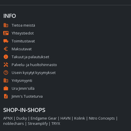
INFO
domain
Tietoa meistä
contact_mail
Yhteystiedot
local_shipping
Toimitustavat
euro
Maksutavat
info
Takuut ja palautukset
handyman
Palvelu- ja huoltohinnasto
help_outline
Usein kysytyt kysymykset
business
Yritysmyynti
work
Ura Jimm'sillä
description
Jimm's Tuoteturva
SHOP-IN-SHOPS
APNX
|
Ducky
|
Endgame Gear
|
HAVN
|
Kolink
|
Nitro Concepts
|
noblechairs
|
Streamplify
|
TRYX