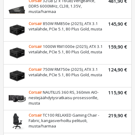
Corsair
32GB (2 x 16GB) Vengeance,
481,90 €
DDR5 6000MHz, CL38, 1.35V,
musta/harmaa
Corsair
850W RM850e (2025), ATX 3.1
145,90 €
virtalähde, PCIe 5.1, 80 Plus Gold, musta
Corsair
1000W RM1000e (2025), ATX 3.1
159,90 €
virtalähde, PCIe 5.1, 80 Plus Gold, musta
Corsair
750W RM750e (2025), ATX 3.1
124,90 €
virtalähde, PCIe 5.1, 80 Plus Gold, musta
Corsair
NAUTILUS 360 RS, 360mm AIO-
115,90 €
nestejäähdytysratkaisu prosessorille,
musta
Corsair
TC100 RELAXED Gaming Chair -
219,90 €
Fabric, kangasverhoiltu pelituoli,
musta/harmaa