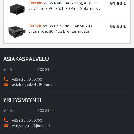
Corsair
650W RM650e (2025), ATX 3.1
91,90 €
virtalähde, PCIe 5.1, 80 Plus Gold, musta
Corsair
650W CX Series CX650, ATX-
69,90 €
virtalähde, 80 Plus Bronze, musta
ASIAKASPALVELU
Ma-Su
7.00-23.00
phone
+358 29 70 70700
email
asiakaspalvelu@jimms.fi
YRITYSMYYNTI
Ma-Su
7.00-23.00
phone
+358 29 70 70700
email
yritysmyynti@jimms.fi