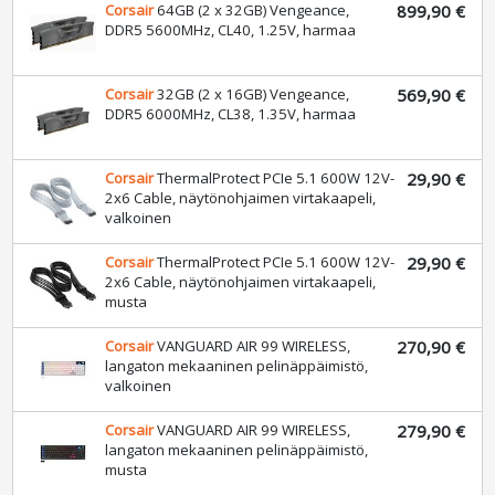
Corsair
64GB (2 x 32GB) Vengeance,
899,90 €
DDR5 5600MHz, CL40, 1.25V, harmaa
Corsair
32GB (2 x 16GB) Vengeance,
569,90 €
DDR5 6000MHz, CL38, 1.35V, harmaa
Corsair
ThermalProtect PCIe 5.1 600W 12V-
29,90 €
2x6 Cable, näytönohjaimen virtakaapeli,
valkoinen
Corsair
ThermalProtect PCIe 5.1 600W 12V-
29,90 €
2x6 Cable, näytönohjaimen virtakaapeli,
musta
Corsair
VANGUARD AIR 99 WIRELESS,
270,90 €
langaton mekaaninen pelinäppäimistö,
valkoinen
Corsair
VANGUARD AIR 99 WIRELESS,
279,90 €
langaton mekaaninen pelinäppäimistö,
musta