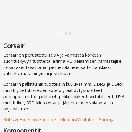
Corsair
Corsair on perustettu 1994 ja valmistaa korkean
suorituskyvyn tuotteita lähinnä PC-pelaamisen harrastajille,
jotka rakentavat omat pelitietokoneensa tai hankkivat
valmiiksi räätälöidyn järjestelmän.
Corsairin palkittuihin tuotteisiin kuuluvat mm. DDR3 ja DDR4
muistit, tietokoneiden kotelot, jäähdytystuotteet,
pelinäppäimistöt, pelihiiret, pelikuulokkeet, virtalähteet, USB-
muistitikut, SSD-kiintolevyt ja järjestelmän valvonta- ja
ohjauslaitteet.
Kotisivu
Facebook
Youtube - Memory
Youtube - Gaming
Komponentit