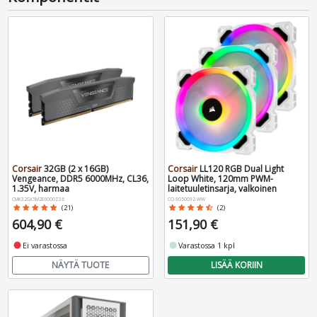
Corsair
32GB (2 x 16GB)
Corsair
LL120 RGB Dual Light
Vengeance, DDR5 6000MHz, CL36,
Loop White, 120mm PWM-
1.35V, harmaa
laitetuuletinsarja, valkoinen
CMK32GX5M2E6000Z36
CO-9050092-WW
star
star
star
star
star
(21)
star
star
star
star
star_half
(2)
604,90 €
151,90 €
fiber_manual_record
Ei varastossa
fiber_manual_record
Varastossa 1 kpl
NÄYTÄ TUOTE
LISÄÄ KORIIN