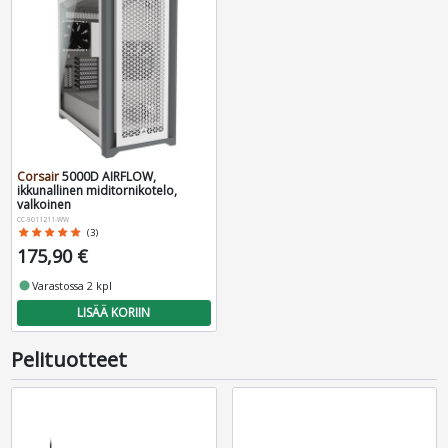
Corsair
5000D AIRFLOW,
ikkunallinen miditornikotelo,
valkoinen
CC-9011211-WW
star
star
star
star
star
(3)
175,90 €
fiber_manual_record
Varastossa 2 kpl
LISÄÄ KORIIN
Pelituotteet