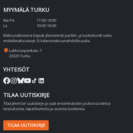
MYYMÄLÄ TURKU
Ma-Pe
11:00-19:00
La
10:00-16:00
Maksuvälineenä käyvät yleisimmät pankki- ja luottokortit sekä
mobiilimaksutavat. Ei käteismaksumahdollisuutta.
place
Lukkosepänkatu 7
20320 Turku
YHTEISÖT
TILAA UUTISKIRJE
Tilaa Jimm’sin uutiskirje ja saat ensimmäisten joukossa tietoa
tarjouksista, tapahtumista ja uusista tuotteista.
TILAA UUTISKIRJE