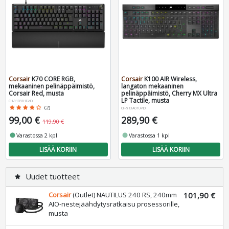
Corsair
K70 CORE RGB,
Corsair
K100 AIR Wireless,
mekaaninen pelinäppäimistö,
langaton mekaaninen
Corsair Red, musta
pelinäppäimistö, Cherry MX Ultra
LP Tactile, musta
CH-910981E-ND
star
star
star
star
star_border
(2)
CH-913A01U-ND
99,00 €
289,90 €
119,90 €
fiber_manual_record
Varastossa 2 kpl
fiber_manual_record
Varastossa 1 kpl
LISÄÄ KORIIN
LISÄÄ KORIIN
Uudet tuotteet
star
Corsair
(Outlet) NAUTILUS 240 RS, 240mm
101,90 €
AIO-nestejäähdytysratkaisu prosessorille,
musta