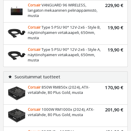
Corsair
VANGUARD 96 WIRELESS,
229,90 €
langaton mekaaninen pelinäppäimistö,
musta
Corsair
Type 5 PSU 90° 12V-2x6 - Style B,
19,90 €
näytönohjaimen virtakaapeli, 650mm,
musta
Corsair
Type 5 PSU 90° 12V-2x6 - Style A,
19,90 €
näytönohjaimen virtakaapeli, 650mm,
musta
Suosituimmat tuotteet
star
Corsair
850W RM850x (2024), ATX-
170,90 €
virtalähde, 80 Plus Gold, musta
Corsair
1000W RM1000x (2024), ATX-
201,90 €
virtalähde, 80 Plus Gold, musta