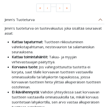
«
‹
›
»
Jimm's Tuoteturva
Jimm's tuoteturva on tuotevakuutus joka sisältää seuraavat
asiat:
Kattaa tapaturmat:
Tuotteen rikkoutuminen
vahinkotapahtuman, nestevaurion tai salamaniskun
seurauksena.
Kattaa toimintahäiriöt:
Takuu- ja myyjän
virhevastuuajan päätyttyä.
Korvaava tuote:
Jos vahingoittunutta tuotetta ei
korjata, saat tilalle korvaavan tuotteen vastaavilla
ominaisuuksilla tai lahjakortin tapauksissa, joissa
korvaavan tuotteen hinta ylittää alkuperäisen tuotteen
ostohinnan.
Ei ikävähennystä:
Vaihdon yhteydessä saat korvaavan
tuotteen vastaavilla ominaisuuksilla tai, mikäli korvaus
suoritetaan lahjakortilla, sen arvo vastaa alkuperäisen