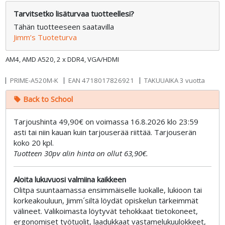
Tarvitsetko lisäturvaa tuotteellesi?
Tähän tuotteeseen saatavilla
Jimm’s Tuoteturva
AM4, AMD A520, 2 x DDR4, VGA/HDMI
PRIME-A520M-K
EAN
4718017826921
TAKUUAIKA 3 vuotta
Back to School
local_offer
Tarjoushinta 49,90€ on voimassa 16.8.2026 klo 23:59
asti tai niin kauan kuin tarjouserää riittää. Tarjouserän
koko 20 kpl.
Tuotteen 30pv alin hinta on ollut 63,90€.
Aloita lukuvuosi valmiina kaikkeen
Olitpa suuntaamassa ensimmäiselle luokalle, lukioon tai
korkeakouluun, Jimm´siltä löydät opiskelun tärkeimmät
välineet. Valikoimasta löytyvät tehokkaat tietokoneet,
ergonomiset työtuolit, laadukkaat vastamelukuulokkeet,