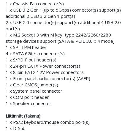
1 x Chassis Fan connector(s)
1 x USB 3.2 Gen 1(up to 5Gbps) connector(s) support(s)
additional 2 USB 3.2 Gen 1 port(s)
2 x USB 2.0 connector(s) support(s) additional 4 USB 2.0
port(s)
1 x M.2 Socket 3 with M key, type 2242/2260/2280
storage devices support (SATA & PCIE 3.0 x 4 mode)
1 x SPI TPM header
4 x SATA 6Gb/s connector(s)
1 x S/PDIF out header(s)
1 x 24-pin EATX Power connector(s)
1 x 8-pin EATX 12V Power connectors
1 x Front panel audio connector(s) (AAFP)
1 x Clear CMOS jumper(s)
1 x System panel connector
1 x COM port header
1 x Speaker connector
Liitännät (takana)
:
1 x PS/2 keyboard/mouse combo port(s)
1 x D-Sub