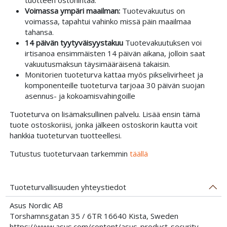
tuotteen ostohintaa.
Voimassa ympäri maailman:
Tuotevakuutus on
voimassa, tapahtui vahinko missä päin maailmaa
tahansa.
14 päivän tyytyväisyystakuu
Tuotevakuutuksen voi
irtisanoa ensimmäisten 14 päivän aikana, jolloin saat
vakuutusmaksun täysimääräisenä takaisin.
Monitorien tuoteturva kattaa myös pikselivirheet ja
komponenteille tuoteturva tarjoaa 30 päivän suojan
asennus- ja kokoamisvahingoille
Tuoteturva on lisämaksullinen palvelu. Lisää ensin tämä
tuote ostoskoriisi, jonka jälkeen ostoskorin kautta voit
hankkia tuoteturvan tuotteellesi.
Tutustus tuoteturvaan tarkemmin
täällä
Tuoteturvallisuuden yhteystiedot
Asus Nordic AB
Torshamnsgatan 35 / 6TR 16640 Kista, Sweden
https://www.asus.com/content/asus-product-security-