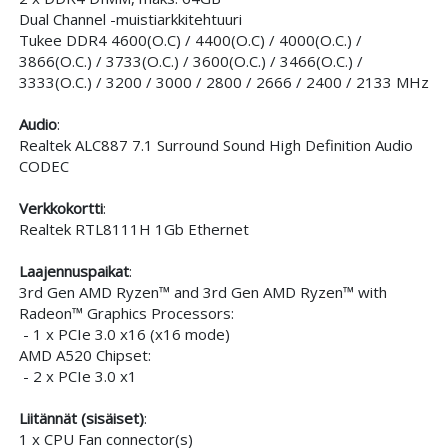
Dual Channel -muistiarkkitehtuuri
Tukee DDR4 4600(O.C) / 4400(O.C) / 4000(O.C.) /
3866(O.C.) / 3733(O.C.) / 3600(O.C.) / 3466(O.C.) /
3333(O.C.) / 3200 / 3000 / 2800 / 2666 / 2400 / 2133 MHz
Audio
:
Realtek ALC887 7.1 Surround Sound High Definition Audio
CODEC
Verkkokortti
:
Realtek RTL8111H 1Gb Ethernet
Laajennuspaikat
:
3rd Gen AMD Ryzen™ and 3rd Gen AMD Ryzen™ with
Radeon™ Graphics Processors:
- 1 x PCIe 3.0 x16 (x16 mode)
AMD A520 Chipset:
- 2 x PCIe 3.0 x1
Liitännät (sisäiset)
:
1 x CPU Fan connector(s)