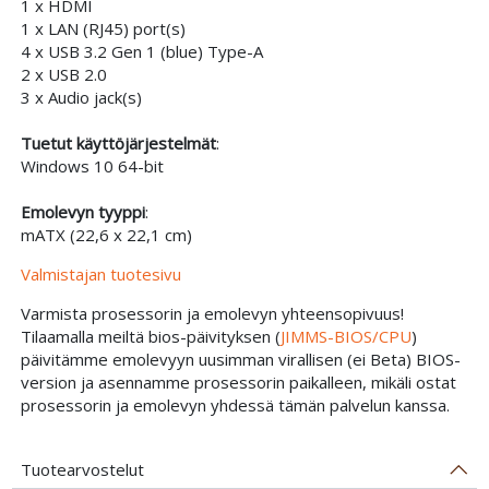
1 x HDMI
1 x LAN (RJ45) port(s)
4 x USB 3.2 Gen 1 (blue) Type-A
2 x USB 2.0
3 x Audio jack(s)
Tuetut käyttöjärjestelmät
:
Windows 10 64-bit
Emolevyn tyyppi
:
mATX (22,6 x 22,1 cm)
Valmistajan tuotesivu
Varmista prosessorin ja emolevyn yhteensopivuus!
Tilaamalla meiltä bios-päivityksen (
JIMMS-BIOS/CPU
)
päivitämme emolevyyn uusimman virallisen (ei Beta) BIOS-
version ja asennamme prosessorin paikalleen, mikäli ostat
prosessorin ja emolevyn yhdessä tämän palvelun kanssa.
Tuotearvostelut