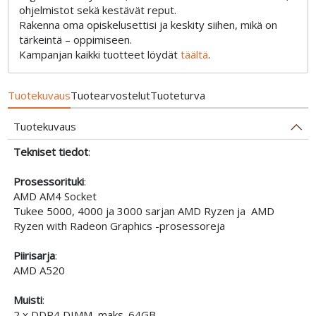
ohjelmistot sekä kestävät reput.
Rakenna oma opiskelusettisi ja keskity siihen, mikä on
tärkeintä – oppimiseen.
Kampanjan kaikki tuotteet löydät
täältä
.
Tuotekuvaus
Tuotearvostelut
Tuoteturva
Tuotekuvaus
Tekniset tiedot
:
Prosessorituki
:
AMD AM4 Socket
Tukee 5000, 4000 ja 3000 sarjan AMD Ryzen ja AMD
Ryzen with Radeon Graphics -prosessoreja
Piirisarja
:
AMD A520
Muisti
:
2 x DDR4 DIMM, maks. 64GB