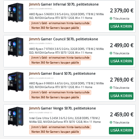
Jimm's
Gamer Infernal 5070, pelitietokone
2 379,00 €
JIMMS-A-N-GAMER-INFERNAL-V2
AMD Ryzen 5 9600X 3.9/5.4 GHz, 32GB DDR5, 1TB M.2 NVMe
SSD, NVIDIA GeForce RTX 5070 12GB, Win 11 Home
fiber_manual_record
Tilauksesta
Jimm's Gold - erinomainen hinta-laatusuhde
LISÄÄ KORIIN
Norton 360 for Gamers kaupan päälle
Jimm's
Gamer Council 5070, pelitietokone
2 499,00 €
JIMMS-A-N-GAMER-COUNCIL-V2
AMD Ryzen 7 9700X 3.8/5.5 GHz, 32GB DDR5, 1TB M.2 NVMe
SSD, NVIDIA GeForce RTX 5070 12GB, Win 11 Home
fiber_manual_record
Tilauksesta
Jimm's Gold - erinomainen hinta-laatusuhde
LISÄÄ KORIIN
Norton 360 for Gamers kaupan päälle
Jimm's
Gamer Board 5070, pelitietokone
2 769,00 €
JIMMS-A-N-GAMER-BOARD-V2
AMD Ryzen 9 9900X 4.4/5.6 GHz, 32GB DDR5, 1TB M.2 NVMe
SSD, NVIDIA GeForce RTX 5070 12GB, Win 11 Home
fiber_manual_record
Tilauksesta
Jimm's Gold - erinomainen hinta-laatusuhde
LISÄÄ KORIIN
Norton 360 for Gamers kaupan päälle
Jimm's
Gamer Venge 5070, pelitietokone
2 459,00 €
JIMMS-I-N-GAMER-VENGE-V2
Intel Core Ultra 5 245K 3.6/5.2 GHz, 32GB DDR5, 1TB M.2
NVMe SSD, NVIDIA GeForce RTX 5070 12GB, Win 11 Home
fiber_manual_record
Tilauksesta
Jimm's Gold - erinomainen hinta-laatusuhde
LISÄÄ KORIIN
Norton 360 for Gamers kaupan päälle