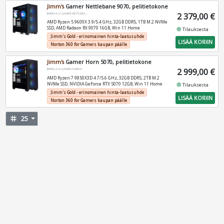
Jimm's
Gamer Nettlebane 9070, pelitietokone
2 379,00 €
JIMMS-A-A-GAMER-NETTLEBANE
AMD Ryzen 5 9600X 3.9/5.4 GHz, 32GB DDR5, 1TB M.2 NVMe
SSD, AMD Radeon RX 9070 16GB, Win 11 Home
fiber_manual_record
Tilauksesta
Jimm's Gold - erinomainen hinta-laatusuhde
LISÄÄ KORIIN
Norton 360 for Gamers kaupan päälle
Jimm's
Gamer Horn 5070, pelitietokone
2 999,00 €
JIMMS-A-N-GAMER-HORN-R
AMD Ryzen 7 9850X3D 4.7/5.6 GHz, 32GB DDR5, 2TB M.2
NVMe SSD, NVIDIA GeForce RTX 5070 12GB, Win 11 Home
fiber_manual_record
Tilauksesta
Jimm's Gold - erinomainen hinta-laatusuhde
LISÄÄ KORIIN
Norton 360 for Gamers kaupan päälle
tag
25