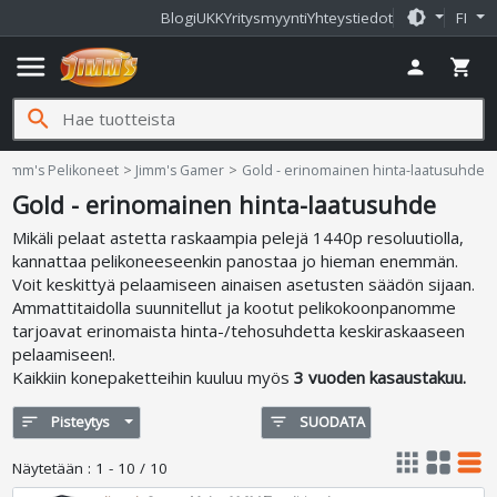
brightness_medium
Blogi
UKK
Yritysmyynti
Yhteystiedot
FI
menu
person
shopping_cart
search
Jimm's Pelikoneet
Jimm's Gamer
Gold - erinomainen hinta-laatusuhde
Gold - erinomainen hinta-laatusuhde
Mikäli pelaat astetta raskaampia pelejä 1440p resoluutiolla,
kannattaa pelikoneeseenkin panostaa jo hieman enemmän.
Voit keskittyä pelaamiseen ainaisen asetusten säädön sijaan.
Ammattitaidolla suunnitellut ja kootut pelikokoonpanomme
tarjoavat erinomaista hinta-/tehosuhdetta keskiraskaaseen
pelaamiseen!.
Kaikkiin konepaketteihin kuuluu myös
3 vuoden kasaustakuu.
sort
Pisteytys
filter_list
SUODATA
apps
grid_view
table_rows
Näytetään
:
1 - 10 / 10