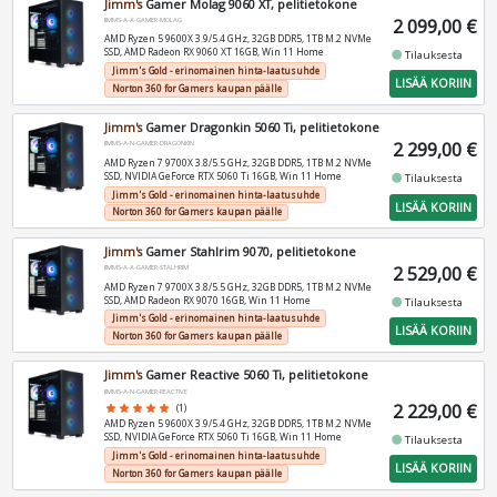
Jimm's
Gamer Molag 9060 XT, pelitietokone
2 099,00 €
JIMMS-A-A-GAMER-MOLAG
AMD Ryzen 5 9600X 3.9/5.4 GHz, 32GB DDR5, 1TB M.2 NVMe
SSD, AMD Radeon RX 9060 XT 16GB, Win 11 Home
fiber_manual_record
Tilauksesta
Jimm's Gold - erinomainen hinta-laatusuhde
LISÄÄ KORIIN
Norton 360 for Gamers kaupan päälle
Jimm's
Gamer Dragonkin 5060 Ti, pelitietokone
2 299,00 €
JIMMS-A-N-GAMER-DRAGONKIN
AMD Ryzen 7 9700X 3.8/5.5 GHz, 32GB DDR5, 1TB M.2 NVMe
SSD, NVIDIA GeForce RTX 5060 Ti 16GB, Win 11 Home
fiber_manual_record
Tilauksesta
Jimm's Gold - erinomainen hinta-laatusuhde
LISÄÄ KORIIN
Norton 360 for Gamers kaupan päälle
Jimm's
Gamer Stahlrim 9070, pelitietokone
2 529,00 €
JIMMS-A-A-GAMER-STALHRIM
AMD Ryzen 7 9700X 3.8/5.5 GHz, 32GB DDR5, 1TB M.2 NVMe
SSD, AMD Radeon RX 9070 16GB, Win 11 Home
fiber_manual_record
Tilauksesta
Jimm's Gold - erinomainen hinta-laatusuhde
LISÄÄ KORIIN
Norton 360 for Gamers kaupan päälle
Jimm's
Gamer Reactive 5060 Ti, pelitietokone
JIMMS-A-N-GAMER-REACTIVE
2 229,00 €
star
star
star
star
star
(1)
AMD Ryzen 5 9600X 3.9/5.4 GHz, 32GB DDR5, 1TB M.2 NVMe
SSD, NVIDIA GeForce RTX 5060 Ti 16GB, Win 11 Home
fiber_manual_record
Tilauksesta
Jimm's Gold - erinomainen hinta-laatusuhde
LISÄÄ KORIIN
Norton 360 for Gamers kaupan päälle