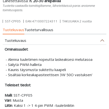
Lähetettävissä:
n. 20-30 arkipäivää
Tuotetta saatavilla toimittajiltamme, lähetettävissä paras arviomme
toimitusajasta.
SST-CPF05
EAN
4710007224311
TAKUUAIKA 2 vuotta
Tuotekuvaus
Tuoteturvallisuus
Tuotekuvaus
Ominaisuudet
:
- Alenna tuuletimen nopeutta laskeaksesi melutasoa
- Säilytä PWM-hallinta
- Kaunis täysmusta sukitettu kaapeli
- Sisältää korkeakapasiteettisen 3W 50O vastuksen'
Tekniset tiedot
:
Malli
: SST-CPF05
Väri
: Musta
Liitin
: Kaksi 1 -> 1 4-pin PWM -tuuletinliitin