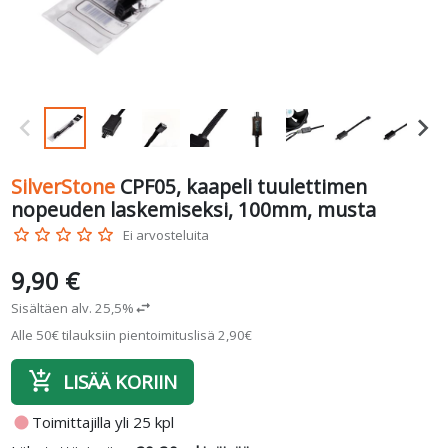
SilverStone
CPF05, kaapeli tuulettimen
nopeuden laskemiseksi, 100mm, musta
star_border
star_border
star_border
star_border
star_border
Ei arvosteluita
9,90 €
Sisältäen alv. 25,5%
swap_horiz
Alle 50€ tilauksiin pientoimituslisä 2,90€
add_shopping_cart
LISÄÄ KORIIN
fiber_manual_record
Toimittajilla yli 25 kpl