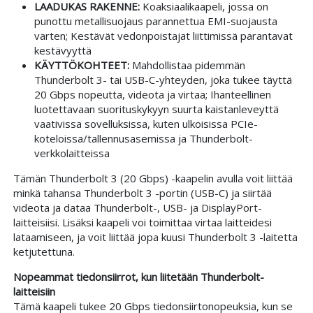
LAADUKAS RAKENNE:
Koaksiaalikaapeli, jossa on
punottu metallisuojaus parannettua EMI-suojausta
varten; Kestävät vedonpoistajat liittimissä parantavat
kestävyyttä
KÄYTTÖKOHTEET:
Mahdollistaa pidemmän
Thunderbolt 3- tai USB-C-yhteyden, joka tukee täyttä
20 Gbps nopeutta, videota ja virtaa; Ihanteellinen
luotettavaan suorituskykyyn suurta kaistanleveyttä
vaativissa sovelluksissa, kuten ulkoisissa PCIe-
koteloissa/tallennusasemissa ja Thunderbolt-
verkkolaitteissa
Tämän Thunderbolt 3 (20 Gbps) -kaapelin avulla voit liittää
minkä tahansa Thunderbolt 3 -portin (USB-C) ja siirtää
videota ja dataa Thunderbolt-, USB- ja DisplayPort-
laitteisiisi. Lisäksi kaapeli voi toimittaa virtaa laitteidesi
lataamiseen, ja voit liittää jopa kuusi Thunderbolt 3 -laitetta
ketjutettuna.
Nopeammat tiedonsiirrot, kun liitetään Thunderbolt-
laitteisiin
Tämä kaapeli tukee 20 Gbps tiedonsiirtonopeuksia, kun se