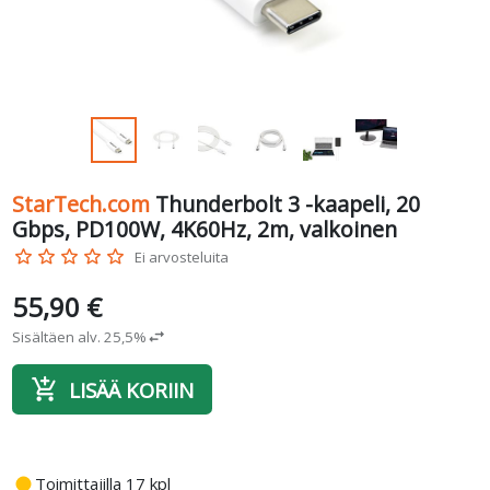
StarTech.com
Thunderbolt 3 -kaapeli, 20
Gbps, PD100W, 4K60Hz, 2m, valkoinen
star_border
star_border
star_border
star_border
star_border
Ei arvosteluita
55,90 €
Sisältäen alv. 25,5%
swap_horiz
add_shopping_cart
LISÄÄ KORIIN
fiber_manual_record
Toimittajilla 17 kpl