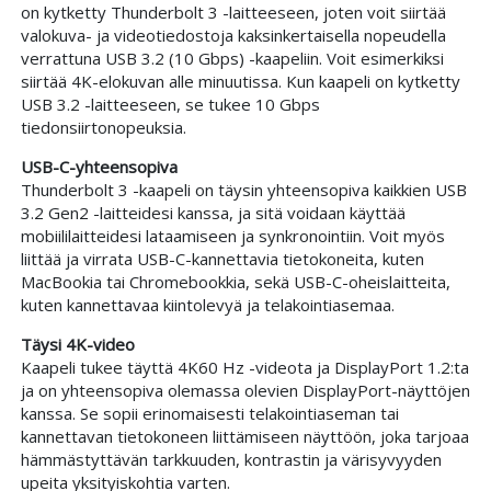
on kytketty Thunderbolt 3 -laitteeseen, joten voit siirtää
valokuva- ja videotiedostoja kaksinkertaisella nopeudella
verrattuna USB 3.2 (10 Gbps) -kaapeliin. Voit esimerkiksi
siirtää 4K-elokuvan alle minuutissa. Kun kaapeli on kytketty
USB 3.2 -laitteeseen, se tukee 10 Gbps
tiedonsiirtonopeuksia.
USB-C-yhteensopiva
Thunderbolt 3 -kaapeli on täysin yhteensopiva kaikkien USB
3.2 Gen2 -laitteidesi kanssa, ja sitä voidaan käyttää
mobiililaitteidesi lataamiseen ja synkronointiin. Voit myös
liittää ja virrata USB-C-kannettavia tietokoneita, kuten
MacBookia tai Chromebookkia, sekä USB-C-oheislaitteita,
kuten kannettavaa kiintolevyä ja telakointiasemaa.
Täysi 4K-video
Kaapeli tukee täyttä 4K60 Hz -videota ja DisplayPort 1.2:ta
ja on yhteensopiva olemassa olevien DisplayPort-näyttöjen
kanssa. Se sopii erinomaisesti telakointiaseman tai
kannettavan tietokoneen liittämiseen näyttöön, joka tarjoaa
hämmästyttävän tarkkuuden, kontrastin ja värisyvyyden
upeita yksityiskohtia varten.