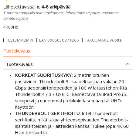
Lähetettävissä:
n. 4-8 arkipäivää
Tuotetta saatavilla toimittajiltamme, lähetettävissä paras arviomme
toimitusajasta.
4K60Hz
TBLT3MM2MW
EAN
0065030871266
TAKUUAIKA 2 vuotta
Tuotekuvaus
Tuotekuvaus
KORKEAT SUORITUSKYKY:
2 metrin pituinen
passiivinen Thunderbolt 3 -kaapeli tarjoaa vakaan 20
Gbps tiedonsiirtonopeuden ja 100 W lataustehon; liitä
Thunderbolt 4 / 3 / USB-C -kannettava tai iPad Pro (5.
sukupolvi ja uudemmat) telakointiasemaan tai UHD-
näyttöön
THUNDERBOLT-SERTIFIOITU:
Intel Thunderbolt -
sertifioitu, mikä takaa yhteensopivuuden Thunderbolt-
isäntälaitteiden ja -laitteiden kanssa; Tukee jopa 4K 60
Hz:n tarkkuutta