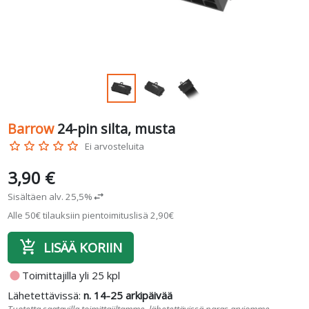
Barrow
24-pin silta, musta
star_border
star_border
star_border
star_border
star_border
Ei arvosteluita
3,90 €
Sisältäen alv. 25,5%
swap_horiz
Alle 50€ tilauksiin pientoimituslisä 2,90€
add_shopping_cart
LISÄÄ KORIIN
fiber_manual_record
Toimittajilla yli 25 kpl
Lähetettävissä:
n. 14-25 arkipäivää
Tuotetta saatavilla toimittajiltamme, lähetettävissä paras arviomme