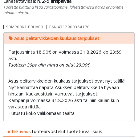
Lähetettävissä:
n. 2-5 arkipäivää
Tuotetta tilattuna lisää varastoomme, lähetettävissä paras arviomme
toimitusajasta.
90MP00K1-B0UA00
EAN
4712900364170
Asus pelitarvikkeiden kuukausitarjoukset
local_offer
Tarjoushinta 18,90€ on voimassa 31.8.2026 klo 23:59
asti.
Tuotteen 30pv alin hinta on ollut 29,90€.
Asus pelitarvikkeiden kuukausitarjoukset ovat nyt täällä!
Nyt kannattaa napata Asuksen pelitarvikkeita hyvään
hintaan. Kuukausittain vaihtuvat tarjoukset.
Kampanja voimassa 31.8.2026 asti tai niin kauan kuin
varastoa riittää.
Tutustu koko valikoimaan täältä.
Tuotekuvaus
Tuotearvostelut
Tuoteturvallisuus