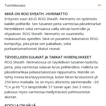
Tuotekuvaus
MIKÄ ON ROG SHEATH -HIIRIMATTO
Erityisen suuri ASUS ROG Sheath -hiirimatto on optimoitu
kaikille pelihiirille. Sen tasainen pinta varmistaa pikselintarkat
hiirenliikkeet sekä vertaansa vailla olevan kontrollin ja
ohjauksen. ROG Sheath -hiirimatto on suunniteltu
mukavuuttasi ajatellen. Siinä on punainen, liukumaton ROG-
kumipohja, joka pitää sen paikallaan, sekä
purkaantumattomat tikatut reunat.
TÄYDELLISEN SULAVAT JA TARKAT HIIRENLIIKKEET
ROG Sheath -hiirimatossa on täydellisen tasainen kudottu
pinta, joka varmistaa sulavan liu’un pelihiirellesi. Hallinta on
pikselintarkkaa peliasetuksistasi riippumatta. Matolle on
tehty monia kestävyystestejä, kuten hiiren liu’utustesti yli
250 km:n matkalla. Se on myös altistettu äärimmäisille –30
°C:n ja 60 °C:n lämpötiloille 57 tunnin ajan. Sen 3 mm:n
paksuus myös varmistaa miellyttävästi pehmustetun
alustan.
KOOLLA ON VÄLIÄ