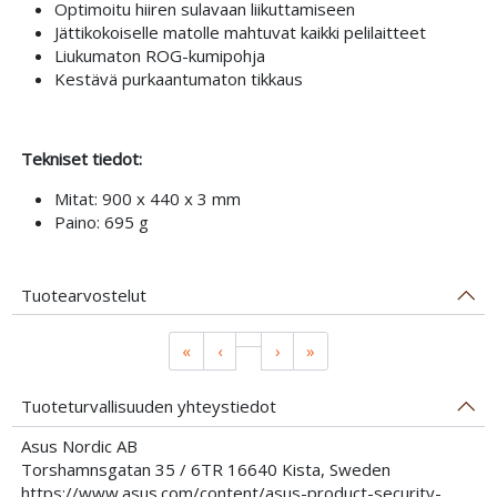
Optimoitu hiiren sulavaan liikuttamiseen
Jättikokoiselle matolle mahtuvat kaikki pelilaitteet
Liukumaton ROG-kumipohja
Kestävä purkaantumaton tikkaus
Tekniset tiedot:
Mitat: 900 x 440 x 3 mm
Paino: 695 g
Tuotearvostelut
«
‹
›
»
Tuoteturvallisuuden yhteystiedot
Asus Nordic AB
Torshamnsgatan 35 / 6TR 16640 Kista, Sweden
https://www.asus.com/content/asus-product-security-