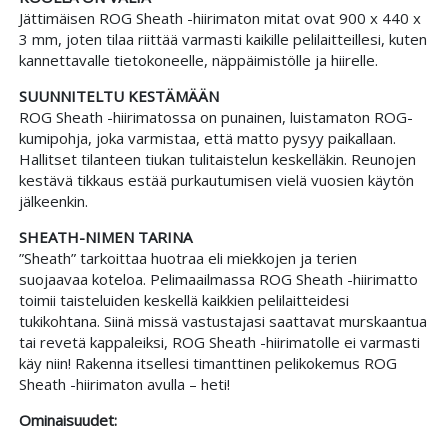
Jättimäisen ROG Sheath -hiirimaton mitat ovat 900 x 440 x
3 mm, joten tilaa riittää varmasti kaikille pelilaitteillesi, kuten
kannettavalle tietokoneelle, näppäimistölle ja hiirelle.
SUUNNITELTU KESTÄMÄÄN
ROG Sheath -hiirimatossa on punainen, luistamaton ROG-
kumipohja, joka varmistaa, että matto pysyy paikallaan.
Hallitset tilanteen tiukan tulitaistelun keskelläkin. Reunojen
kestävä tikkaus estää purkautumisen vielä vuosien käytön
jälkeenkin.
SHEATH-NIMEN TARINA
”Sheath” tarkoittaa huotraa eli miekkojen ja terien
suojaavaa koteloa. Pelimaailmassa ROG Sheath -hiirimatto
toimii taisteluiden keskellä kaikkien pelilaitteidesi
tukikohtana. Siinä missä vastustajasi saattavat murskaantua
tai revetä kappaleiksi, ROG Sheath -hiirimatolle ei varmasti
käy niin! Rakenna itsellesi timanttinen pelikokemus ROG
Sheath -hiirimaton avulla – heti!
Ominaisuudet: