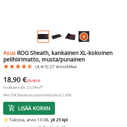
Asus
ROG Sheath, kankainen XL-kokoinen
pelihiirimatto, musta/punainen
star
star
star
star
star_half
(4,4/5) 27 arvostelua
18,90 €
29,90 €
Sisältäen alv. 25,5%
swap_horiz
Alle 50€ tilauksiin pientoimituslisä 2,90€
add_shopping_cart
LISÄÄ KORIIN
fiber_manual_record
Tulossa, arvio 10.08,
yli 25 kpl