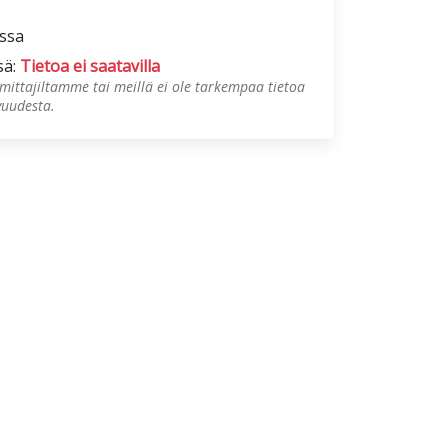
ossa
sä:
Tietoa ei saatavilla
mittajiltamme tai meillä ei ole tarkempaa tietoa
vuudesta.