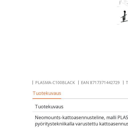
PLASMA-C100BLACK
EAN
8717371442729
T
Tuotekuvaus
Tuotekuvaus
Neomounts-kattoasennusteline, malli PLASM
pyöritystekniikalla varustettu kattoasennuste