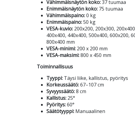
Vähimmäisnäytön koko:
37 tuumaa
Enimmäisnäytön koko:
75 tuumaa
Vähimmäispaino:
0 kg
Enimmäispaino:
50 kg
VESA-kuvio:
200x200, 200x300, 200x400
400x400, 440x400, 500x400, 600x200, 6
800x400 mm
VESA-minimi:
200 x 200 mm
VESA-maksimi:
800 x 450 mm
Toiminnallisuus
Tyyppi:
Täysi liike, kallistus, pyöritys
Korkeussäätö:
67–107 cm
Syvyyssäätö:
8 cm
Kallistus:
25°
Pyöritys:
60°
Säätötyyppi:
Manuaalinen