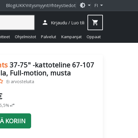
brightness_medium
Blogi
UKK
Yritysmyynti
Yhteystiedot
FI
person
shopping_cart
Kirjaudu / Luo tili
otteet
Ohjelmistot
Palvelut
Kampanjat
Oppaat
ts
37-75" -kattoteline 67-107
la, Full-motion, musta
_border
Ei arvosteluita
€
swap_horiz
25,5%
Ä KORIIN