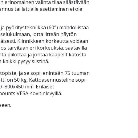
n erinomainen valinta tilaa säästävään
sennus tai lattialle asettaminen ei ole
a pyöritystekniikka (60°) mahdollistaa
selukulmaan, jotta litteän näytön
isesti. Kiinnikkeen korkeutta voidaan
Jos tarvitaan eri korkeuksia, saatavilla
ta piilottaa ja johtaa kaapelit katosta
 kaikki pysyy siistinä.
piste, ja se sopii enintään 75 tuuman
tti on 50 kg. Kattoasennusteline sopii
0–800x450 mm. Erilaiset
unts VESA-sovitinlevyillä.
seen.