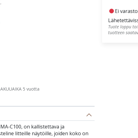
fiber_manual_record
Ei varast
Lähetettävis
Tuote loppu toi
tuotteen saata
AKUUAIKA 5 vuotta
A-C100, on kallistettava ja
line litteille näytöille, joiden koko on