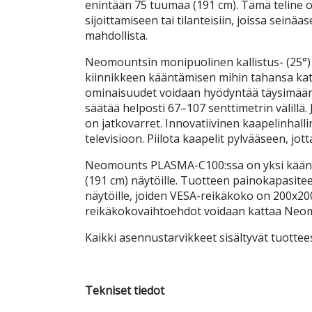
enintään 75 tuumaa (191 cm). Tämä teline o
sijoittamiseen tai tilanteisiin, joissa seinäa
mahdollista.
Neomountsin monipuolinen kallistus- (25°) j
kiinnikkeen kääntämisen mihin tahansa kat
ominaisuudet voidaan hyödyntää täysimäärä
säätää helposti 67–107 senttimetrin välillä. 
on jatkovarret. Innovatiivinen kaapelinhallin
televisioon. Piilota kaapelit pylvääseen, jotta
Neomounts PLASMA-C100:ssa on yksi kääntö
(191 cm) näytöille. Tuotteen painokapasitee
näytöille, joiden VESA-reikäkoko on 200x20
reikäkokovaihtoehdot voidaan kattaa Neomo
Kaikki asennustarvikkeet sisältyvät tuottee
Tekniset tiedot