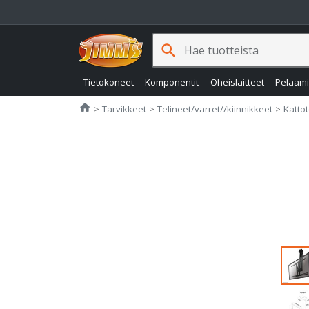
search
Tietokoneet
Komponentit
Oheislaitteet
Pelaam
Jimms.fi
home
Tarvikkeet
Telineet/varret//kiinnikkeet
Kattot