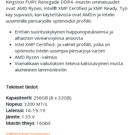
Kingston FURY Renegade DDR4 -muistin ominaisuudet
ovat: AMD Ryzen, Intel® XMP Certified ja XMP Ready. Työ
käy sujuvasti, kun käytettävissä ovat AMD:n ja Intelin
uusimmille piirisarjoille optimoidut profiilit.
Erittäin suorituskykyinen huippunopeuksiensa ja
alhaisten viivearvojensa ansiosta
Intel XMP Certified- ja valmiit profiilit, jotka on
optimoitu Intelin uusimpia piirisarjoja varten
AMD Ryzen -valmius
Voimakkaan vaikutuksen tekevä kaksisävyinen musta
alumiininen lämmönlevitin
Tekniset tiedot
:
Kapasiteetti
: 256GB (8 x 32GB)
Nopeus
: 3200 MT/s
Latenssi
: 16-19-19
Jännite
: 1.35 V
Muistin tiheys
: 16Gbit
Valmistajan tuotesivu