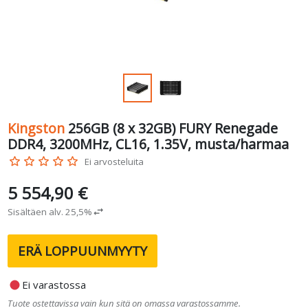
Kingston
256GB (8 x 32GB) FURY Renegade
DDR4, 3200MHz, CL16, 1.35V, musta/harmaa
star_border
star_border
star_border
star_border
star_border
Ei arvosteluita
5 554,90 €
Sisältäen alv. 25,5%
swap_horiz
ERÄ LOPPUUNMYYTY
fiber_manual_record
Ei varastossa
Tuote ostettavissa vain kun sitä on omassa varastossamme.