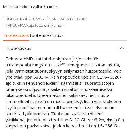
Muistituotteiden vallankumous
KF432C16RB2K8/256
EAN
0740617337860
TAKUUAIKA Rajoitettu elinikäinen
Tuotekuvaus
Tuoteturvallisuus
Tuotekuvaus
Tehosta AMD- tai Intel-pohjaista järjestelmääsi
ultranopealla Kingston FURY™ Renegade DDR4 -muistilla,
jolla varmistat suorituskyvyn säilymisen huipputasolla. Voit
yhdistää jopa 5333 MT/s:n nopeudet ripeisiin CL16–CL20-
ajoituksiin kehysnopeuden lisäämiseksi, suoratoistojen
pitämiseksi sujuvina ja kaiken sisällön muokkaamiseksi
pikanopeudella. Upeannäköinen kaksisävyinen musta
lämmönlevitin, jossa on musta piirilevy, lisää varustukseen
tyyliä ja auttaa lämmön hallitsemisen lisäksi selviämään
suurista työkuormista. Tuote on saatavilla yhtenä
yksikkönä, jonka kapasiteetti on 8–32 Gt, sekä 2:n, 4:n ja 8:n
kappaleen pakkauksina, joiden kapasiteetti on 16–256 Gt.