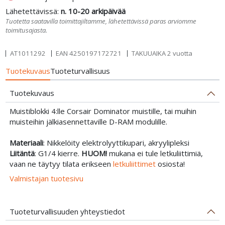
Lähetettävissä:
n. 10-20 arkipäivää
Tuotetta saatavilla toimittajiltamme, lähetettävissä paras arviomme
toimitusajasta.
AT1011292
EAN
4250197172721
TAKUUAIKA 2 vuotta
Tuotekuvaus
Tuoteturvallisuus
Tuotekuvaus
Muistiblokki 4:lle Corsair Dominator muistille, tai muihin
muisteihin jälkiasennettaville D-RAM modulille.
Materiaali
: Nikkelöity elektrolyyttikupari, akryylipleksi
Liitäntä
: G1/4 kierre.
HUOM!
mukana ei tule letkuliittimiä,
vaan ne täytyy tilata erikseen
letkuliittimet
osiosta!
Valmistajan tuotesivu
Tuoteturvallisuuden yhteystiedot