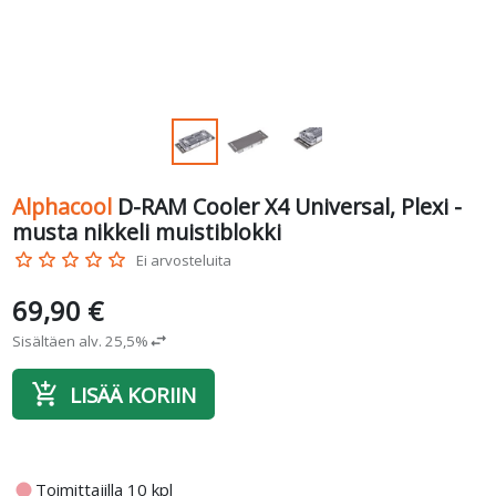
Alphacool
D-RAM Cooler X4 Universal, Plexi -
musta nikkeli muistiblokki
star_border
star_border
star_border
star_border
star_border
Ei arvosteluita
69,90 €
Sisältäen alv. 25,5%
swap_horiz
add_shopping_cart
LISÄÄ KORIIN
fiber_manual_record
Toimittajilla 10 kpl