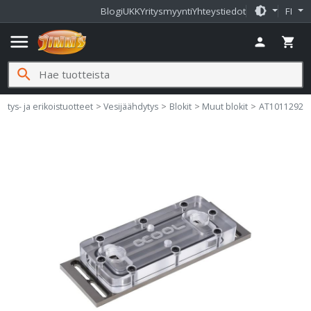
brightness_medium
Blogi
UKK
Yritysmyynti
Yhteystiedot
FI
menu
person
shopping_cart
search
fi
ytys- ja erikoistuotteet
Vesijäähdytys
Blokit
Muut blokit
AT1011292