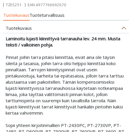
TZES251
EAN
4977766692670
Tuotekuvaus
Tuoteturvallisuus
Tuotekuvaus
Laminoitu lujasti kiinnittyvä tarranauha lev. 24 mm. Musta
teksti / valkoinen pohja.
Pinnat joihin tarra pitäisi kiinnittää, eivät aina ole täysin
sileitä ja tasaisia, joihin tarra olisi helppo kiinnittää koko
pinnaltaan. Tarrojen kiinnityspinnat ovat usein
pintakuvioituja, karheita tai epätasaisia, jolloin tarra tarttuu
alustaansa vain paikoitellen. Tämän kompensoimiseksi
lujasti kiinnittyvissä tarranauhoissa käytetään notkeampaa
liimaa, joka täyttää välittömästi pinnan kolot, jolloin
tarttumispinta on suurempi kuin tavallisilla tarroila. Näin
lujasti kiinnittyvät tarrat kiinnittyvät hankaliin pintoihin kaksi
kertaa vahvemmin.
Sopii yhteen kirjoitinmallien PT-2430PC, PT-2730VP, PT-
2480, PT-D600VP, PT-7500VP, PT-7600VP, PT-3600, PT-