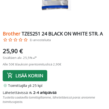
Brother
TZES251 24 BLACK ON WHITE STR. A
star_border
star_border
star_border
star_border
star_border
Ei arvosteluita
25,90 €
Sisältäen alv. 25,5%
swap_horiz
Alle 50€ tilauksiin pientoimituslisä 2,90€
add_shopping_cart
LISÄÄ KORIIN
fiber_manual_record
Toimittajilla yli 25 kpl
Lähetettävissä:
n. 2-4 arkipäivää
Tuotetta saatavilla toimittajiltamme, lähetettävissä paras arviomme
toimitusajasta.