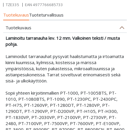
TZE335
EAN
4977766685733
Tuotekuvaus
Tuoteturvallisuus
Tuotekuvaus
Laminoitu tarranauha lev. 12 mm. Valkoinen teksti / musta
pohja.
Laminoidut tarranauhat pysyvät haalistumatta ja irtoamatta
kiinni kuumissa, kylmissä, kosteissa ja märissä
ympäristöissä, kuten pakasteissa, mikroaaltouunissa ja
astianpesukoneissa. Tarrat soveltuvat erinomaisesti sekä
sisä- ja ulkokäyttöön.
Sopii yhteen kirjoitinmallien PT-1000, PT-1005BTS, PT-
1010, PT-1080BTS, PT-1090, PT-1230PC, PT-2430PC,
PT-H75, PT-1260VP, PT-1280DT, PT-1280VP, PT-
1290DT, PT-1290VP, PT-D200VP, PT-H105, PT-H300,
PT-1830VP, PT-2030VP, PT-2100VP, PT-2730VP, PT-
2480, PT-7100VP, PT-7500VP, PT-7600VP, PT-E100VP,
PT-3600, PT-9500PC, PT-9700PC, PT-9800PCN, PT-9600