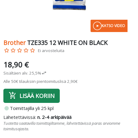
KATSO VIDEO
Brother
TZE335 12 WHITE ON BLACK
star_border
star_border
star_border
star_border
star_border
Ei arvosteluita
18,90 €
Sisältäen alv. 25,5%
swap_horiz
Alle 50€ tilauksiin pientoimituslisä 2,90€
add_shopping_cart
LISÄÄ KORIIN
fiber_manual_record
Toimittajilla yli 25 kpl
Lähetettävissä:
n. 2-4 arkipäivää
Tuotetta saatavilla toimittajiltamme, lähetettävissä paras arviomme
toimitusajasta.