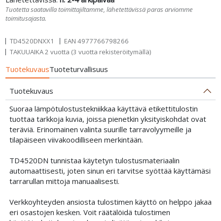
Tuotetta saatavilla toimittajiltamme, lähetettävissä paras arviomme
toimitusajasta.
TD4520DNXX1
EAN
4977766798266
TAKUUAIKA 2 vuotta (3 vuotta rekisteröitymällä)
Tuotekuvaus
Tuoteturvallisuus
Tuotekuvaus
Suoraa lämpötulostustekniikkaa käyttävä etikettitulostin
tuottaa tarkkoja kuvia, joissa pienetkin yksityiskohdat ovat
teräviä. Erinomainen valinta suurille tarravolyymeille ja
tilapäiseen viivakoodilliseen merkintään.
TD4520DN tunnistaa käytetyn tulostusmateriaalin
automaattisesti, joten sinun eri tarvitse syöttää käyttämäsi
tarrarullan mittoja manuaalisesti.
Verkkoyhteyden ansiosta tulostimen käyttö on helppo jakaa
eri osastojen kesken. Voit räätälöidä tulostimen