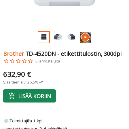
Brother
TD-4520DN - etikettitulostin, 300dpi
star_border
star_border
star_border
star_border
star_border
Ei arvosteluita
632,90 €
Sisältäen alv. 25,5%
swap_horiz
add_shopping_cart
LISÄÄ KORIIN
fiber_manual_record
Toimittajilla 1 kpl
Lähetettävissä:
n. 2-4 arkipäivää