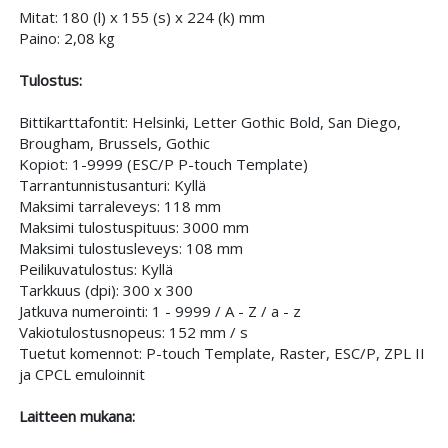
Mitat: 180 (l) x 155 (s) x 224 (k) mm
Paino: 2,08 kg
Tulostus:
Bittikarttafontit: Helsinki, Letter Gothic Bold, San Diego,
Brougham, Brussels, Gothic
Kopiot: 1-9999 (ESC/P P-touch Template)
Tarrantunnistusanturi: Kyllä
Maksimi tarraleveys: 118 mm
Maksimi tulostuspituus: 3000 mm
Maksimi tulostusleveys: 108 mm
Peilikuvatulostus: Kyllä
Tarkkuus (dpi): 300 x 300
Jatkuva numerointi: 1 - 9999 / A - Z / a - z
Vakiotulostusnopeus: 152 mm / s
Tuetut komennot: P-touch Template, Raster, ESC/P, ZPL II
ja CPCL emuloinnit
Laitteen mukana: