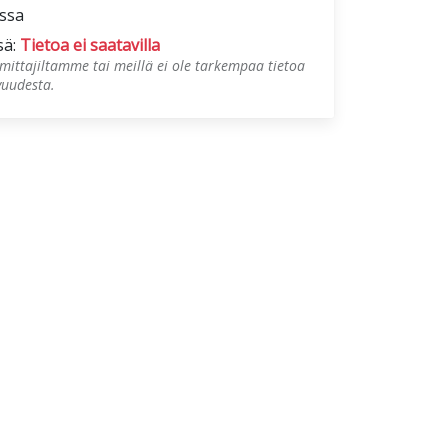
ossa
sä:
Tietoa ei saatavilla
mittajiltamme tai meillä ei ole tarkempaa tietoa
vuudesta.