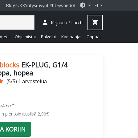
brightness_medium
Blogi
UKK
Yritysmyynti
Yhteystiedot
FI
person
shopping_cart
Kirjaudu / Luo tili
otteet
Ohjelmistot
Palvelut
Kampanjat
Oppaat
blocks
EK-PLUG, G1/4
lppa, hopea
tar
(5/5) 1 arvostelua
swap_horiz
25,5%
siin pientoimituslisä 2,90€
Ä KORIIN