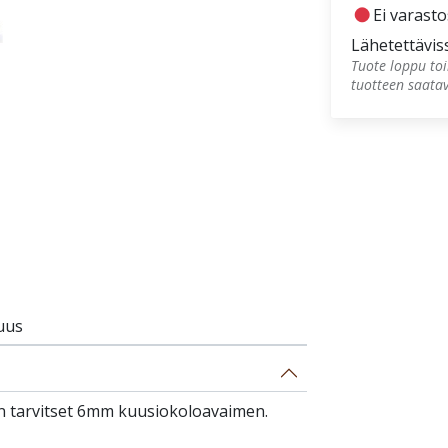
fiber_manual_record
Ei varast
Lähetettävis
Tuote loppu toi
tuotteen saata
uus
en tarvitset 6mm kuusiokoloavaimen.