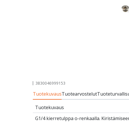
3830046999153
Tuotekuvaus
Tuotearvostelut
Tuoteturvallis
Tuotekuvaus
G1/4 kierretulppa o-renkaalla. Kiristämise