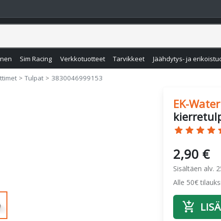
inen
Sim Racing
Verkkotuotteet
Tarvikkeet
Jäähdytys- ja erikoistu
ittimet
Tulpat
3830046999153
EK-Water
kierretu
star
star
star
star
s
2,90 €
Sisältäen alv. 
Alle 50€ tilauk
add_shopping_cart
LISÄ