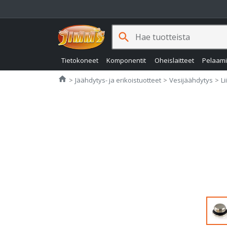
search
Tietokoneet
Komponentit
Oheislaitteet
Pelaam
Jimms.fi
home
Jäähdytys- ja erikoistuotteet
Vesijäähdytys
Li