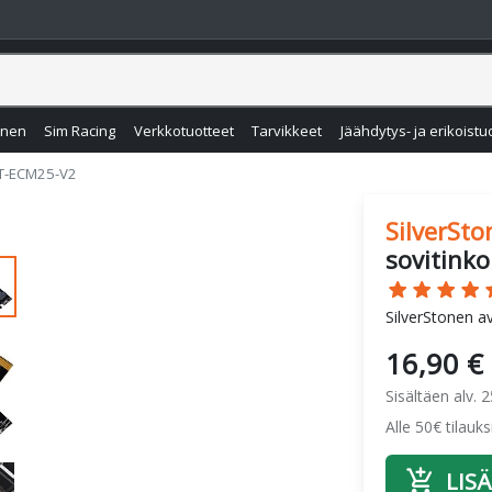
inen
Sim Racing
Verkkotuotteet
Tarvikkeet
Jäähdytys- ja erikoistu
T-ECM25-V2
SilverSto
sovitinko
star
star
star
star
s
SilverStonen a
16,90 €
Sisältäen alv. 
Alle 50€ tilauk
add_shopping_cart
LISÄ