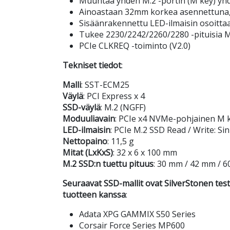
Muuntaa yhden M.2 -portin (M key) yhde
Ainoastaan 32mm korkea asennettuna, 
Sisäänrakennettu LED-ilmaisin osoitta
Tukee 2230/2242/2260/2280 -pituisia 
PCIe CLKREQ -toiminto (V2.0)
Tekniset tiedot
:
Malli
: SST-ECM25
Väylä
: PCI Express x 4
SSD-väylä
: M.2 (NGFF)
Moduuliavain
: PCIe x4 NVMe-pohjainen M 
LED-ilmaisin
: PCIe M.2 SSD Read / Write: Si
Nettopaino
: 11,5 g
Mitat (LxKxS)
: 32 x 6 x 100 mm
M.2 SSD:n tuettu pituus
: 30 mm / 42 mm / 
Seuraavat SSD-mallit ovat SilverStonen te
tuotteen kanssa
:
Adata XPG GAMMIX S50 Series
Corsair Force Series MP600