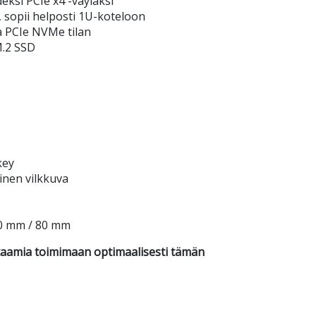
ksi PCIe x4 -väyläksi
sopii helposti 1U-koteloon
a PCIe NVMe tilan
M.2 SSD
key
ninen vilkkuva
60 mm / 80 mm
staamia toimimaan optimaalisesti tämän