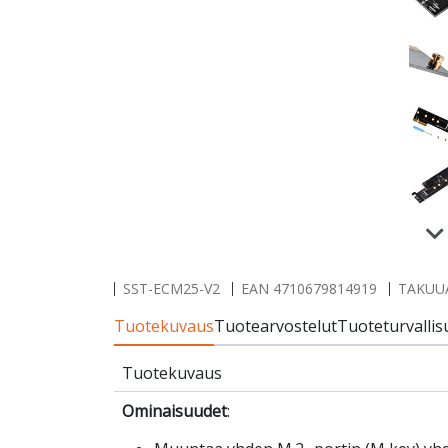
SST-ECM25-V2
EAN
4710679814919
TAKUUA
Tuotekuvaus
Tuotearvostelut
Tuoteturvallis
Tuotekuvaus
Ominaisuudet
: