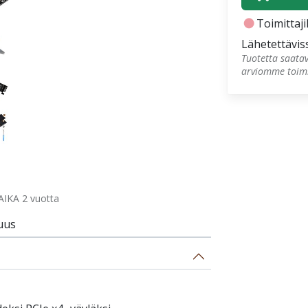
fiber_manual_record
Toimittajil
Lähetettävis
Tuotetta saatav
arviomme toimi
IKA 2 vuotta
uus