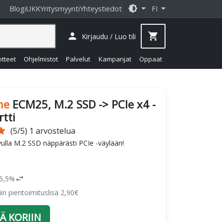
brightness_medium
Blogi
UKK
Yritysmyynti
Yhteystiedot
FI
person
shopping_cart
Kirjaudu / Luo tili
otteet
Ohjelmistot
Palvelut
Kampanjat
Oppaat
ne
ECM25, M.2 SSD -> PCIe x4 -
rtti
tar
(5/5) 1 arvostelua
vulla M.2 SSD näppärästi PCIe -väylään!
swap_horiz
25,5%
siin pientoimituslisä 2,90€
Ä KORIIN