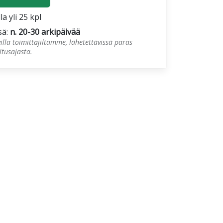
la yli 25 kpl
sä:
n. 20-30 arkipäivää
illa toimittajiltamme, lähetettävissä paras
tusajasta.