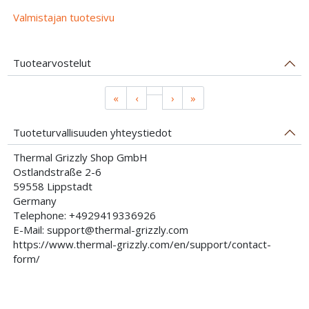
Valmistajan tuotesivu
Tuotearvostelut
«
‹
›
»
Tuoteturvallisuuden yhteystiedot
Thermal Grizzly Shop GmbH
Ostlandstraße 2-6
59558 Lippstadt
Germany
Telephone: +4929419336926
E-Mail: support@thermal-grizzly.com
https://www.thermal-grizzly.com/en/support/contact-
form/