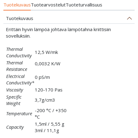
Tuotekuvaus
Tuotearvostelut
Tuoteturvallisuus
Tuotekuvaus
Erittäin hyvin lämpöä johtava lämpötahna kriittisiin
sovelluksiin.
Thermal
12,5 W/mk
Conductivity
Thermal
0,0032 K/W
Resistance
Electrical
0 pS/m
Conductivity*
Viscosity
120-170 Pas
Specific
3,7g/cm3
Weight
-200 °C / +350
Temperature
°C
1,5ml / 5,55 g
Capacity
3ml / 11,1g