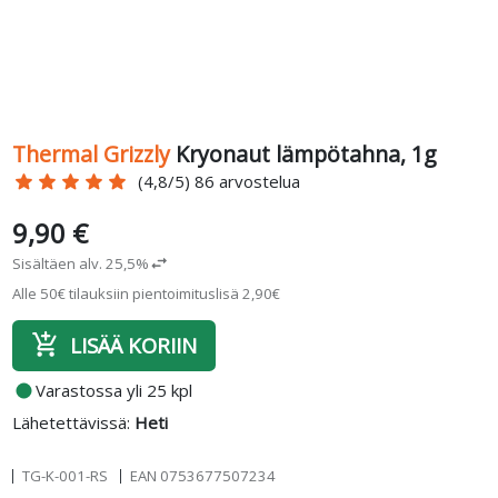
Thermal Grizzly
Kryonaut lämpötahna, 1g
star
star
star
star
star
(4,8/5) 86 arvostelua
9,90 €
Sisältäen alv. 25,5%
swap_horiz
Alle 50€ tilauksiin pientoimituslisä 2,90€
add_shopping_cart
LISÄÄ KORIIN
fiber_manual_record
Varastossa yli 25 kpl
Lähetettävissä:
Heti
TG-K-001-RS
EAN
0753677507234