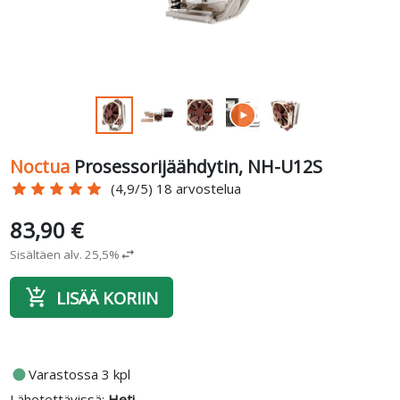
Noctua
Prosessorijäähdytin, NH-U12S
star
star
star
star
star
(4,9/5) 18 arvostelua
83,90 €
Sisältäen alv. 25,5%
swap_horiz
add_shopping_cart
LISÄÄ KORIIN
fiber_manual_record
Varastossa 3 kpl
Lähetettävissä:
Heti