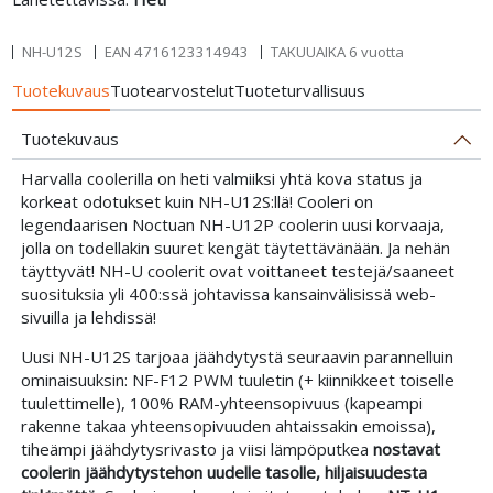
NH-U12S
EAN
4716123314943
TAKUUAIKA 6 vuotta
Tuotekuvaus
Tuotearvostelut
Tuoteturvallisuus
Tuotekuvaus
Harvalla coolerilla on heti valmiiksi yhtä kova status ja
korkeat odotukset kuin NH-U12S:llä! Cooleri on
legendaarisen Noctuan NH-U12P coolerin uusi korvaaja,
jolla on todellakin suuret kengät täytettävänään. Ja nehän
täyttyvät! NH-U coolerit ovat voittaneet testejä/saaneet
suosituksia yli 400:ssä johtavissa kansainvälisissä web-
sivuilla ja lehdissä!
Uusi NH-U12S tarjoaa jäähdytystä seuraavin parannelluin
ominaisuuksin: NF-F12 PWM tuuletin (+ kiinnikkeet toiselle
tuulettimelle), 100% RAM-yhteensopivuus (kapeampi
rakenne takaa yhteensopivuuden ahtaissakin emoissa),
tiheämpi jäähdytysrivasto ja viisi lämpöputkea
nostavat
coolerin jäähdytystehon uudelle tasolle, hiljaisuudesta