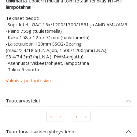
tinkimättä.
Coolerin mukana toimitetaan tehokas
NT-H1
lämpötahna
!
Tekniset tiedot:
-Sopii Intel LGA/115x/1200/1700/1851 ja AMD AM4/AM5
-Paino 755g (tuulettimella)
-Koko 158 x 125 x 71mm (tuulettimella)
-Laitetuuletin 120mm SSO2-Bearing
(max.22.4/18.6(L.N.A.)db, 1500/1200rpm(L.N.A.),
93.4/74.3m3/h(L.N.A.), PWM-ohjattu)
-Asennustarvikkeet/ohjeet, lämpötahna
-Takuu 6 vuotta
Valmistajan tuotesivu
Tuotearvostelut
«
‹
›
»
Tuoteturvallisuuden yhteystiedot