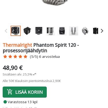
Thermalright
Phantom Spirit 120 -
prosessorijäähdytin
star
star
star
star
star
(5/5) 6 arvostelua
48,90 €
Sisältäen alv. 25,5%
swap_horiz
Alle 50€ tilauksiin pientoimituslisä 2,90€
add_shopping_cart
LISÄÄ KORIIN
fiber_manual_record
Varastossa 13 kpl