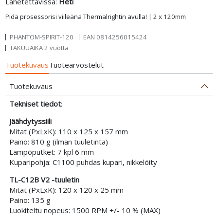
Lähetettävissä:
Heti
Pidä prosessorisi viileänä Thermalrightin avulla! | 2 x 120mm
PHANTOM-SPIRIT-120
EAN
0814256015424
TAKUUAIKA 2 vuotta
Tuotekuvaus
Tuotearvostelut
Tuotekuvaus
Tekniset tiedot
:
Jäähdytyssiili
Mitat (PxLxK): 110 x 125 x 157 mm
Paino: 810 g (ilman tuuletinta)
Lämpöputket: 7 kpl 6 mm
Kuparipohja: C1100 puhdas kupari, nikkelöity
TL-C12B V2 -tuuletin
Mitat (PxLxK): 120 x 120 x 25 mm
Paino: 135 g
Luokiteltu nopeus: 1500 RPM +/- 10 % (MAX)