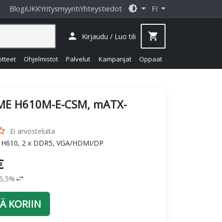
brightness_medium
Blogi
UKK
Yritysmyynti
Yhteystiedot
FI
person
shopping_cart
Kirjaudu / Luo tili
otteet
Ohjelmistot
Palvelut
Kampanjat
Oppaat
ME H610M-E-CSM, mATX-
_border
Ei arvosteluita
l H610, 2 x DDR5, VGA/HDMI/DP
€
swap_horiz
25,5%
Ä KORIIN