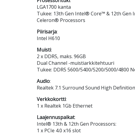
Prosessorituki
:
LGA1700 kanta
Tukee: 13th Gen Intel® Core™ & 12th Gen 
Celeron® Processors
Piirisarja
:
Intel H610
Muisti
:
2 x DDR5, maks. 96GB
Dual Channel -muistiarkkitehtuuri
Tukee: DDR5 5600/5400/5200/5000/4800 N
Audio
:
Realtek 7.1 Surround Sound High Definiti
Verkkokortti
:
1 x Realtek 1Gb Ethernet
Laajennuspaikat
:
Intel® 13th & 12th Gen Processors:
1 x PCIe 4.0 x16 slot