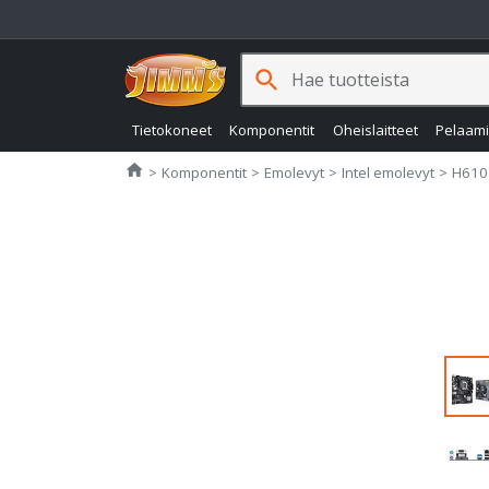
search
Tietokoneet
Komponentit
Oheislaitteet
Pelaam
Jimms.fi
home
Komponentit
Emolevyt
Intel emolevyt
H610