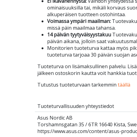
Ei ikävähennystä:
Vaihdon yhteydessä s
ominaisuuksilla tai, mikäli korvaus suor
alkuperäisen tuotteen ostohintaa.
Voimassa ympäri maailman:
Tuotevakuu
missä päin maailmaa tahansa.
14 päivän tyytyväisyystakuu
Tuotevakuu
päivän aikana, jolloin saat vakuutusma
Monitorien tuoteturva kattaa myös piks
tuoteturva tarjoaa 30 päivän suojan a
Tuoteturva on lisämaksullinen palvelu. Lisä
jälkeen ostoskorin kautta voit hankkia tuot
Tutustus tuoteturvaan tarkemmin
täällä
Tuoteturvallisuuden yhteystiedot
Asus Nordic AB
Torshamnsgatan 35 / 6TR 16640 Kista, Sw
https://www.asus.com/content/asus-product