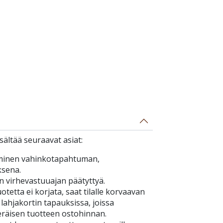
ältää seuraavat asiat:
minen vahinkotapahtuman,
ksena.
n virhevastuuajan päätyttyä.
tetta ei korjata, saat tilalle korvaavan
 lahjakortin tapauksissa, joissa
eräisen tuotteen ostohinnan.