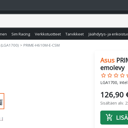
inen
Sim Racing
Verkkotuotteet
Tarvikkeet
Jäähdytys- ja erikoistu
 (LGA1700)
PRIME-H610M-E-CSM
Asus
PRI
emolevy
star_border
star_border
star_border
star_border
star
LGA1700, Inte
126,90 
Sisältäen alv. 
add_shopping_cart
LISÄ