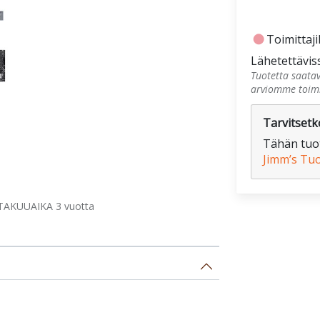
fiber_manual_record
Toimittajil
Lähetettävis
Tuotetta saatav
arviomme toimi
Tarvitsetko
Tähän tuot
Jimm’s Tu
TAKUUAIKA 3 vuotta