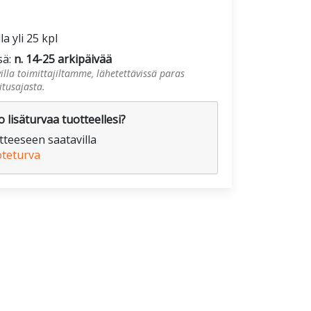
la yli 25 kpl
sä:
n. 14-25 arkipäivää
illa toimittajiltamme, lähetettävissä paras
tusajasta.
 lisäturvaa tuotteellesi?
teeseen saatavilla
oteturva