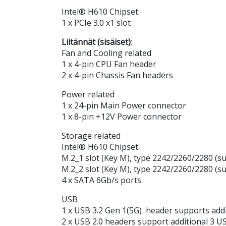
Intel® H610 Chipset:
1 x PCIe 3.0 x1 slot
Liitännät (sisäiset)
:
Fan and Cooling related
1 x 4-pin CPU Fan header
2 x 4-pin Chassis Fan headers
Power related
1 x 24-pin Main Power connector
1 x 8-pin +12V Power connector
Storage related
Intel® H610 Chipset:
M.2_1 slot (Key M), type 2242/2260/2280 (s
M.2_2 slot (Key M), type 2242/2260/2280 (s
4 x SATA 6Gb/s ports
USB
1 x USB 3.2 Gen 1(5G) header supports addi
2 x USB 2.0 headers support additional 3 US