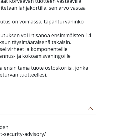
aat korvaavan tuotteen vastaavilla
itetaan lahjakortilla, sen arvo vastaa
tus on voimassa, tapahtui vahinko
tuksen voi irtisanoa ensimmäisten 14
ksun täysimääräisenä takaisin.
elivirheet ja komponenteille
sennus- ja kokoamisvahingoille
ä ensin tämä tuote ostoskoriisi, jonka
eturvan tuotteellesi.
eden
-security-advisory/