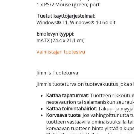
1 x PS/2 Mouse (green) port
Tuetut käyttöjärjestelmät
:
Windows® 11, Windows® 10 64-bit
Emolevyn tyyppi
:
mATX (24,4 x 21,1 cm)
Valmistajan tuotesivu
Jimm's Tuoteturva
Jimm's tuoteturva on tuotevakuutus joka sis
Kattaa tapaturmat:
Tuotteen rikkoutu
nestevaurion tai salamaniskun seurau
Kattaa toimintahäiriöt:
Takuu- ja myyjä
Korvaava tuote:
Jos vahingoittunutta tuo
tuotteen vastaavilla ominaisuuksilla tai
korvaavan tuotteen hinta ylittää alkup