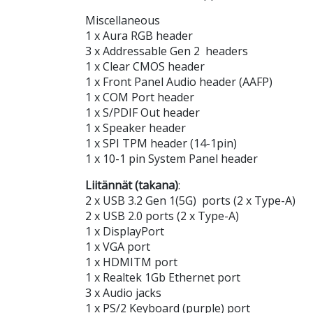
Miscellaneous
1 x Aura RGB header
3 x Addressable Gen 2 headers
1 x Clear CMOS header
1 x Front Panel Audio header (AAFP)
1 x COM Port header
1 x S/PDIF Out header
1 x Speaker header
1 x SPI TPM header (14-1pin)
1 x 10-1 pin System Panel header
Liitännät (takana)
:
2 x USB 3.2 Gen 1(5G) ports (2 x Type-A)
2 x USB 2.0 ports (2 x Type-A)
1 x DisplayPort
1 x VGA port
1 x HDMITM port
1 x Realtek 1Gb Ethernet port
3 x Audio jacks
1 x PS/2 Keyboard (purple) port