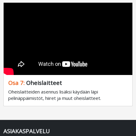
Osa 7:
Oheislaitteet
Oheislaitteiden asennus lisäksi käydään läpi
pelinäppäimistöt, hiiret ja muut oheislaitteet.
ASIAKASPALVELU