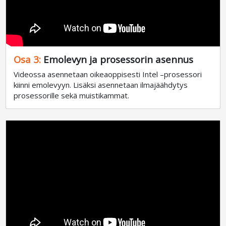
Osa 3:
Emolevyn ja prosessorin asennus
Videossa asennetaan oikeaoppisesti Intel –prosessori
kiinni emolevyyn. Lisäksi asennetaan ilmajäähdytys
prosessorille sekä muistikammat.