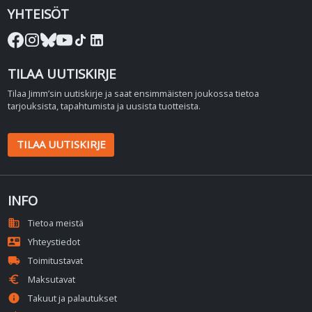
YHTEISÖT
TILAA UUTISKIRJE
Tilaa Jimm’sin uutiskirje ja saat ensimmäisten joukossa tietoa
tarjouksista, tapahtumista ja uusista tuotteista.
TILAA UUTISKIRJE
INFO
domain
Tietoa meistä
contact_mail
Yhteystiedot
local_shipping
Toimitustavat
euro
Maksutavat
info
Takuut ja palautukset