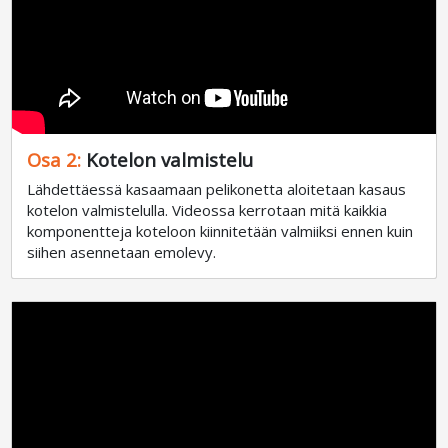
Osa 2:
Kotelon valmistelu
Lähdettäessä kasaamaan pelikonetta aloitetaan kasaus
kotelon valmistelulla. Videossa kerrotaan mitä kaikkia
komponentteja koteloon kiinnitetään valmiiksi ennen kuin
siihen asennetaan emolevy.