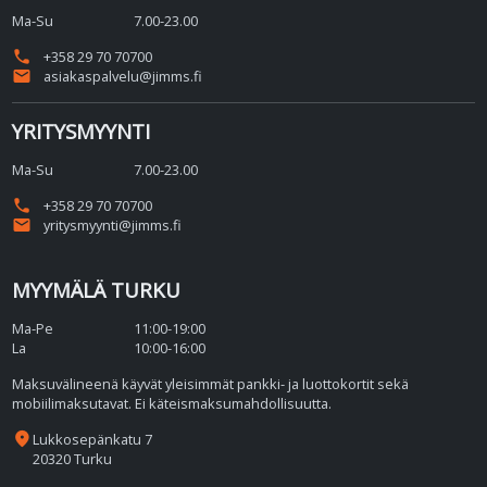
Ma-Su
7.00-23.00
phone
+358 29 70 70700
email
asiakaspalvelu@jimms.fi
YRITYSMYYNTI
Ma-Su
7.00-23.00
phone
+358 29 70 70700
email
yritysmyynti@jimms.fi
MYYMÄLÄ TURKU
Ma-Pe
11:00-19:00
La
10:00-16:00
Maksuvälineenä käyvät yleisimmät pankki- ja luottokortit sekä
mobiilimaksutavat. Ei käteismaksumahdollisuutta.
place
Lukkosepänkatu 7
20320 Turku