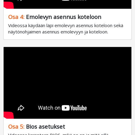
Osa 4:
Emolevyn asennus koteloon
Videossa käydään läpi emolevyn asennus koteloon sekä
näytönohjaimen asennus emolevyyn ja koteloon.
Osa 5:
Bios asetukset