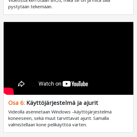
Videossa kerrotaan BIOS, mikä se on ja mitä sillä
pystytään tekemään.
Osa 6:
Käyttöjärjestelmä ja ajurit
Videolla asennetaan Windows –käyttöjärjestelmä
koneeseen, sekä muut tarvittavat ajurit. Samalla
valmistellaan kone pelikäyttöä varten.