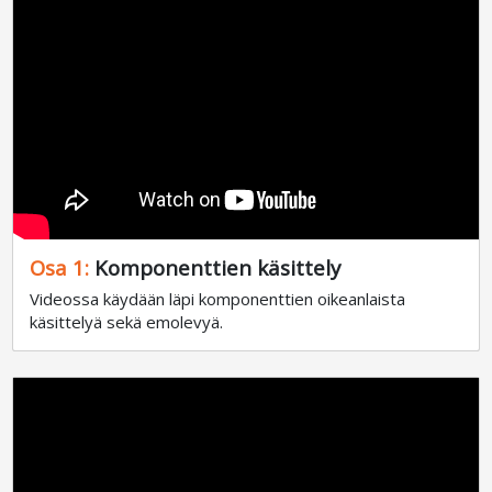
Osa 1:
Komponenttien käsittely
Videossa käydään läpi komponenttien oikeanlaista
käsittelyä sekä emolevyä.