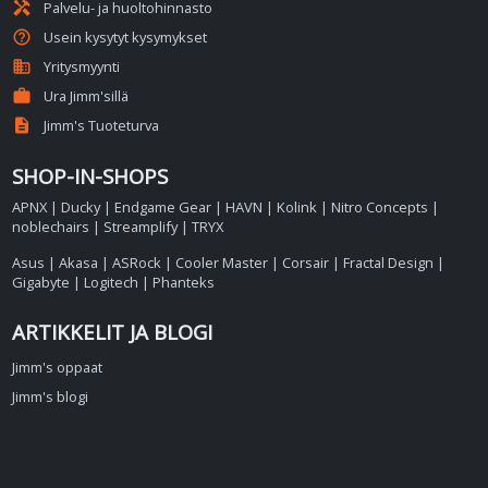
handyman
Palvelu- ja huoltohinnasto
help_outline
Usein kysytyt kysymykset
business
Yritysmyynti
work
Ura Jimm'sillä
description
Jimm's Tuoteturva
SHOP-IN-SHOPS
APNX
|
Ducky
|
Endgame Gear
|
HAVN
|
Kolink
|
Nitro Concepts
|
noblechairs
|
Streamplify
|
TRYX
Asus
|
Akasa
|
ASRock
|
Cooler Master
|
Corsair
|
Fractal Design
|
Gigabyte
|
Logitech
|
Phanteks
ARTIKKELIT JA BLOGI
Jimm's oppaat
Jimm's blogi