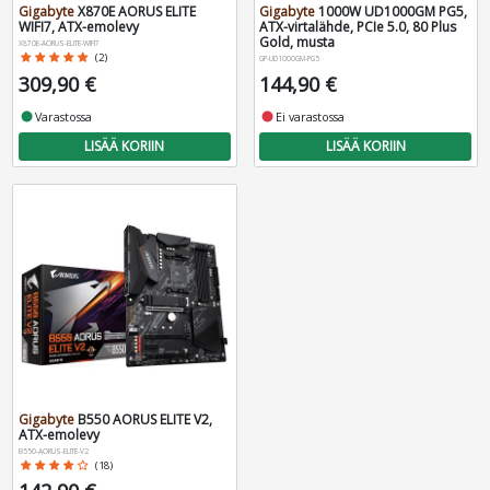
Gigabyte
X870E AORUS ELITE
Gigabyte
1000W UD1000GM PG5,
WIFI7, ATX-emolevy
ATX-virtalähde, PCIe 5.0, 80 Plus
Gold, musta
X870E-AORUS-ELITE-WIFI7
star
star
star
star
star
(2)
GP-UD1000GM-PG5
309,90 €
144,90 €
fiber_manual_record
Varastossa
fiber_manual_record
Ei varastossa
LISÄÄ KORIIN
LISÄÄ KORIIN
Gigabyte
B550 AORUS ELITE V2,
ATX-emolevy
B550-AORUS-ELITE-V2
star
star
star
star
star_border
(18)