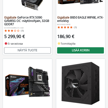
Gigabyte
GeForce RTX 5090
Gigabyte
B850 EAGLE WIFI6E, ATX-
GAMING OC -näytönohjain, 32GB
emolevy
GDDR7
B850-EAGLE-WIFI6E
star
star
star
star
star
(1)
GV-N5090GAMING-OC-32GD
star
star
star
star_border
star_border
(1)
5 299,90 €
186,90 €
fiber_manual_record
Ei varastossa
fiber_manual_record
Toimittajilla
NÄYTÄ TUOTE
LISÄÄ KORIIN