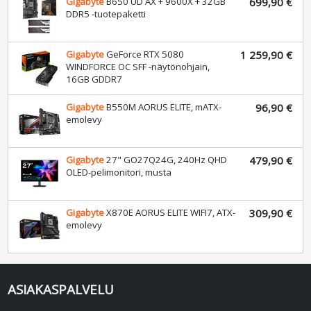
Gigabyte
B650 UD AX + 9600X + 32GB
699,90 €
DDR5 -tuotepaketti
Gigabyte
GeForce RTX 5080
1 259,90 €
WINDFORCE OC SFF -näytönohjain,
16GB GDDR7
Gigabyte
B550M AORUS ELITE, mATX-
96,90 €
emolevy
Gigabyte
27" GO27Q24G, 240Hz QHD
479,90 €
OLED-pelimonitori, musta
Gigabyte
X870E AORUS ELITE WIFI7, ATX-
309,90 €
emolevy
ASIAKASPALVELU