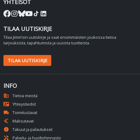
YHTEISÖT
TILAA UUTISKIRJE
Tilaa Jimm’sin uutiskirje ja saat ensimmäisten joukossa tietoa
tarjouksista, tapahtumista ja uusista tuotteista.
TILAA UUTISKIRJE
INFO
domain
Tietoa meistä
contact_mail
Yhteystiedot
local_shipping
Toimitustavat
euro
Maksutavat
info
Takuut ja palautukset
handyman
Palvelu- ja huoltohinnasto