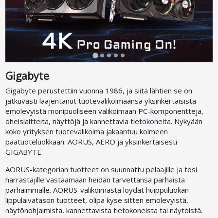
Gigabyte
Gigabyte perustettiin vuonna 1986, ja siitä lähtien se on
jatkuvasti laajentanut tuotevalikoimaansa yksinkertaisista
emolevyistä monipuoliseen valikoimaan PC-komponentteja,
oheislaitteita, näyttöjä ja kannettavia tietokoneita. Nykyään
koko yrityksen tuotevalikoima jakaantuu kolmeen
päätuoteluokkaan: AORUS, AERO ja yksinkertaisesti
GIGABYTE.
AORUS-kategorian tuotteet on suunnattu pelaajille ja tosi
harrastajille vastaamaan heidän tarvettansa parhaista
parhaimmalle. AORUS-valikoimasta löydät huippuluokan
lippulaivatason tuotteet, olipa kyse sitten emolevyistä,
näytönohjaimista, kannettavista tietokoneista tai näytöistä.