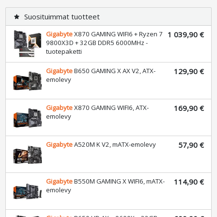
Suosituimmat tuotteet
star
Gigabyte
X870 GAMING WIFI6 + Ryzen 7
1 039,90 €
9800X3D + 32GB DDR5 6000MHz -
tuotepaketti
Gigabyte
B650 GAMING X AX V2, ATX-
129,90 €
emolevy
Gigabyte
X870 GAMING WIFI6, ATX-
169,90 €
emolevy
Gigabyte
A520M K V2, mATX-emolevy
57,90 €
Gigabyte
B550M GAMING X WIFI6, mATX-
114,90 €
emolevy