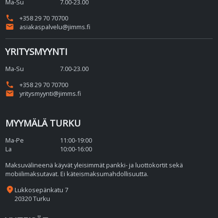
Ma-Su
7.00-23.00
phone
+358 29 70 70700
email
asiakaspalvelu@jimms.fi
YRITYSMYYNTI
Ma-Su
7.00-23.00
phone
+358 29 70 70700
email
yritysmyynti@jimms.fi
MYYMÄLÄ TURKU
Ma-Pe
11:00-19:00
La
10:00-16:00
Maksuvälineenä käyvät yleisimmät pankki- ja luottokortit sekä
mobiilimaksutavat. Ei käteismaksumahdollisuutta.
place
Lukkosepänkatu 7
20320 Turku