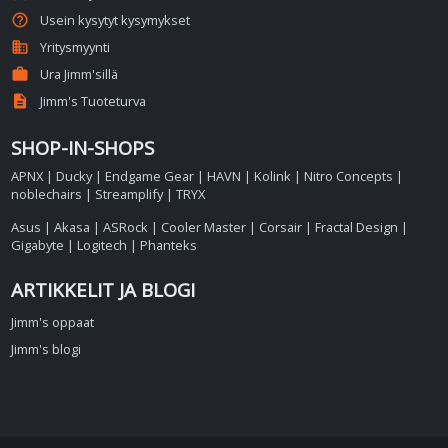
help_outline
Usein kysytyt kysymykset
business
Yritysmyynti
work
Ura Jimm'sillä
description
Jimm's Tuoteturva
SHOP-IN-SHOPS
APNX
|
Ducky
|
Endgame Gear
|
HAVN
|
Kolink
|
Nitro Concepts
|
noblechairs
|
Streamplify
|
TRYX
Asus
|
Akasa
|
ASRock
|
Cooler Master
|
Corsair
|
Fractal Design
|
Gigabyte
|
Logitech
|
Phanteks
ARTIKKELIT JA BLOGI
Jimm's oppaat
Jimm's blogi