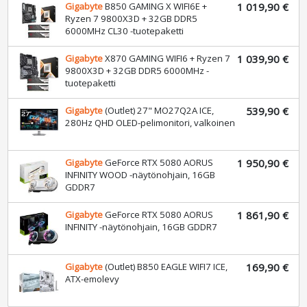
Gigabyte
B850 GAMING X WIFI6E +
1 019,90 €
Ryzen 7 9800X3D + 32GB DDR5
6000MHz CL30 -tuotepaketti
Gigabyte
X870 GAMING WIFI6 + Ryzen 7
1 039,90 €
9800X3D + 32GB DDR5 6000MHz -
tuotepaketti
Gigabyte
(Outlet) 27" MO27Q2A ICE,
539,90 €
280Hz QHD OLED-pelimonitori, valkoinen
Gigabyte
GeForce RTX 5080 AORUS
1 950,90 €
INFINITY WOOD -näytönohjain, 16GB
GDDR7
Gigabyte
GeForce RTX 5080 AORUS
1 861,90 €
INFINITY -näytönohjain, 16GB GDDR7
Gigabyte
(Outlet) B850 EAGLE WIFI7 ICE,
169,90 €
ATX-emolevy