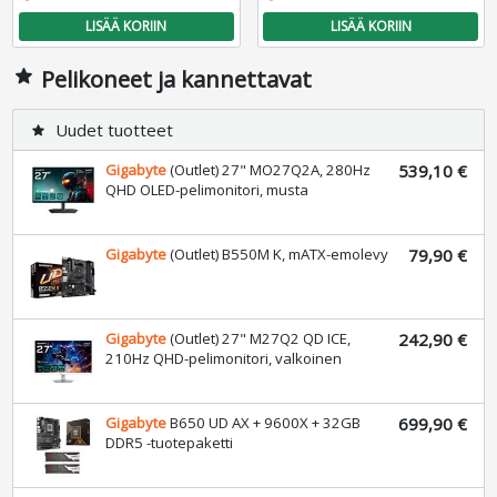
LISÄÄ KORIIN
LISÄÄ KORIIN
Pelikoneet ja kannettavat
star
Uudet tuotteet
star
Gigabyte
(Outlet) 27" MO27Q2A, 280Hz
539,10 €
QHD OLED-pelimonitori, musta
Gigabyte
(Outlet) B550M K, mATX-emolevy
79,90 €
Gigabyte
(Outlet) 27" M27Q2 QD ICE,
242,90 €
210Hz QHD-pelimonitori, valkoinen
Gigabyte
B650 UD AX + 9600X + 32GB
699,90 €
DDR5 -tuotepaketti