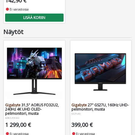
142,90 €
fiber_manual_record
Ei varastossa
LISÄÄ KORIIN
Näytöt
Gigabyte
31,5" AORUS FO32U2,
Gigabyte
27" GS27U, 160Hz UHD-
240Hz 4K UHD OLED-
pelimonitori, musta
pelimonitori, musta
GS27U-EU
AORUS-FO32U2
1 299,00 €
399,00 €
fiber_manual_record
Ei varastossa
fiber_manual_record
Ei varastossa