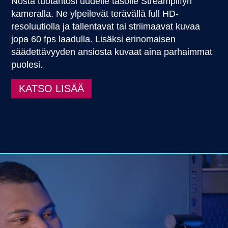
Nosta tuotantosi uudelle tasolle Streamplifyn
kameralla. Ne ylpeilevät terävällä full HD-
resoluutiolla ja tallentavat tai striimaavat kuvaa
jopa 60 fps laadulla. Lisäksi erinomaisen
säädettävyyden ansiosta kuvaat aina parhaimmat
puolesi.
KATSO LISÄÄ