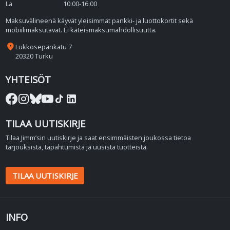
La
10:00-16:00
Maksuvälineenä käyvät yleisimmät pankki- ja luottokortit sekä
mobiilimaksutavat. Ei käteismaksumahdollisuutta.
place
Lukkosepänkatu 7
20320 Turku
YHTEISÖT
TILAA UUTISKIRJE
Tilaa Jimm’sin uutiskirje ja saat ensimmäisten joukossa tietoa
tarjouksista, tapahtumista ja uusista tuotteista.
TILAA UUTISKIRJE
INFO