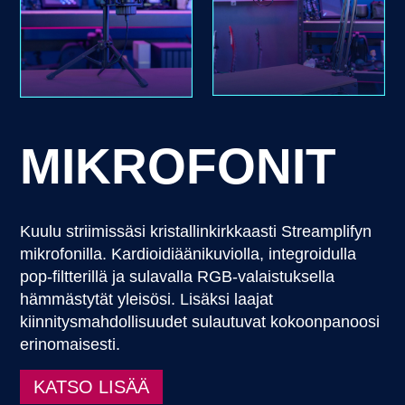
MIKROFONIT
Kuulu striimissäsi kristallinkirkkaasti Streamplifyn
mikrofonilla. Kardioidiäänikuviolla, integroidulla
pop-filtterillä ja sulavalla RGB-valaistuksella
hämmästytät yleisösi. Lisäksi laajat
kiinnitysmahdollisuudet sulautuvat kokoonpanoosi
erinomaisesti.
KATSO LISÄÄ