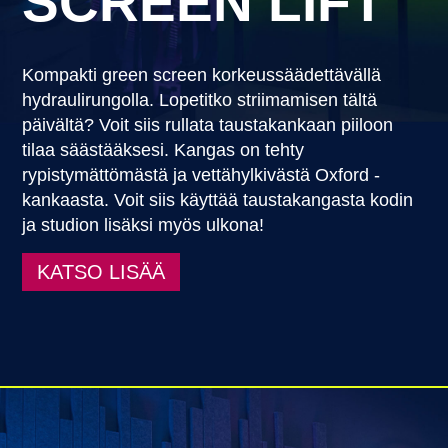
SCREEN LIFT
Kompakti green screen korkeussäädettävällä
hydraulirungolla. Lopetitko striimamisen tältä
päivältä? Voit siis rullata taustakankaan piiloon
tilaa säästääksesi. Kangas on tehty
rypistymättömästä ja vettähylkivästä Oxford -
kankaasta. Voit siis käyttää taustakangasta kodin
ja studion lisäksi myös ulkona!
KATSO LISÄÄ