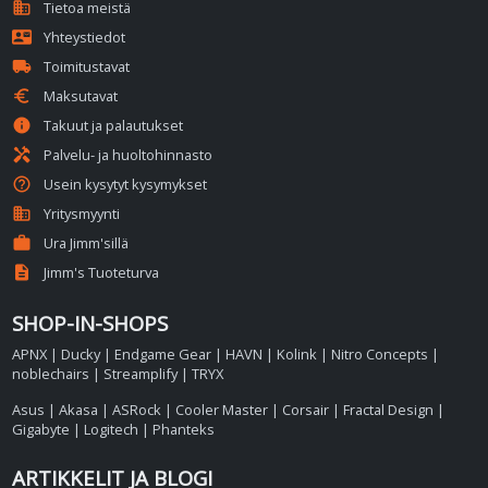
domain
Tietoa meistä
contact_mail
Yhteystiedot
local_shipping
Toimitustavat
euro
Maksutavat
info
Takuut ja palautukset
handyman
Palvelu- ja huoltohinnasto
help_outline
Usein kysytyt kysymykset
business
Yritysmyynti
work
Ura Jimm'sillä
description
Jimm's Tuoteturva
SHOP-IN-SHOPS
APNX
|
Ducky
|
Endgame Gear
|
HAVN
|
Kolink
|
Nitro Concepts
|
noblechairs
|
Streamplify
|
TRYX
Asus
|
Akasa
|
ASRock
|
Cooler Master
|
Corsair
|
Fractal Design
|
Gigabyte
|
Logitech
|
Phanteks
ARTIKKELIT JA BLOGI