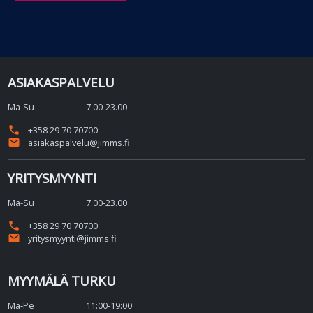
ASIAKASPALVELU
Ma-Su
7.00-23.00
phone
+358 29 70 70700
email
asiakaspalvelu@jimms.fi
YRITYSMYYNTI
Ma-Su
7.00-23.00
phone
+358 29 70 70700
email
yritysmyynti@jimms.fi
MYYMÄLÄ TURKU
Ma-Pe
11:00-19:00