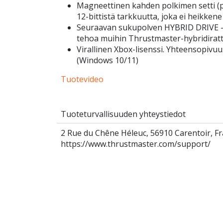
Magneettinen kahden polkimen setti (pa
12-bittistä tarkkuutta, joka ei heikken
Seuraavan sukupolven HYBRID DRIVE -
tehoa muihin Thrustmaster-hybridiratti
Virallinen Xbox-lisenssi. Yhteensopivu
(Windows 10/11)
Tuotevideo
Tuoteturvallisuuden yhteystiedot
2 Rue du Chêne Héleuc, 56910 Carentoir, Fr
https://www.thrustmaster.com/support/