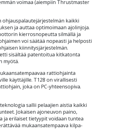
nemmän voimaa (aiempiin Thrustmaster
n ohjauspalautejärjestelmän kaikki
ksen ja auttaa optimoimaan ajolinjoja.
ottorin kierrosnopeutta silmällä ja
iohjaimen voi säätää nopeasti ja helposti
ohjaisen kiinnitysjärjestelmän.
ti sisältää patentoitua kitkatonta
n myötä.
mukaansatempaavaa rattiohjainta
lle käyttäjille. T128 on virallisesti
ttiohjain, joka on PC-yhteensopiva.
nologia sallii pelaajien aistia kaikki
nteet. Jokaisen ajoneuvon paino,
ja erilaiset tietyypit voidaan tuntea
 herättävää mukaansatempaava kilpa-