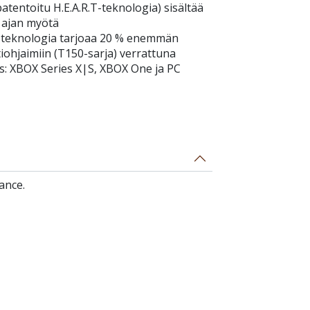
tentoitu H.E.A.R.T-teknologia) sisältää
e ajan myötä
teknologia tarjoaa 20 % enemmän
ohjaimiin (T150-sarja) verrattuna
us: XBOX Series X|S, XBOX One ja PC
ance.