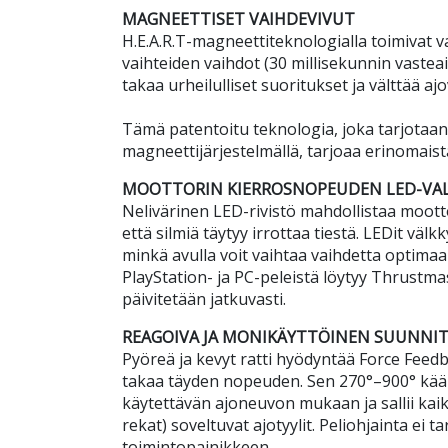
MAGNEETTISET VAIHDEVIVUT
H.E.A.R.T-magneettiteknologialla toimivat v
vaihteiden vaihdot (30 millisekunnin vasteaik
takaa urheilulliset suoritukset ja välttää ajo
Tämä patentoitu teknologia, joka tarjotaan 
magneettijärjestelmällä, tarjoaa erinomaista
MOOTTORIN KIERROSNOPEUDEN LED-VA
Nelivärinen LED-rivistö mahdollistaa moot
että silmiä täytyy irrottaa tiestä. LEDit väl
minkä avulla voit vaihtaa vaihdetta optimaal
PlayStation- ja PC-peleistä löytyy Thrustmas
päivitetään jatkuvasti.
REAGOIVA JA MONIKÄYTTÖINEN SUUNNI
Pyöreä ja kevyt ratti hyödyntää Force Feedb
takaa täyden nopeuden. Sen 270°–900° kään
käytettävän ajoneuvon mukaan ja sallii kaikk
rekat) soveltuvat ajotyylit. Peliohjainta ei ta
toimintopainikkeen.