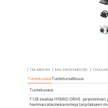
TM-4460184
EAN
3362934402785
TAKUUAIK
Tuotekuvaus
Tuoteturvallisuus
Tuotekuvaus
T128 sisältää HYBRID DRIVE -järjestelmän, j
hammasratasmekanismeja tarjotakseen mu