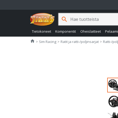
search
Tietokoneet
Komponentit
Oheislaitteet
Pelaam
Jimms.fi
home
Sim Racing
Ratit ja ratti-/poljinsarjat
Ratti-/pol