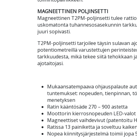
MAGNEETTINEN POLJINSETTI
Magneettinen T2PM-poljinsetti tulee ratti
uskomatonta tuhannesosasekunnin tarkkuutta
juuri sopivasti.
T2PM-poljinsetti tarjoilee täysin sulavan 
potentiometreillä varustettujen perinteist
tarkkuudesta, mikä tekee siitä tehokkaan ja
ajotaitojasi.
Mukaansatempaava ohjauspalaute autta
tuntemukset: nopeuden, tienpinnan, tö
menetyksen
Ratin kääntösäde 270 – 900 astetta
Moottorin kierrosnopeuden LED-valot o
Magneettiset vaihdevivut (patentoitu H
Ratissa 13 painiketta ja soveltuu kaiken
Nopea kiinnitysjärjestelmä toimii jopa 5