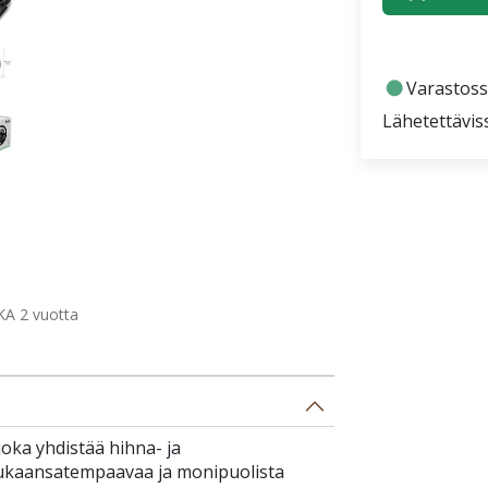
fiber_manual_record
Varastoss
Lähetettävis
A 2 vuotta
oka yhdistää hihna- ja
kaansatempaavaa ja monipuolista