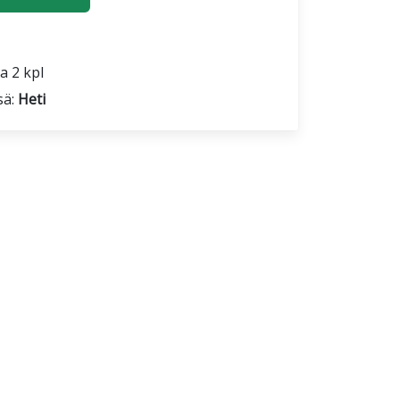
a 2 kpl
sä:
Heti