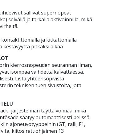
aihdevivut sallivat supernopeat
a) selvällä ja tarkalla aktivoinnilla, mikä
virheitä.
kontaktittomalla ja kitkattomalla
 kestävyyttä pitkäksi aikaa.
LOT
torin kierrosnopeuden seurannan ilman,
kkyvät isompaa vaihdetta kaivattaessa,
isesti. Lista yhteensopivista
terin teknisen tuen sivustolta, jota
TTELU
ack -järjestelmän täyttä voimaa, mikä
tösäde säätyy automaattisesti pelissä
iin ajoneuvotyyppeihin (GT, ralli, F1,
rvita, kiitos rattiohjaimen 13