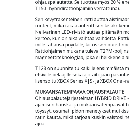
ohjauspalautetta. Se tuottaa myös 20 % e
T150 -hybridirattiohjaimiin verrattuna).
Sen kevytrakenteinen ratti auttaa aistimaa
tunteet, mikä takaa autenttisen kisakokemu
Nelivärinen LED-rivistö auttaa pitämään mo
kertoo, kun on aika vaihtaa vaihdetta. Ratt
mille tahansa pöydälle, kiitos sen puristinp
Rattiohjaimen mukana tuleva T2PM-poljinset
magneettiteknologiaa, joka ei heikkene aja
T128 on suunniteltu kaikille ensimmäistä 
etsiville pelaajille sekä ajotaitojaan parantavi
lisensoitu XBOX Series X|S- ja XBOX One -ra
MUKAANSATEMPAAVA OHJAUSPALAUTE
Ohjauspalautejärjestelmän HYBRID DRIVE -tek
ajamisen hauskat ja mukaansatempaavat tu
töyssyt, osumat, pidon menetykset mutkissa 
ratin kautta, mikä tarjoaa kuskin vaistosi
ajoa.