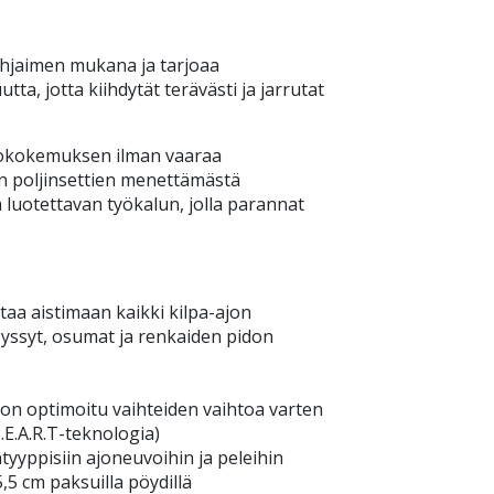
ohjaimen mukana ja tarjoaa
, jotta kiihdytät terävästi ja jarrutat
ajokokemuksen ilman vaaraa
en poljinsettien menettämästä
 luotettavan työkalun, jolla parannat
a aistimaan kaikki kilpa-ajon
yssyt, osumat ja renkaiden pidon
n optimoitu vaihteiden vaihtoa varten
.E.A.R.T-teknologia)
tyyppisiin ajoneuvoihin ja peleihin
,5 cm paksuilla pöydillä