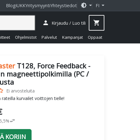
brightness_medium
Blogi
UKK
Yritysmyynti
Yhteystiedot
FI
person
shopping_cart
Kirjaudu / Luo tili
otteet
Ohjelmistot
Palvelut
Kampanjat
Oppaat
ster
T128, Force Feedback -
in magneettipolkimilla (PC /
usta
_border
Ei arvosteluita
ateilla kurvailet voittojen tielle!
€
swap_horiz
25,5%
Ä KORIIN