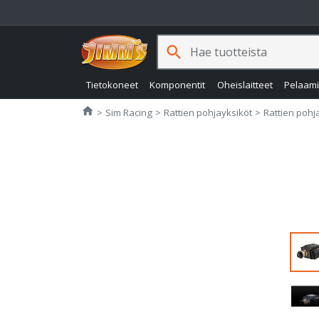
search
Tietokoneet
Komponentit
Oheislaitteet
Pelaam
Jimms.fi
home
Sim Racing
Rattien pohjayksiköt
Rattien pohj