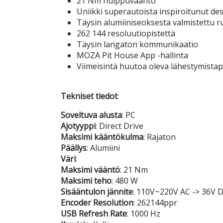
21 Nm huippuvääntö
Uniikki superautoista inspiroitunut de
Täysin alumiiniseoksesta valmistettu 
262 144 resoluutiopistettä
Täysin langaton kommunikaatio
MOZA Pit House App -hallinta
Viimeisintä huutoa oleva lähestymista
Tekniset tiedot
:
Soveltuva alusta
: PC
Ajotyyppi
: Direct Drive
Maksimi kääntökulma
: Rajaton
Päällys
: Alumiini
Väri
:
Maksimi vääntö
: 21 Nm
Maksimi teho
: 480 W
Sisääntulon jännite
: 110V~220V AC -> 36V 
Encoder Resolution
: 262144ppr
USB Refresh Rate
: 1000 Hz