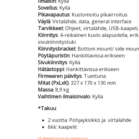
Ilmaisin
: Kyllä
Sovellus
: Kyllä
Pikavapautus
: Kustomoitu pikairroitus
Väylä
: Virtalähde, data, general interface
Tarvikkeet
: Ohjeet, virtalähde, USB-kaapeli,
Kiinnitys
: 4-reikäinen kuvio alapuolella, er
sivukiinnitystuki
Kiinnitysbracket
: Bottom mount/ side moun
Pöytäpuristin
: Hankittavissa erikseen
Sivukiinnitys
: Kyllä
Hätästoppi
: Hankittavissa erikseen
Firmwaren päivitys
: Tuettuna
Mitat (PxLxK)
: 327 x 170 x 130 mm
Massa
: 8,9 kg
Vaihtimen ilmaisinvalo
: Kyllä
*Takuu
:
2 vuotta: Pohjayksikkö ja virtalähde
6kk: kaapelit
Valmistajan tuotesivu