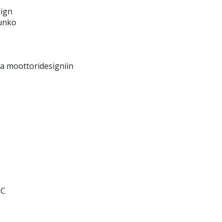
sign
runko
pa moottoridesigniin
DC