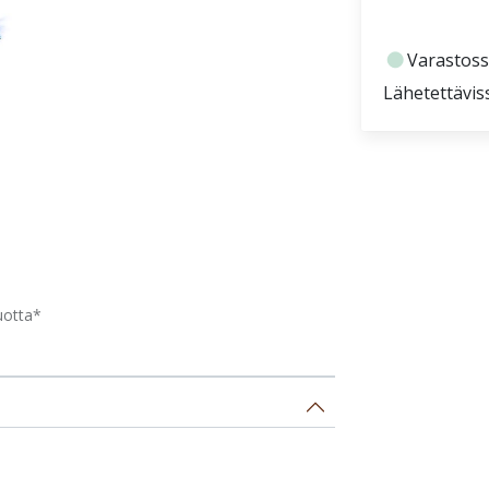
fiber_manual_record
Varastoss
Lähetettävis
uotta*