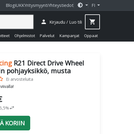
brightness_medium
Blogi
UKK
Yritysmyynti
Yhteystiedot
FI
person
shopping_cart
Kirjaudu / Luo tili
otteet
Ohjelmistot
Palvelut
Kampanjat
Oppaat
cing
R21 Direct Drive Wheel
in pohjayksikkö, musta
_border
Ei arvosteluita
iivalla!
€
swap_horiz
25,5%
Ä KORIIN