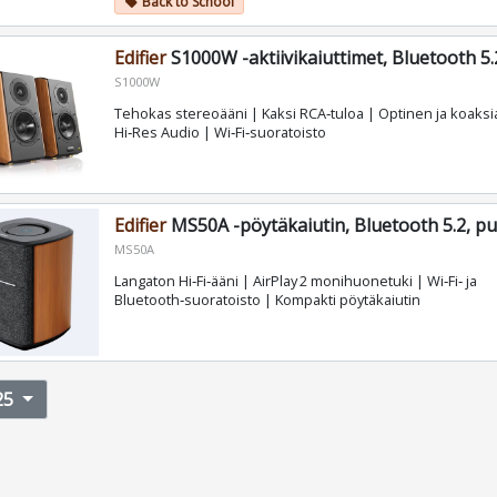
Back to School
local_offer
Edifier
S1000W -aktiivikaiuttimet, Bluetooth 5
S1000W
Tehokas stereoääni | Kaksi RCA‑tuloa | Optinen ja koaksia
Hi‑Res Audio | Wi‑Fi‑suoratoisto
Edifier
MS50A -pöytäkaiutin, Bluetooth 5.2, p
MS50A
Langaton Hi‑Fi‑ääni | AirPlay 2 monihuonetuki | Wi‑Fi‑ ja
Bluetooth‑suoratoisto | Kompakti pöytäkaiutin
25