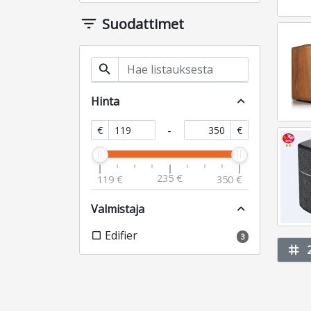
filter_list
Suodattimet
search
Hinta
expand_less
-
€
€
235 €
119 €
350 €
Valmistaja
expand_less
Edifier
check_box_outline_blank
3
tag