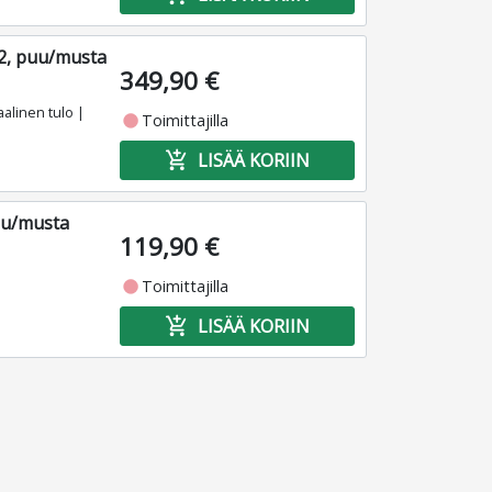
.2, puu/musta
349,90 €
alinen tulo |
fiber_manual_record
Toimittajilla
add_shopping_cart
LISÄÄ KORIIN
uu/musta
119,90 €
fiber_manual_record
Toimittajilla
add_shopping_cart
LISÄÄ KORIIN