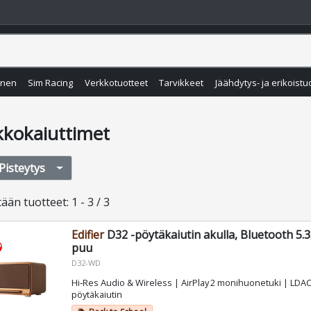
inen
Sim Racing
Verkkotuotteet
Tarvikkeet
Jäähdytys- ja erikoistu
kkokaiuttimet
Pisteytys
tään
tuotteet
:
1 - 3 / 3
Edifier
D32 -pöytäkaiutin akulla, Bluetooth 5.3,
puu
D32-WD
Hi‑Res Audio & Wireless | AirPlay 2 monihuonetuki | LDAC‑
pöytäkaiutin