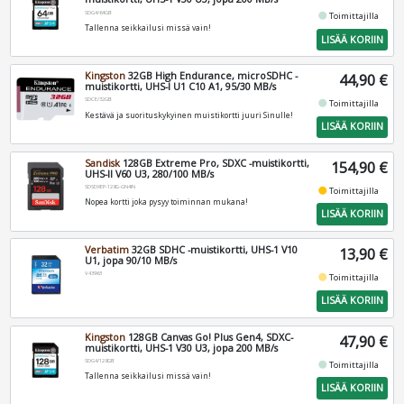
SDG4/64GB
fiber_manual_record
Toimittajilla
Tallenna seikkailusi missä vain!
LISÄÄ KORIIN
Kingston
32GB High Endurance, microSDHC -
44,90 €
muistikortti, UHS-I U1 C10 A1, 95/30 MB/s
SDCE/32GB
fiber_manual_record
Toimittajilla
Kestävä ja suorituskykyinen muistikortti juuri Sinulle!
LISÄÄ KORIIN
Sandisk
128GB Extreme Pro, SDXC -muistikortti,
154,90 €
UHS-II V60 U3, 280/100 MB/s
SDSDXEP-128G-GN4IN
fiber_manual_record
Toimittajilla
Nopea kortti joka pysyy toiminnan mukana!
LISÄÄ KORIIN
Verbatim
32GB SDHC -muistikortti, UHS-1 V10
13,90 €
U1, jopa 90/10 MB/s
V43963
fiber_manual_record
Toimittajilla
LISÄÄ KORIIN
Kingston
128GB Canvas Go! Plus Gen4, SDXC-
47,90 €
muistikortti, UHS-1 V30 U3, jopa 200 MB/s
SDG4/128GB
fiber_manual_record
Toimittajilla
Tallenna seikkailusi missä vain!
LISÄÄ KORIIN