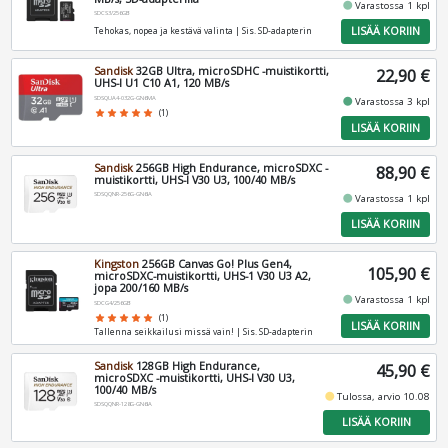
fiber_manual_record
Varastossa 1 kpl
SDCS3/256GB
LISÄÄ KORIIN
Tehokas, nopea ja kestävä valinta | Sis. SD-adapterin
Sandisk
32GB Ultra, microSDHC -muistikortti,
22,90 €
UHS-I U1 C10 A1, 120 MB/s
SDSQUA4-032G-GN6MA
fiber_manual_record
Varastossa 3 kpl
star
star
star
star
star
(1)
LISÄÄ KORIIN
Sandisk
256GB High Endurance, microSDXC -
88,90 €
muistikortti, UHS-I V30 U3, 100/40 MB/s
SDSQQNR-256G-GN6IA
fiber_manual_record
Varastossa 1 kpl
LISÄÄ KORIIN
Kingston
256GB Canvas Go! Plus Gen4,
105,90 €
microSDXC-muistikortti, UHS-1 V30 U3 A2,
jopa 200/160 MB/s
fiber_manual_record
Varastossa 1 kpl
SDCG4/256GB
star
star
star
star
star
(1)
LISÄÄ KORIIN
Tallenna seikkailusi missä vain! | Sis. SD-adapterin
Sandisk
128GB High Endurance,
45,90 €
microSDXC -muistikortti, UHS-I V30 U3,
100/40 MB/s
fiber_manual_record
Tulossa, arvio 10.08
SDSQQNR-128G-GN6IA
LISÄÄ KORIIN