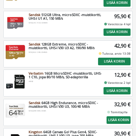
LISÄÄ KORIIN
Sandisk
512GB Ultra, microSDXC -muistikortti,
95,90 €
UHS-I U1 A1, 150 MB/s
SDSQUAC-512G-GN6MA
fiber_manual_record
Varastossa 4 kpl
LISÄÄ KORIIN
Sandisk
128GB Extreme, microSDXC -
42,90 €
muistikortti, UHS-I V30 U3 A2, 190/90 MB/s
SDSQXAA-128G-GN6MA
fiber_manual_record
Tulossa, arvio 13.08
LISÄÄ KORIIN
Verbatim
16GB MicroSDHC -muistikortti, UHS-
12,90 €
1 C10, jopa 80/10 MB/s, SD-adapterilla
44082
fiber_manual_record
Varastossa 2 kpl
LISÄÄ KORIIN
Sandisk
64GB High Endurance, microSDXC -
32,90 €
muistikortti, UHS-I V30 U3, 100/40 MB/s
SDSQQNR-064G-GN6IA
fiber_manual_record
Toimittajilla
LISÄÄ KORIIN
Kingston
64GB Canvas Go! Plus Gen4, SDXC-
30,90 €
muistikortti, UHS-1 V30 U3, jopa 200 MB/s