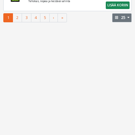
Tehokas, nopea ja kestävä valinta
LISÄÄ KORIIN
1
2
3
4
5
›
»
tag
25