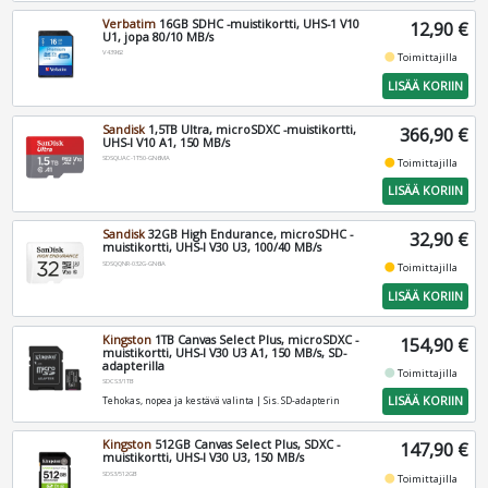
Verbatim
16GB SDHC -muistikortti, UHS-1 V10
12,90 €
U1, jopa 80/10 MB/s
V43962
fiber_manual_record
Toimittajilla
LISÄÄ KORIIN
Sandisk
1,5TB Ultra, microSDXC -muistikortti,
366,90 €
UHS-I V10 A1, 150 MB/s
SDSQUAC-1T50-GN6MA
fiber_manual_record
Toimittajilla
LISÄÄ KORIIN
Sandisk
32GB High Endurance, microSDHC -
32,90 €
muistikortti, UHS-I V30 U3, 100/40 MB/s
SDSQQNR-032G-GN6IA
fiber_manual_record
Toimittajilla
LISÄÄ KORIIN
Kingston
1TB Canvas Select Plus, microSDXC -
154,90 €
muistikortti, UHS-I V30 U3 A1, 150 MB/s, SD-
adapterilla
fiber_manual_record
Toimittajilla
SDCS3/1TB
LISÄÄ KORIIN
Tehokas, nopea ja kestävä valinta | Sis. SD-adapterin
Kingston
512GB Canvas Select Plus, SDXC -
147,90 €
muistikortti, UHS-I V30 U3, 150 MB/s
SDS3/512GB
fiber_manual_record
Toimittajilla