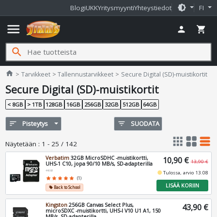
brightness_medium
Blogi
UKK
Yritysmyynti
Yhteystiedot
FI
menu
person
shopping_cart
search
Jimms.fi
home
Tarvikkeet
Tallennustarvikkeet
Secure Digital (SD)-muistikortit
Secure Digital (SD)-muistikortit
< 8GB
> 1TB
128GB
16GB
256GB
32GB
512GB
64GB
sort
Pisteytys
filter_list
SUODATA
apps
grid_view
table_rows
Näytetään
:
1 - 25 / 142
Verbatim
32GB MicroSDHC -muistikortti,
10,90 €
13,90 €
UHS-1 C10, jopa 90/10 MB/s, SD-adapterilla
44083
fiber_manual_record
Tulossa, arvio 13.08
star
star
star
star
star
(1)
LISÄÄ KORIIN
Back to School
local_offer
Kingston
256GB Canvas Select Plus,
43,90 €
microSDXC -muistikortti, UHS-I V10 U1 A1, 150
MB/s, SD-adapterilla