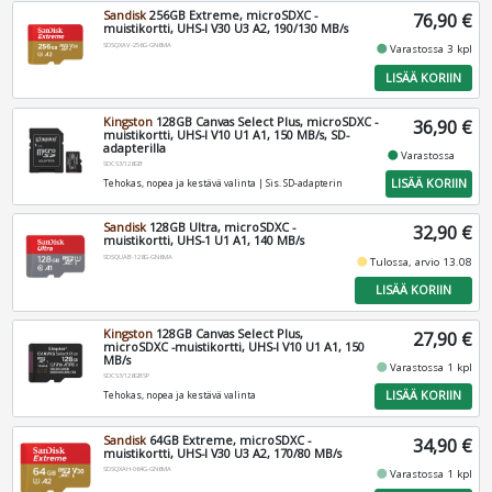
Sandisk
256GB Extreme, microSDXC -
76,90 €
muistikortti, UHS-I V30 U3 A2, 190/130 MB/s
SDSQXAV-256G-GN6MA
fiber_manual_record
Varastossa 3 kpl
LISÄÄ KORIIN
Kingston
128GB Canvas Select Plus, microSDXC -
36,90 €
muistikortti, UHS-I V10 U1 A1, 150 MB/s, SD-
adapterilla
fiber_manual_record
Varastossa
SDCS3/128GB
LISÄÄ KORIIN
Tehokas, nopea ja kestävä valinta | Sis. SD-adapterin
Sandisk
128GB Ultra, microSDXC -
32,90 €
muistikortti, UHS-1 U1 A1, 140 MB/s
SDSQUAB-128G-GN6MA
fiber_manual_record
Tulossa, arvio 13.08
LISÄÄ KORIIN
Kingston
128GB Canvas Select Plus,
27,90 €
microSDXC -muistikortti, UHS-I V10 U1 A1, 150
MB/s
fiber_manual_record
Varastossa 1 kpl
SDCS3/128GBSP
LISÄÄ KORIIN
Tehokas, nopea ja kestävä valinta
Sandisk
64GB Extreme, microSDXC -
34,90 €
muistikortti, UHS-I V30 U3 A2, 170/80 MB/s
SDSQXAH-064G-GN6MA
fiber_manual_record
Varastossa 1 kpl