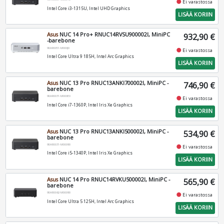
fiber_manual_record
Ei varastossa
Intel Core i3-1315U, Intel UHD Graphics
LISÄÄ KORIIN
Asus
NUC 14 Pro+ RNUC14RVSU900002I, MiniPC
932,90 €
-barebone
90AR0051-M000J0
fiber_manual_record
Ei varastossa
Intel Core Ultra 9 185H, Intel Arc Graphics
LISÄÄ KORIIN
Asus
NUC 13 Pro RNUC13ANKI700002I, MiniPC -
746,90 €
barebone
90AR0031-M000E0
fiber_manual_record
Ei varastossa
Intel Core i7-1360P, Intel Iris Xe Graphics
LISÄÄ KORIIN
Asus
NUC 13 Pro RNUC13ANKI500002I, MiniPC -
534,90 €
barebone
90AR0031-M00090
fiber_manual_record
Ei varastossa
Intel Core i5-1340P, Intel Iris Xe Graphics
LISÄÄ KORIIN
Asus
NUC 14 Pro RNUC14RVKU500002I, MiniPC -
565,90 €
barebone
90AR0062-M00090
fiber_manual_record
Ei varastossa
Intel Core Ultra 5 125H, Intel Arc Graphics
LISÄÄ KORIIN