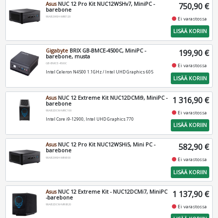
Asus
NUC 12 Pro Kit NUC12WSHv7, MiniPC -
750,90 €
barebone
90AB2WSH-MRE120
fiber_manual_record
Ei varastossa
LISÄÄ KORIIN
Gigabyte
BRIX GB-BMCE-4500C, MiniPC -
199,90 €
barebone, musta
GB-BMCE-4500C
fiber_manual_record
Ei varastossa
Intel Celeron N4500 1.1GHz / Intel UHD Graphics 605
LISÄÄ KORIIN
Asus
NUC 12 Extreme Kit NUC12DCMi9, MiniPC -
1 316,90 €
barebone
90AB2DCM-MRC100
fiber_manual_record
Ei varastossa
Intel Core i9-12900, Intel UHD Graphics 770
LISÄÄ KORIIN
Asus
NUC 12 Pro Kit NUC12WSHi5, Mini PC -
582,90 €
barebone
90AB2WSH-MR6100
fiber_manual_record
Ei varastossa
LISÄÄ KORIIN
Asus
NUC 12 Extreme Kit - NUC12DCMi7, MiniPC
1 137,90 €
-barebone
90AB2DCM-MR8120
fiber_manual_record
Ei varastossa