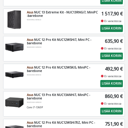
LISÄÄ KORIIN
Asus
NUC 13 Extreme Kit - NUC13RNGi7, MiniPC
1 517,90 €
-barebone
90AB3RNG-MR8120
fiber_manual_record
Ei varastossa
LISÄÄ KORIIN
Asus
NUC 12 Pro Kit NUC12WSHi7, Mini PC -
635,90 €
barebone
90AB2WSH-MR8100
fiber_manual_record
Ei varastossa
LISÄÄ KORIIN
Asus
NUC 12 Pro Kit NUC12WSKi5, MiniPC -
492,90 €
barebone
90AB2WSK-MR6100
fiber_manual_record
Ei varastossa
LISÄÄ KORIIN
Asus
NUC 13 Pro Kit NUC13ANHi7, MiniPC -
860,90 €
barebone
90AB3ANH-MR8120
fiber_manual_record
Ei varastossa
Core i7-1360P
LISÄÄ KORIIN
Asus
NUC 12 Pro Kit NUC12WSHi70Z, Mini PC -
751,90 €
barebone