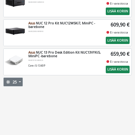
90AB2WSH-MR8C00
fiber_manual_record
Ei varastossa
LISÄÄ KORIIN
Asus
NUC 12 Pro Kit NUC12WSKi7, MiniPC -
609,90 €
barebone
90AB2WSK-MR8100
fiber_manual_record
Ei varastossa
LISÄÄ KORIIN
Asus
NUC 13 Pro Desk Edition Kit NUC13VYKi5,
659,90 €
MiniPC -barebone
90AB3VYK-MR6120
fiber_manual_record
Ei varastossa
Core i5-1340P
LISÄÄ KORIIN
tag
25