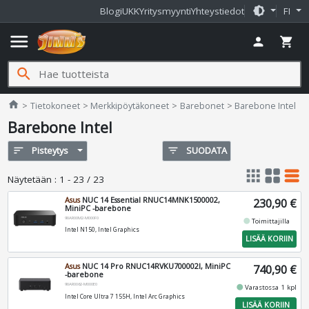
brightness_medium
Blogi
UKK
Yritysmyynti
Yhteystiedot
FI
menu
person
shopping_cart
search
Jimms.fi
home
Tietokoneet
Merkkipöytäkoneet
Barebonet
Barebone Intel
Barebone Intel
sort
Pisteytys
filter_list
SUODATA
apps
grid_view
table_rows
Näytetään
:
1 - 23 / 23
Asus
NUC 14 Essential RNUC14MNK1500002,
230,90 €
MiniPC -barebone
90AR00M2-M000F0
fiber_manual_record
Toimittajilla
Intel N150, Intel Graphics
LISÄÄ KORIIN
Asus
NUC 14 Pro RNUC14RVKU700002I, MiniPC
740,90 €
-barebone
90AR0062-M000E0
fiber_manual_record
Varastossa 1 kpl
Intel Core Ultra 7 155H, Intel Arc Graphics
LISÄÄ KORIIN