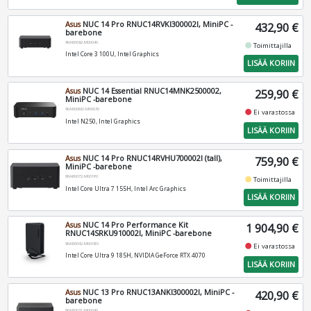
Asus
NUC 14 Pro RNUC14RVKI300002I, MiniPC -
432,90 €
barebone
90AR0062-M00040
fiber_manual_record
Toimittajilla
Intel Core 3 100U, Intel Graphics
LISÄÄ KORIIN
Asus
NUC 14 Essential RNUC14MNK2500002,
259,90 €
MiniPC -barebone
90AR00M2-M00030
fiber_manual_record
Ei varastossa
Intel N250, Intel Graphics
LISÄÄ KORIIN
Asus
NUC 14 Pro RNUC14RVHU700002I (tall),
759,90 €
MiniPC -barebone
90AR0072-M001P0
fiber_manual_record
Toimittajilla
Intel Core Ultra 7 155H, Intel Arc Graphics
LISÄÄ KORIIN
Asus
NUC 14 Pro Performance Kit
1 904,90 €
RNUC14SRKU910002I, MiniPC -barebone
90AR0042-M001B0
fiber_manual_record
Ei varastossa
Intel Core Ultra 9 185H, NVIDIA GeForce RTX 4070
LISÄÄ KORIIN
Asus
NUC 13 Pro RNUC13ANKI300002I, MiniPC -
420,90 €
barebone
90AR0031-M00040