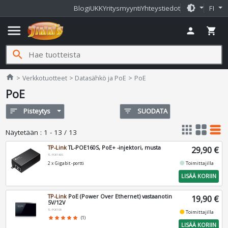
brightness_medium
Blogi
UKK
Yritysmyynti
Yhteystiedot
FI
menu
person
shopping_cart
search
Jimms.fi
home
Verkkotuotteet
Datasähkö ja PoE
PoE
PoE
sort
Pisteytys
filter_list
SUODATA
apps
grid_view
table_rows
Näytetään
:
1 - 13 / 13
TP-Link
TL-POE160S, PoE+ -injektori, musta
29,90 €
TL-POE160S
fiber_manual_record
Toimittajilla
2 x Gigabit -portti
LISÄÄ KORIIN
TP-Link
PoE (Power Over Ethernet) vastaanotin
19,90 €
5V/12V
TL-POE10R
fiber_manual_record
Toimittajilla
star
star
star
star
star
(1)
LISÄÄ KORIIN