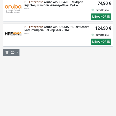
HP Enterprise
Aruba AP-POE-AFGE Midspan
74,90 €
Injector, ulkoinen virransyöttäjä, 15,4 W
R6P68A
fiber_manual_record
Toimittajilla
LISÄÄ KORIIN
HP Enterprise
Aruba AP-POE-ATSR 1-Port Smart
124,90 €
Rate midspan, PoE-injektori, 30W
R6P67A
fiber_manual_record
Toimittajilla
LISÄÄ KORIIN
tag
25