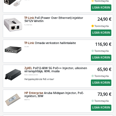
fiber_manual_record
Toimittajilla
LISÄÄ KORIIN
TP-Link
PoE (Power Over Ethernet) injektor
24,90 €
5V/12V lähetin
TL-POE150S
fiber_manual_record
Toimittajilla
LISÄÄ KORIIN
TP-Link
Omada verkoston hallintalaite
116,90 €
OC200
fiber_manual_record
Toimittajilla
LISÄÄ KORIIN
ZyXEL
PoE12-60W 5G PoE++ Injector, ulkoinen
65,90 €
virransyöttäjä, 60W, musta
POE12-60W-EU0101F
fiber_manual_record
Toimittajilla
Helppokäyttöistä PoE-virtaa!
LISÄÄ KORIIN
HP Enterprise
Aruba Midspan Injector, PoE-
73,90 €
injektori, 30W
R9M77A
fiber_manual_record
Toimittajilla
LISÄÄ KORIIN