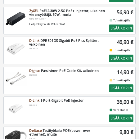
ZyXEL
PoE12-30W 2.5G PoE+ Injector, ulkoinen
56,90 €
virransyöttäjä, 30W, musta
POE12-30W-EU0101F
fiber_manual_record
Toimittajilla
Helppokäyttöistä PoE-virtaa!
LISÄÄ KORIIN
D-Link
DPE-301GS Gigabit PoE Plus Splitter,
46,90 €
valkoinen
DPE-301GS
fiber_manual_record
Toimittajilla
LISÄÄ KORIIN
Digitus
Passiivinen PoE Cable Kit, valkoinen
14,90 €
DN-95001
fiber_manual_record
Toimittajilla
LISÄÄ KORIIN
D-Link
1-Port Gigabit PoE Injector
36,00 €
DPE-101GI
fiber_manual_record
Varastossa
LISÄÄ KORIIN
Deltaco
Testityökalu POE (power over
9,80 €
ethernet), musta
POE-101