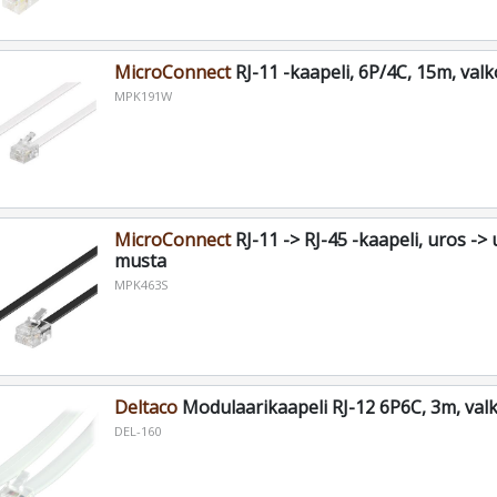
MicroConnect
RJ-11 -kaapeli, 6P/4C, 15m, val
MPK191W
MicroConnect
RJ-11 -> RJ-45 -kaapeli, uros ->
musta
MPK463S
Deltaco
Modulaarikaapeli RJ-12 6P6C, 3m, val
DEL-160