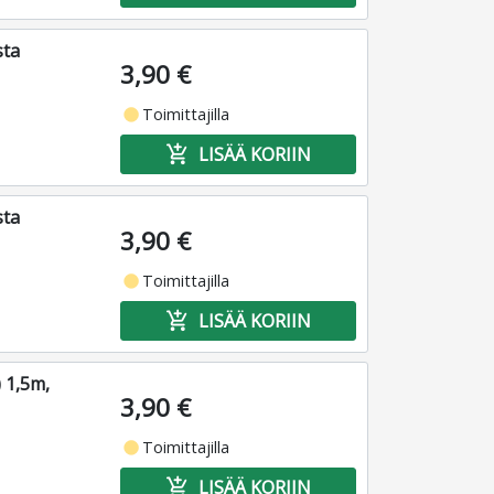
sta
3,90 €
fiber_manual_record
Toimittajilla
add_shopping_cart
LISÄÄ KORIIN
sta
3,90 €
fiber_manual_record
Toimittajilla
add_shopping_cart
LISÄÄ KORIIN
 1,5m,
3,90 €
fiber_manual_record
Toimittajilla
add_shopping_cart
LISÄÄ KORIIN