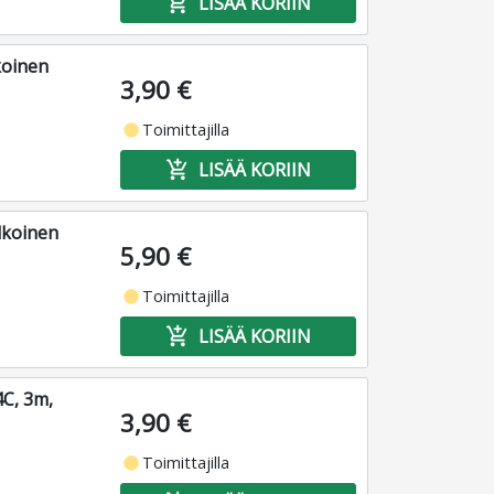
add_shopping_cart
LISÄÄ KORIIN
koinen
3,90 €
fiber_manual_record
Toimittajilla
add_shopping_cart
LISÄÄ KORIIN
lkoinen
5,90 €
fiber_manual_record
Toimittajilla
add_shopping_cart
LISÄÄ KORIIN
4C, 3m,
3,90 €
fiber_manual_record
Toimittajilla