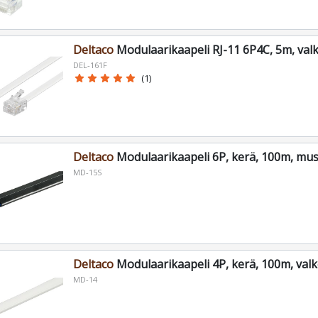
Deltaco
Modulaarikaapeli RJ-11 6P4C, 5m, val
DEL-161F
star
star
star
star
star
(1)
Deltaco
Modulaarikaapeli 6P, kerä, 100m, mus
MD-15S
Deltaco
Modulaarikaapeli 4P, kerä, 100m, val
MD-14