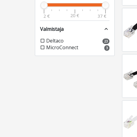
20 €
2 €
37 €
Valmistaja
expand_less
Deltaco
check_box_outline_blank
23
MicroConnect
check_box_outline_blank
3