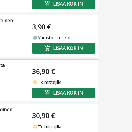
add_shopping_cart
LISÄÄ KORIIN
koinen
3,90 €
fiber_manual_record
Varastossa 1 kpl
add_shopping_cart
LISÄÄ KORIIN
ta
36,90 €
fiber_manual_record
Toimittajilla
add_shopping_cart
LISÄÄ KORIIN
koinen
30,90 €
fiber_manual_record
Toimittajilla