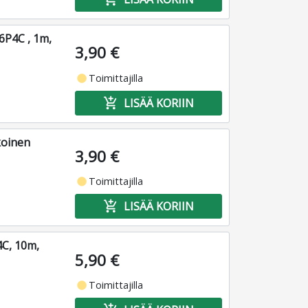
6P4C , 1m,
3,90 €
fiber_manual_record
Toimittajilla
add_shopping_cart
LISÄÄ KORIIN
koinen
3,90 €
fiber_manual_record
Toimittajilla
add_shopping_cart
LISÄÄ KORIIN
4C, 10m,
5,90 €
fiber_manual_record
Toimittajilla