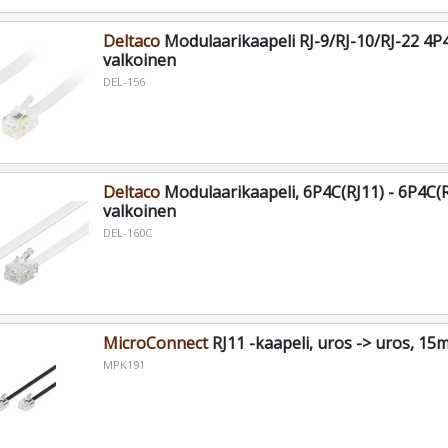
Deltaco
Modulaarikaapeli RJ-9/RJ-10/RJ-22 4P
valkoinen
DEL-156
Deltaco
Modulaarikaapeli, 6P4C(RJ11) - 6P4C(R
valkoinen
DEL-160C
MicroConnect
RJ11 -kaapeli, uros -> uros, 15
MPK191