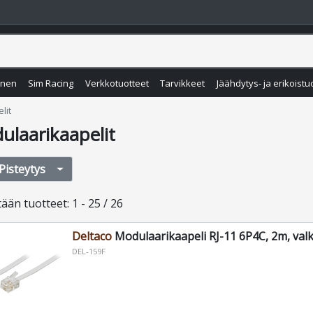
inen
Sim Racing
Verkkotuotteet
Tarvikkeet
Jäähdytys- ja erikoistu
lit
ulaarikaapelit
Pisteytys
tään
tuotteet
:
1 - 25 / 26
Deltaco
Modulaarikaapeli RJ-11 6P4C, 2m, val
DEL-159F