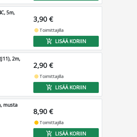
4C, 5m,
3,90 €
fiber_manual_record
Toimittajilla
add_shopping_cart
LISÄÄ KORIIN
J11), 2m,
2,90 €
fiber_manual_record
Toimittajilla
add_shopping_cart
LISÄÄ KORIIN
m, musta
8,90 €
fiber_manual_record
Toimittajilla
add_shopping_cart
LISÄÄ KORIIN