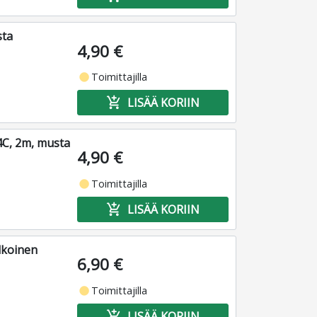
sta
4,90 €
fiber_manual_record
Toimittajilla
add_shopping_cart
LISÄÄ KORIIN
4C, 2m, musta
4,90 €
fiber_manual_record
Toimittajilla
add_shopping_cart
LISÄÄ KORIIN
lkoinen
6,90 €
fiber_manual_record
Toimittajilla
add_shopping_cart
LISÄÄ KORIIN