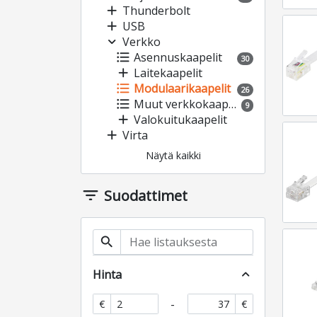
add
Thunderbolt
add
USB
expand_more
Verkko
format_list_bulleted
Asennuskaapelit
30
add
Laitekaapelit
format_list_bulleted
Modulaarikaapelit
26
format_list_bulleted
Muut verkkokaapelit
9
add
Valokuitukaapelit
add
Virta
Näytä kaikki
filter_list
Suodattimet
search
Hinta
expand_less
-
€
€