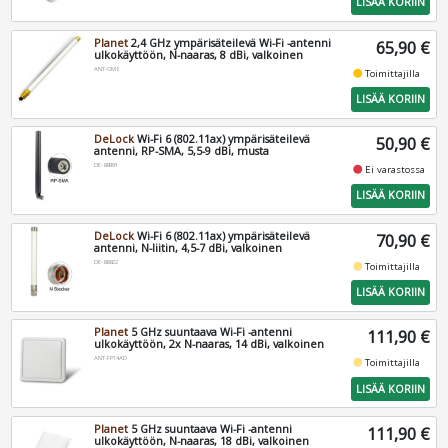
LISÄÄ KORIIN
Planet
2,4 GHz ympärisäteilevä Wi-Fi -antenni
65,90 €
ulkokäyttöön, N-naaras, 8 dBi, valkoinen
ANT-OM8
fiber_manual_record
Toimittajilla
LISÄÄ KORIIN
DeLock
Wi-Fi 6 (802.11ax) ympärisäteilevä
50,90 €
antenni, RP-SMA, 5,5-9 dBi, musta
DE-88991
fiber_manual_record
Ei varastossa
LISÄÄ KORIIN
DeLock
Wi-Fi 6 (802.11ax) ympärisäteilevä
70,90 €
antenni, N-liitin, 4,5-7 dBi, valkoinen
DE-88822
fiber_manual_record
Toimittajilla
LISÄÄ KORIIN
Planet
5 GHz suuntaava Wi-Fi -antenni
111,90 €
ulkokäyttöön, 2x N-naaras, 14 dBi, valkoinen
ANT-FP14AD
fiber_manual_record
Toimittajilla
LISÄÄ KORIIN
Planet
5 GHz suuntaava Wi-Fi -antenni
111,90 €
ulkokäyttöön, N-naaras, 18 dBi, valkoinen