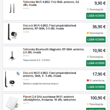
Teltonika
Wi-Fi 4 (802.11n) SMA -antenni, 5,0
9,90 €
dBi, musta
PR1URF51
fiber_manual_record
Toimittajilla
LISÄÄ KORIIN
DeLock
Wi-Fi 6 (802.11ax) ympärisäteilevä
36,90 €
antenni, RP-SMA, 3-5 dBi, musta
DE-88898
fiber_manual_record
Toimittajilla
LISÄÄ KORIIN
Teltonika
Bluetooth Magnetic RP-SMA -antenni,
10,90 €
2,5 dBi, musta
PR1KRT25
fiber_manual_record
Toimittajilla
Taajuusalue 2,4 ~ 2,5 GHz
LISÄÄ KORIIN
DeLock
Wi-Fi 6 (802.11ax) ympärisäteilevä
17,90 €
antenni, SMA, 4 - 5 dBi, musta
DE-89438
fiber_manual_record
Ei varastossa
Delockin tuotteilla homma hoituu!
LISÄÄ KORIIN
Planet
2,4 GHz suuntaava Wi-Fi -antenni
100,90 €
ulkokäyttöön, N-naaras, 18 dBi, valkoinen
ANT-FP18
fiber_manual_record
Toimittajilla