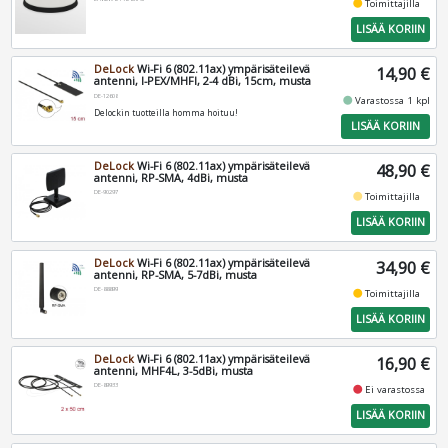
fiber_manual_record
Toimittajilla
LISÄÄ KORIIN
DeLock
Wi-Fi 6 (802.11ax) ympärisäteilevä
14,90 €
antenni, I-PEX/MHFI, 2-4 dBi, 15cm, musta
DE-12608
fiber_manual_record
Varastossa 1 kpl
Delockin tuotteilla homma hoituu!
LISÄÄ KORIIN
DeLock
Wi-Fi 6 (802.11ax) ympärisäteilevä
48,90 €
antenni, RP-SMA, 4dBi, musta
DE-90297
fiber_manual_record
Toimittajilla
LISÄÄ KORIIN
DeLock
Wi-Fi 6 (802.11ax) ympärisäteilevä
34,90 €
antenni, RP-SMA, 5-7dBi, musta
DE-88899
fiber_manual_record
Toimittajilla
LISÄÄ KORIIN
DeLock
Wi-Fi 6 (802.11ax) ympärisäteilevä
16,90 €
antenni, MHF4L, 3-5dBi, musta
DE-89933
fiber_manual_record
Ei varastossa
LISÄÄ KORIIN