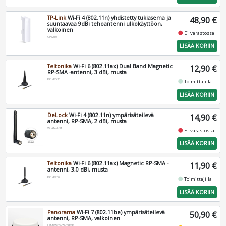
TP-Link
Wi-Fi 4 (802.11n) yhdistetty tukiasema ja
48,90 €
suuntaavaa 9dBi tehoantenni ulkokäyttöön,
valkoinen
fiber_manual_record
Ei varastossa
CPE210
LISÄÄ KORIIN
Teltonika
Wi-Fi 6 (802.11ax) Dual Band Magnetic
12,90 €
RP-SMA -antenni, 3 dBi, musta
PR1KRD30
fiber_manual_record
Toimittajilla
LISÄÄ KORIIN
DeLock
Wi-Fi 4 (802.11n) ympärisäteilevä
14,90 €
antenni, RP-SMA, 2 dBi, musta
WLAN-ANT
fiber_manual_record
Ei varastossa
LISÄÄ KORIIN
Teltonika
Wi-Fi 6 (802.11ax) Magnetic RP-SMA -
11,90 €
antenni, 3,0 dBi, musta
PR1KRF30
fiber_manual_record
Toimittajilla
LISÄÄ KORIIN
Panorama
Wi-Fi 7 (802.11be) ympärisäteilevä
50,90 €
antenni, RP-SMA, valkoinen
LPM2W-24-72-2RPSP