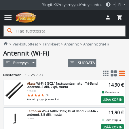
brightness_medium
Blogi
UKK
Yritysmyynti
Yhteystiedot
FI
menu
person
shopping_cart
search
Jimms.fi
home
Verkkotuotteet
Tarvikkeet
Antennit
Antennit (Wi-Fi)
Antennit (Wi-Fi)
sort
Pisteytys
filter_list
SUODATA
apps
grid_view
table_rows
Näytetään
:
1 - 25 / 27
Akasa
Wi-Fi 6 (802.11ax) suuntaamaton Tri-Band
14,90 €
-antenni, 2 dBi, 2kpl, musta
A-ATN01-BK
fiber_manual_record
Varastossa
star
star
star
star
star_half
(3)
LISÄÄ KORIIN
Akasat pystyyn ja menoksi!
Teltonika
Wi-Fi 6 (802.11ax) Dual Band RP-SMA -
11,90 €
antenni, 3,5 dBi, musta
PR14RD35
fiber_manual_record
Toimittajilla
LISÄÄ KORIIN