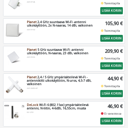
ANT-FP18A
fiber_manual_record
Toimittajilla
LISÄÄ KORIIN
Planet
2,4 GHz suuntaava Wi-Fi -antenni
105,90 €
ulkokäyttöön, 2x N-naaras, 14 dBi, valkoinen
ANT-FP14D
fiber_manual_record
Toimittajilla
LISÄÄ KORIIN
Planet
5 GHz suuntaava Wi-Fi -antenni
209,90 €
ulkokäyttöön, N-naaras, 23 dBi, valkoinen
ANT-FP23A
fiber_manual_record
Toimittajilla
LISÄÄ KORIIN
Planet
2,4 / 5 GHz ympärisäteilevä Wi-Fi -
44,90 €
antennikitti ulkokäyttöön, N-uros, 4,5-7 dBi,
valkoinen
fiber_manual_record
Toimittajilla
ANT-OM5D-KIT
LISÄÄ KORIIN
DeLock
Wi-Fi 6 (802.11ax) ympärisäteilevä
46,90 €
antenni, N-liitin, 4-6dBi, 16,55cm, musta
DE-12701
fiber_manual_record
Ei varastossa
LISÄÄ KORIIN