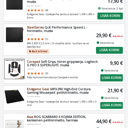
17,90 €
musta
EGG-MPC-450-BLK
fiber_manual_record
Varastossa 2 kpl
star
star
star
star
star_half
(4)
Endgame Gear -tuoteperhe senkun kasvaa! | 450 x 400 x
LISÄÄ KORIIN
3mm
SteelSeries
QcK Performance Speed L -
hiirimatto, musta
29,90 €
SS-63430
44,90 €
star
star
star
star
star
(1)
fiber_manual_record
Varastossa
490 X 420 X 3,5 mm | Ei matolla väliä - kunhan se on
SteelSeries!
LISÄÄ KORIIN
Back to School
local_offer
Corepad
Soft Grips, hiiren grippisarja, Logitech
9,90 €
G PRO X SUPERLIGHT, musta
CG70100
fiber_manual_record
Varastossa
star
star
star
star
star_half
(3)
LISÄÄ KORIIN
Pidä hommat hanskassa Corepadin avulla!
Endgame Gear
MPX-390 High-End Cordura
21,90 €
Gaming Mousepad -pelihiirimatto, musta
EGG-MPX-390-BLK
fiber_manual_record
Varastossa
Endgame Gear -tuoteperhe senkun kasvaa! | 390 x 390 x 3
LISÄÄ KORIIN
mm
Asus
ROG SCABBARD II KOJIMA EDITION,
kankainen pelihiirimatto, harmaa
44,90 €
54,90 €
90MP04N0-BPUA00