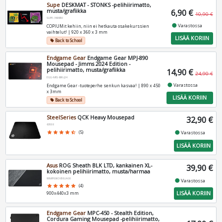
Supe
DESKMAT - STONKS -pelihiirimatto,
musta/grafiikka
6,90 €
10,90 €
SUPE-369850
fiber_manual_record
Varastossa
COPIUMit kehiin, niin ei hetkauta osakekurssien
vaihtelut! | 920 x 360 x 3 mm
LISÄÄ KORIIN
Back to School
local_offer
Endgame Gear
Endgame Gear MPJ-890
Mousepad - Jimms 2024 Edition -
pelihiirimatto, musta/grafiikka
14,90 €
24,90 €
EGG-MPJ-890-J24
fiber_manual_record
Varastossa
Endgame Gear -tuoteperhe senkun kasvaa! | 890 x 450
x 3mm
LISÄÄ KORIIN
Back to School
local_offer
SteelSeries
QCK Heavy Mousepad
32,90 €
63008
fiber_manual_record
star
star
star
star
star_half
(5)
Varastossa
LISÄÄ KORIIN
Asus
ROG Sheath BLK LTD, kankainen XL-
39,90 €
kokoinen pelihiirimatto, musta/harmaa
90MP00K3-B0UA00
fiber_manual_record
Varastossa
star
star
star
star
star
(4)
LISÄÄ KORIIN
900x440x3 mm
Endgame Gear
MPC-450 - Stealth Edition,
Cordura Gaming Mousepad -pelihiirimatto,