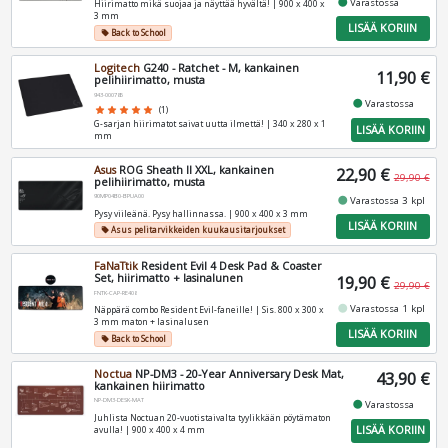
fiber_manual_record
Varastossa
Hiirimatto mikä suojaa ja näyttää hyvältä! | 900 x 400 x
3 mm
LISÄÄ KORIIN
Back to School
local_offer
Logitech
G240 - Ratchet - M, kankainen
11,90 €
pelihiirimatto, musta
943-000785
fiber_manual_record
Varastossa
star
star
star
star
star
(1)
G-sarjan hiirimatot saivat uutta ilmettä! | 340 x 280 x 1
LISÄÄ KORIIN
mm
Asus
ROG Sheath II XXL, kankainen
22,90 €
29,90 €
pelihiirimatto, musta
90MP04B0-BPUA00
fiber_manual_record
Varastossa 3 kpl
Pysy viileänä. Pysy hallinnassa. | 900 x 400 x 3 mm
LISÄÄ KORIIN
Asus pelitarvikkeiden kuukausitarjoukset
local_offer
FaNaTtik
Resident Evil 4 Desk Pad & Coaster
Set, hiirimatto + lasinalunen
19,90 €
29,90 €
FNTK-CAP-RE408
fiber_manual_record
Varastossa 1 kpl
Näppärä combo Resident Evil-faneille! | Sis. 800 x 300 x
3 mm maton + lasinalusen
LISÄÄ KORIIN
Back to School
local_offer
Noctua
NP-DM3 - 20-Year Anniversary Desk Mat,
43,90 €
kankainen hiirimatto
NP-DM3-DESK-MAT
fiber_manual_record
Varastossa
Juhlista Noctuan 20-vuotistaivalta tyylikkään pöytämaton
LISÄÄ KORIIN
avulla! | 900 x 400 x 4 mm