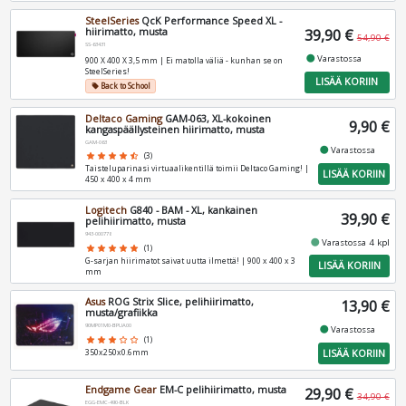
SteelSeries
QcK Performance Speed XL -
hiirimatto, musta
39,90 €
54,90 €
SS-63431
fiber_manual_record
Varastossa
900 X 400 X 3,5 mm | Ei matolla väliä - kunhan se on
SteelSeries!
LISÄÄ KORIIN
Back to School
local_offer
Deltaco Gaming
GAM-063, XL-kokoinen
9,90 €
kangaspäällysteinen hiirimatto, musta
GAM-063
fiber_manual_record
Varastossa
star
star
star
star
star_half
(3)
Taisteluparinasi virtuaalikentillä toimii Deltaco Gaming! |
LISÄÄ KORIIN
450 x 400 x 4 mm
Logitech
G840 - BAM - XL, kankainen
39,90 €
pelihiirimatto, musta
943-000778
fiber_manual_record
Varastossa 4 kpl
star
star
star
star
star
(1)
G-sarjan hiirimatot saivat uutta ilmettä! | 900 x 400 x 3
LISÄÄ KORIIN
mm
Asus
ROG Strix Slice, pelihiirimatto,
13,90 €
musta/grafiikka
90MP01M0-BPUA00
fiber_manual_record
Varastossa
star
star
star
star_border
star_border
(1)
LISÄÄ KORIIN
350x250x0.6mm
Endgame Gear
EM-C pelihiirimatto, musta
29,90 €
34,90 €
EGG-EMC-490-BLK