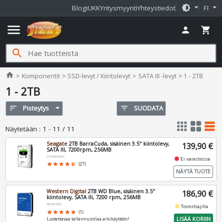
brightness_medium
Blogi
UKK
Yritysmyynti
Yhteystiedot
FI
menu
person
shopping_cart
search
Jimms.fi
home
Komponentit
SSD-levyt / Kiintolevyt
SATA III -levyt
1 - 2TB
1 - 2TB
sort
Pisteytys
filter_list
SUODATA
apps
grid_view
table_rows
Näytetään
:
1 - 11 / 11
Seagate
2TB BarraCuda, sisäinen 3.5" kiintolevy,
139,90 €
SATA III, 7200rpm, 256MB
ST2000DM008
fiber_manual_record
Ei varastossa
star
star
star
star
star_half
(27)
NÄYTÄ TUOTE
Western Digital
2TB WD Blue, sisäinen 3.5"
186,90 €
kiintolevy, SATA III, 7200 rpm, 256MB
WD20EZBX
fiber_manual_record
Toimittajilla
star
star
star
star
star
(1)
LISÄÄ KORIIN
Luotettavaa tallennustilaa arkikäyttöön!