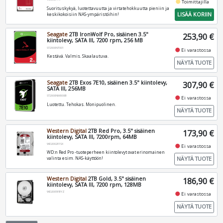
fiber_manual_record
Toimittajilla
Suorituskykyä, luotettavuutta ja virtatehokkuutta pieniin ja
LISÄÄ KORIIN
keskikokoisiin NAS-ympäristöihin!
Seagate
2TB IronWolf Pro, sisäinen 3.5"
253,90 €
kiintolevy, SATA III, 7200 rpm, 256 MB
ST2000NT001
fiber_manual_record
Ei varastossa
Kestävä. Valmis. Skaalautuva.
NÄYTÄ TUOTE
Seagate
2TB Exos 7E10, sisäinen 3.5" kiintolevy,
307,90 €
SATA III, 256MB
ST2000NM000B
fiber_manual_record
Ei varastossa
Luotettu. Tehokas. Monipuolinen.
NÄYTÄ TUOTE
Western Digital
2TB Red Pro, 3.5" sisäinen
173,90 €
kiintolevy, SATA III, 7200rpm, 64MB
WD2002FFSX
fiber_manual_record
Ei varastossa
WD:n Red Pro -tuoteperheen kiintolevyt ovat erinomainen
NÄYTÄ TUOTE
valinta esim. NAS-käyttöön!
Western Digital
2TB Gold, 3.5" sisäinen
186,90 €
kiintolevy, SATA III, 7200 rpm, 128MB
WD2005FBYZ
fiber_manual_record
Ei varastossa
NÄYTÄ TUOTE