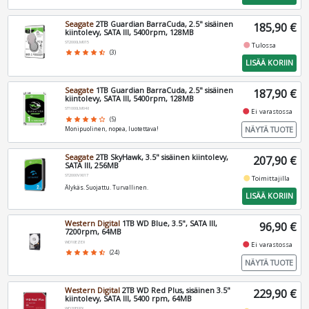
Seagate
2TB Guardian BarraCuda, 2.5" sisäinen
185,90 €
kiintolevy, SATA III, 5400rpm, 128MB
ST2000LM015
fiber_manual_record
Tulossa
star
star
star
star
star_half
(3)
LISÄÄ KORIIN
Seagate
1TB Guardian BarraCuda, 2.5" sisäinen
187,90 €
kiintolevy, SATA III, 5400rpm, 128MB
ST1000LM048
fiber_manual_record
Ei varastossa
star
star
star
star
star_border
(5)
NÄYTÄ TUOTE
Monipuolinen, nopea, luotettava!
Seagate
2TB SkyHawk, 3.5" sisäinen kiintolevy,
207,90 €
SATA III, 256MB
ST2000VX017
fiber_manual_record
Toimittajilla
Älykäs. Suojattu. Turvallinen.
LISÄÄ KORIIN
Western Digital
1TB WD Blue, 3.5", SATA III,
96,90 €
7200rpm, 64MB
WD10EZEX
fiber_manual_record
Ei varastossa
star
star
star
star
star_half
(24)
NÄYTÄ TUOTE
Western Digital
2TB WD Red Plus, sisäinen 3.5"
229,90 €
kiintolevy, SATA III, 5400 rpm, 64MB
WD20EFPX