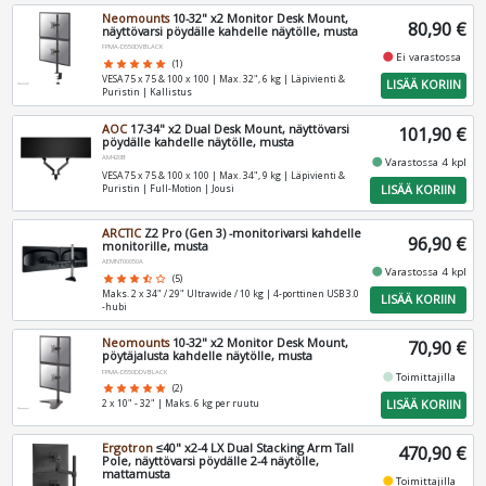
Neomounts
10-32" x2 Monitor Desk Mount,
80,90 €
näyttövarsi pöydälle kahdelle näytölle, musta
FPMA-D550DVBLACK
fiber_manual_record
Ei varastossa
star
star
star
star
star
(1)
VESA 75 x 75 & 100 x 100 | Max. 32", 6 kg | Läpivienti &
LISÄÄ KORIIN
Puristin | Kallistus
AOC
17-34" x2 Dual Desk Mount, näyttövarsi
101,90 €
pöydälle kahdelle näytölle, musta
AM420B
fiber_manual_record
Varastossa 4 kpl
VESA 75 x 75 & 100 x 100 | Max. 34", 9 kg | Läpivienti &
LISÄÄ KORIIN
Puristin | Full-Motion | Jousi
ARCTIC
Z2 Pro (Gen 3) -monitorivarsi kahdelle
96,90 €
monitorille, musta
AEMNT00050A
fiber_manual_record
Varastossa 4 kpl
star
star
star
star_half
star_border
(5)
Maks. 2 x 34" / 29" Ultrawide / 10 kg | 4-porttinen USB 3.0
LISÄÄ KORIIN
-hubi
Neomounts
10-32" x2 Monitor Desk Mount,
70,90 €
pöytäjalusta kahdelle näytölle, musta
FPMA-D550DDVBLACK
fiber_manual_record
Toimittajilla
star
star
star
star
star
(2)
LISÄÄ KORIIN
2 x 10" - 32" | Maks. 6 kg per ruutu
Ergotron
≤40" x2-4 LX Dual Stacking Arm Tall
470,90 €
Pole, näyttövarsi pöydälle 2-4 näytölle,
mattamusta
fiber_manual_record
Toimittajilla