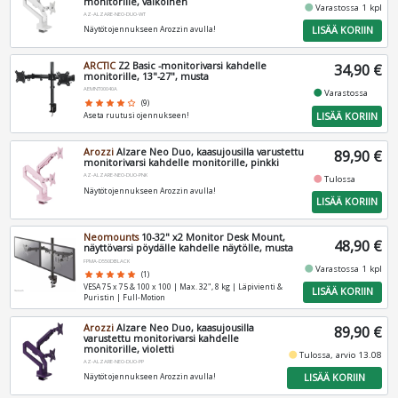
monitorille, valkoinen
fiber_manual_record
Varastossa 1 kpl
AZ-ALZARE-NEO-DUO-WT
LISÄÄ KORIIN
Näytöt ojennukseen Arozzin avulla!
ARCTIC
Z2 Basic -monitorivarsi kahdelle
34,90 €
monitorille, 13"-27", musta
AEMNT00040A
fiber_manual_record
Varastossa
star
star
star
star
star_border
(9)
LISÄÄ KORIIN
Aseta ruutusi ojennukseen!
Arozzi
Alzare Neo Duo, kaasujousilla varustettu
89,90 €
monitorivarsi kahdelle monitorille, pinkki
AZ-ALZARE-NEO-DUO-PNK
fiber_manual_record
Tulossa
Näytöt ojennukseen Arozzin avulla!
LISÄÄ KORIIN
Neomounts
10-32" x2 Monitor Desk Mount,
48,90 €
näyttövarsi pöydälle kahdelle näytölle, musta
FPMA-D550DBLACK
fiber_manual_record
Varastossa 1 kpl
star
star
star
star
star
(1)
VESA 75 x 75 & 100 x 100 | Max. 32", 8 kg | Läpivienti &
LISÄÄ KORIIN
Puristin | Full-Motion
Arozzi
Alzare Neo Duo, kaasujousilla
89,90 €
varustettu monitorivarsi kahdelle
monitorille, violetti
fiber_manual_record
Tulossa, arvio 13.08
AZ-ALZARE-NEO-DUO-PP
LISÄÄ KORIIN
Näytöt ojennukseen Arozzin avulla!