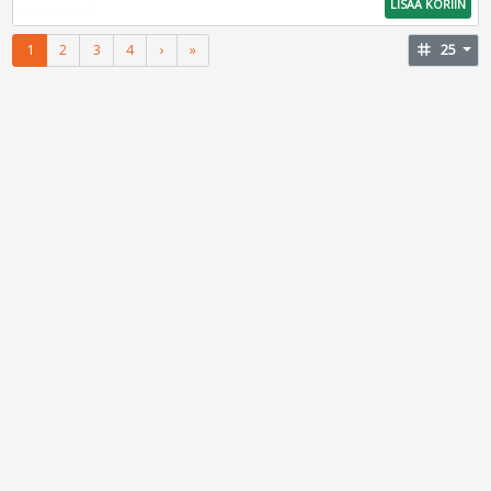
LISÄÄ KORIIN
1
2
3
4
›
»
tag
25