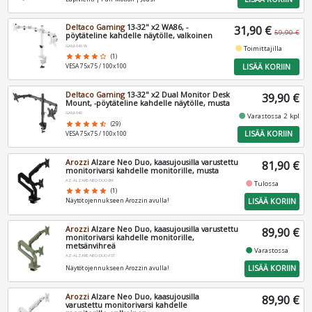
Deltaco Gaming
13-32" x2 WA86, -
31,90 €
59,90 €
pöytäteline kahdelle näytölle, valkoinen
GAM-040-W
fiber_manual_record
Toimittajilla
star
star
star
star
star_border
(1)
LISÄÄ KORIIN
VESA 75x75 / 100x100
Deltaco Gaming
13-32" x2 Dual Monitor Desk
39,90 €
Mount, -pöytäteline kahdelle näytölle, musta
GAM-040
fiber_manual_record
Varastossa 2 kpl
star
star
star
star
star_half
(29)
LISÄÄ KORIIN
VESA 75x75 / 100x100
Arozzi
Alzare Neo Duo, kaasujousilla varustettu
81,90 €
monitorivarsi kahdelle monitorille, musta
AZ-ALZARE-NEO-DUO-BK
fiber_manual_record
Tulossa
star
star
star
star
star
(1)
LISÄÄ KORIIN
Näytöt ojennukseen Arozzin avulla!
Arozzi
Alzare Neo Duo, kaasujousilla varustettu
89,90 €
monitorivarsi kahdelle monitorille,
metsänvihreä
fiber_manual_record
Varastossa
AZ-ALZARE-NEO-DUO-FST
LISÄÄ KORIIN
Näytöt ojennukseen Arozzin avulla!
Arozzi
Alzare Neo Duo, kaasujousilla
89,90 €
varustettu monitorivarsi kahdelle