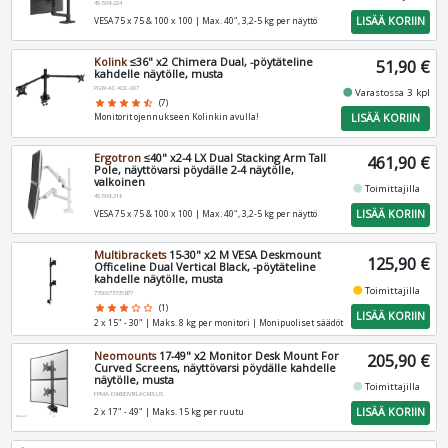
45-509-224
LISÄÄ KORIIN
VESA 75 x 75 & 100 x 100 | Max. 40", 3,2-5 kg per näyttö
Kolink
≤36" x2 Chimera Dual, -pöytäteline
51,90 €
kahdelle näytölle, musta
PGW-AC-KOL-007
fiber_manual_record
Varastossa 3 kpl
star
star
star
star
star_half
(7)
LISÄÄ KORIIN
Monitorit ojennukseen Kolinkin avulla!
Ergotron
≤40" x2-4 LX Dual Stacking Arm Tall
461,90 €
Pole, näyttövarsi pöydälle 2-4 näytölle,
valkoinen
fiber_manual_record
Toimittajilla
45-509-216
LISÄÄ KORIIN
VESA 75 x 75 & 100 x 100 | Max. 40", 3,2-5 kg per näyttö
Multibrackets
15-30" x2 M VESA Deskmount
125,90 €
Officeline Dual Vertical Black, -pöytäteline
kahdelle näytölle, musta
fiber_manual_record
Toimittajilla
7350073735877
star
star
star
star_border
star_border
(1)
LISÄÄ KORIIN
2 x 15" - 30" | Maks. 8 kg per monitori | Monipuoliset säädöt
Neomounts
17-49" x2 Monitor Desk Mount For
205,90 €
Curved Screens, näyttövarsi pöydälle kahdelle
näytölle, musta
fiber_manual_record
Toimittajilla
FPMA-D960DVBLACKPLUS
LISÄÄ KORIIN
2 x 17" - 49" | Maks. 15 kg per ruutu