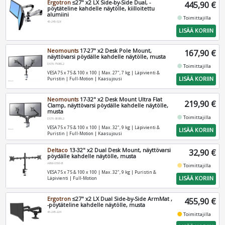
Ergotron
≤27" x2 LX Side-by-Side Dual, -
445,90 €
pöytäteline kahdelle näytölle, kiilloitettu
alumiini
fiber_manual_record
Toimittajilla
45-245-026
LISÄÄ KORIIN
Neomounts
17-27" x2 Desk Pole Mount,
167,90 €
näyttövarsi pöydälle kahdelle näytölle, musta
DS70-750BL2
fiber_manual_record
Toimittajilla
VESA 75 x 75 & 100 x 100 | Max. 27", 7 kg | Läpivienti &
LISÄÄ KORIIN
Puristin | Full-Motion | Kaasujousi
Neomounts
17-32" x2 Desk Mount Ultra Flat
219,90 €
Clamp, näyttövarsi pöydälle kahdelle näytölle,
musta
fiber_manual_record
Toimittajilla
DS70-810BL2
VESA 75 x 75 & 100 x 100 | Max. 32", 9 kg | Läpivienti &
LISÄÄ KORIIN
Puristin | Full-Motion | Kaasujousi
Deltaco
13-32" x2 Dual Desk Mount, näyttövarsi
32,90 €
pöydälle kahdelle näytölle, musta
ARM-0300-B
fiber_manual_record
Toimittajilla
VESA 75 x 75 & 100 x 100 | Max. 32", 9 kg | Puristin &
LISÄÄ KORIIN
Läpivienti | Full-Motion
Ergotron
≤27" x2 LX Dual Side-by-Side ArmMat ,
455,90 €
-pöytäteline kahdelle näytölle, musta
45-245-224
fiber_manual_record
Toimittajilla