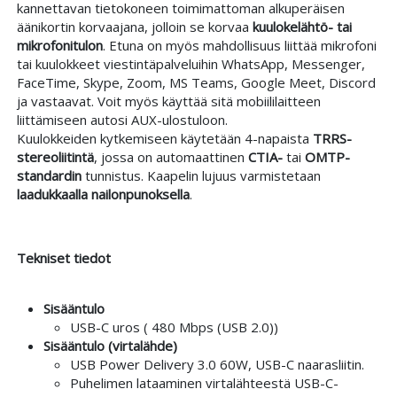
kannettavan tietokoneen toimimattoman alkuperäisen
äänikortin korvaajana, jolloin se korvaa
kuulokelähtö- tai
mikrofonitulon
. Etuna on myös mahdollisuus liittää mikrofoni
tai kuulokkeet viestintäpalveluihin WhatsApp, Messenger,
FaceTime, Skype, Zoom, MS Teams, Google Meet, Discord
ja vastaavat. Voit myös käyttää sitä mobiililaitteen
liittämiseen autosi AUX-ulostuloon.
Kuulokkeiden kytkemiseen käytetään 4-napaista
TRRS-
stereoliitintä
, jossa on automaattinen
CTIA-
tai
OMTP-
standardin
tunnistus. Kaapelin lujuus varmistetaan
laadukkaalla nailonpunoksella
.
Tekniset tiedot
Sisääntulo
USB-C uros ( 480 Mbps (USB 2.0))
Sisääntulo (virtalähde)
USB Power Delivery 3.0 60W, USB-C naarasliitin.
Puhelimen lataaminen virtalähteestä USB-C-