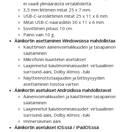
ei vaadi ylimääräistä virtalähdettä.
3,5 mm liittimen mitat 25 x 7 mm.
USB-C-urosliittimen mitat 25 x 11 x 6 mm.
Mitat USB-C-naarasliitin 30 x 11 x 6 mm.
Sovittimen pituus 10 cm.
Paino vain 10 g.
Äänikortin asettaminen Windowsissa mahdollistaa
Kaiuttimien äänenvoimakkuuden ja tasapainon
säätäminen
Mikrofonin kuuntelun asetukset
Laajennetut kaiutinominaisuudet: virtuaalinen
surround-ääni, Dolby Atmos -tuki
Näytteenottotaajuuden ja bittisyvyyden
asettaminen toistoa varten
Äänikortin asetukset Androidissa mahdollistavat
Äänenvoimakkuuden ja kaiuttimien tasapainon
säätäminen
Laajennetut kaiutinominaisuudet: virtuaalinen
surround-ääni, Dolby Atmos -tuki
Immersiivinen ääni
Äänikortin asetukset iOS:ssä / iPadOS:ssä