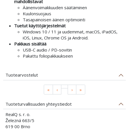
mahdollistavat
Äänenvoimakkuuden säätäminen
Kuulonsuojaus
Tasapainoisen äänen optimointi
Tuetut käyttöjärjestelmät
Windows 10 / 11 ja uudemmat, macOS, iPadOS,
iOS, Linux, Chrome OS ja Android.
Pakkaus sisältää
USB-C audio / PD-sovitin
Pakattu foliopakkaukseen
Tuotearvostelut
«
‹
›
»
Tuoteturvallisuuden yhteystiedot
RealQ s. r. o.
Železná 663/5
619 00 Brno