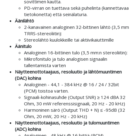
sovittimen kautta.
PD-virran on tuettava sekä puhelinta (kannettavaa
tietokonetta) että seinälaturia.
Äänilähtö
2-kanavainen analoginen 32-bittinen lähtö (3,5 mm
TRRS-stereoliitin):
Stereolähtö kuulokkeille tai aktiivikaiuttimille
Äänitulo
Analoginen 16-bittinen tulo (3,5 mm:n stereoliitin):
Mikrofonitulo ja tulo analogisen signaalin
tallentamista varten
Näytteenottotaajuus, resoluutio ja lähtömuuntimen
(DAC) kohina
Analoginen - 44,1 - 384 kHz @ 16 / 24 / 32bit
(PCM) toistoa varten.
Signaali-kohinasuhde (Output SNR) ≥ 124 dBA 32
Ohm, 30 mW referenssisignaali, 20 Hz - 20 kHz)
Harmoninen särö (Output THD + N) ≤ -95dB (32
Ohm, 20 mW, 20 Hz - 20 kHz)
Näytteenottotaajuus, resoluutio ja tulomuuntimen
(ADC) kohina
Analoginen - 48 kHz @ 16 bittiä (PCM)