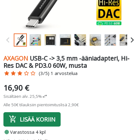
AXAGON
USB-C -> 3,5 mm -ääniadapteri, Hi-
Res DAC & PD3.0 60W, musta
star
star
star
star_border
star_border
(3/5) 1 arvostelua
16,90 €
Sisältäen alv. 25,5%
swap_horiz
Alle 50€ tilauksiin pientoimituslisä 2,90€
add_shopping_cart
LISÄÄ KORIIN
fiber_manual_record
Varastossa 4 kpl