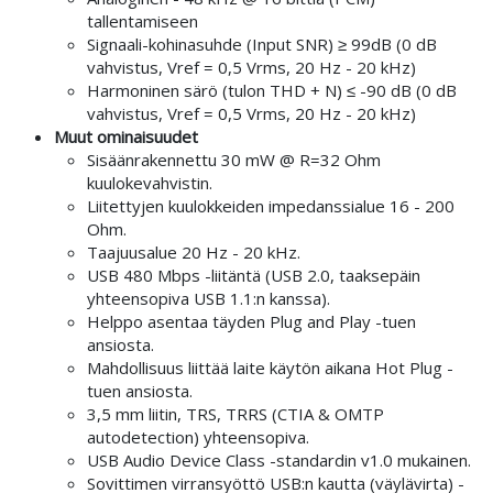
tallentamiseen
Signaali-kohinasuhde (Input SNR) ≥ 99dB (0 dB
vahvistus, Vref = 0,5 Vrms, 20 Hz - 20 kHz)
Harmoninen särö (tulon THD + N) ≤ -90 dB (0 dB
vahvistus, Vref = 0,5 Vrms, 20 Hz - 20 kHz)
Muut ominaisuudet
Sisäänrakennettu 30 mW @ R=32 Ohm
kuulokevahvistin.
Liitettyjen kuulokkeiden impedanssialue 16 - 200
Ohm.
Taajuusalue 20 Hz - 20 kHz.
USB 480 Mbps -liitäntä (USB 2.0, taaksepäin
yhteensopiva USB 1.1:n kanssa).
Helppo asentaa täyden Plug and Play -tuen
ansiosta.
Mahdollisuus liittää laite käytön aikana Hot Plug -
tuen ansiosta.
3,5 mm liitin, TRS, TRRS (CTIA & OMTP
autodetection) yhteensopiva.
USB Audio Device Class -standardin v1.0 mukainen.
Sovittimen virransyöttö USB:n kautta (väylävirta) -