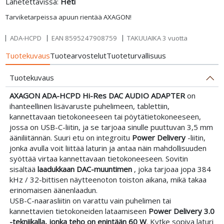
Lähetettävissä:
Heti
Tarviketarpeissa apuun rientää AXAGON!
ADA-HCPD
EAN
8595247908759
TAKUUAIKA 3 vuotta
Tuotekuvaus
Tuotearvostelut
Tuoteturvallisuus
Tuotekuvaus
AXAGON ADA-HCPD Hi-Res DAC AUDIO ADAPTER
on
ihanteellinen lisävaruste puhelimeen, tablettiin,
kannettavaan tietokoneeseen tai pöytätietokoneeseen,
jossa on USB-C-liitin, ja se tarjoaa sinulle puuttuvan 3,5 mm
ääniliitännän. Suuri etu on integroitu
Power Delivery
-liitin,
jonka avulla voit liittää laturin ja antaa näin mahdollisuuden
syöttää virtaa kannettavaan tietokoneeseen. Sovitin
sisältää
laadukkaan
DAC-muuntimen
, joka tarjoaa jopa 384
kHz / 32-bittisen näytteenoton toiston aikana, mikä takaa
erinomaisen äänenlaadun.
USB-C-naarasliitin on varattu vain puhelimen tai
kannettavien tietokoneiden lataamiseen
Power Delivery 3.0
-tekniikalla, jonka teho on enintään 60 W
. Kytke sopiva laturi