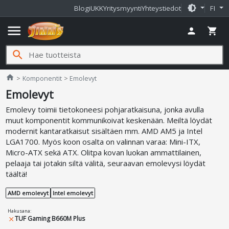
brightness_medium
Blogi
UKK
Yritysmyynti
Yhteystiedot
FI
menu
person
shopping_cart
search
Jimms.fi
home
Komponentit
Emolevyt
Emolevyt
Emolevy toimii tietokoneesi pohjaratkaisuna, jonka avulla
muut komponentit kommunikoivat keskenään. Meiltä löydät
modernit kantaratkaisut sisältäen mm. AMD AM5 ja Intel
LGA1700. Myös koon osalta on valinnan varaa: Mini-ITX,
Micro-ATX sekä ATX. Olitpa kovan luokan ammattilainen,
pelaaja tai jotakin siltä välitä, seuraavan emolevysi löydät
täältä!
AMD emolevyt
Intel emolevyt
Hakusana
:
TUF Gaming B660M Plus
close