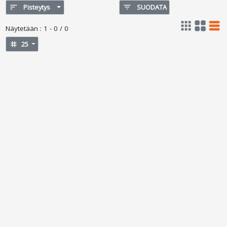
sort
Pisteytys
filter_list
SUODATA
apps
grid_view
table_rows
Näytetään
:
1 - 0 / 0
tag
25