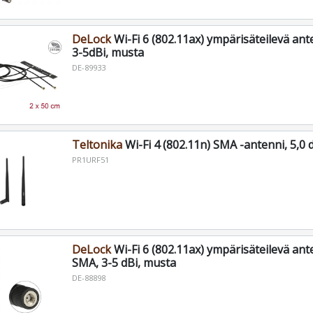
DeLock
Wi-Fi 6 (802.11ax) ympärisäteilevä an
3-5dBi, musta
DE-89933
Teltonika
Wi-Fi 4 (802.11n) SMA -antenni, 5,0 
PR1URF51
DeLock
Wi-Fi 6 (802.11ax) ympärisäteilevä ant
SMA, 3-5 dBi, musta
DE-88898