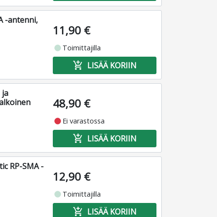
 -antenni,
11,90 €
fiber_manual_record
Toimittajilla
add_shopping_cart
LISÄÄ KORIIN
 ja
48,90 €
alkoinen
fiber_manual_record
Ei varastossa
add_shopping_cart
LISÄÄ KORIIN
tic RP-SMA -
12,90 €
fiber_manual_record
Toimittajilla
add_shopping_cart
LISÄÄ KORIIN