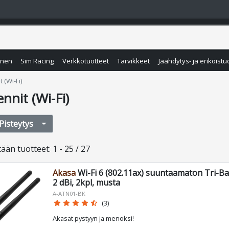
inen
Sim Racing
Verkkotuotteet
Tarvikkeet
Jäähdytys- ja erikoistu
 (Wi-Fi)
nnit (Wi-Fi)
Pisteytys
tään
tuotteet
:
1 - 25 / 27
Akasa
Wi-Fi 6 (802.11ax) suuntaamaton Tri-Ba
2 dBi, 2kpl, musta
A-ATN01-BK
star
star
star
star
star_half
(3)
Akasat pystyyn ja menoksi!