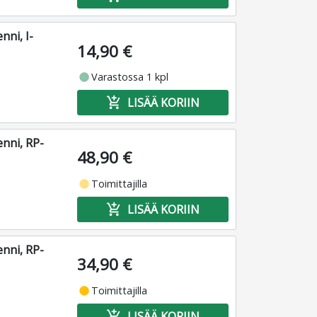
nni, I-
14,90 €
fiber_manual_record
Varastossa 1 kpl
add_shopping_cart
LISÄÄ KORIIN
enni, RP-
48,90 €
fiber_manual_record
Toimittajilla
add_shopping_cart
LISÄÄ KORIIN
enni, RP-
34,90 €
fiber_manual_record
Toimittajilla
add_shopping_cart
LISÄÄ KORIIN