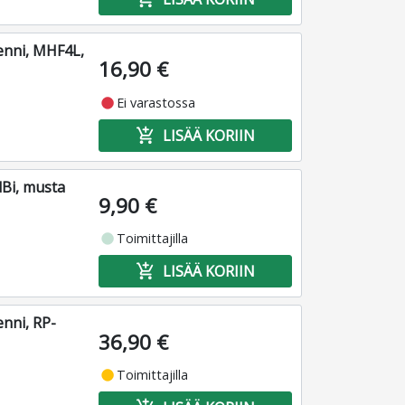
tenni, MHF4L,
16,90 €
fiber_manual_record
Ei varastossa
add_shopping_cart
LISÄÄ KORIIN
dBi, musta
9,90 €
fiber_manual_record
Toimittajilla
add_shopping_cart
LISÄÄ KORIIN
enni, RP-
36,90 €
fiber_manual_record
Toimittajilla