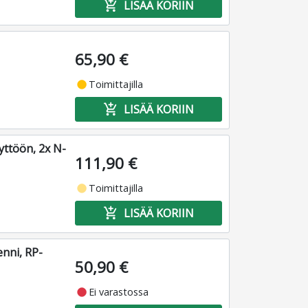
add_shopping_cart
LISÄÄ KORIIN
65,90 €
fiber_manual_record
Toimittajilla
add_shopping_cart
LISÄÄ KORIIN
yttöön, 2x N-
111,90 €
fiber_manual_record
Toimittajilla
add_shopping_cart
LISÄÄ KORIIN
enni, RP-
50,90 €
fiber_manual_record
Ei varastossa