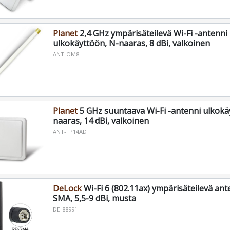
Planet
2,4 GHz ympärisäteilevä Wi-Fi -antenni
ulkokäyttöön, N-naaras, 8 dBi, valkoinen
ANT-OM8
Planet
5 GHz suuntaava Wi-Fi -antenni ulkokä
naaras, 14 dBi, valkoinen
ANT-FP14AD
DeLock
Wi-Fi 6 (802.11ax) ympärisäteilevä ant
SMA, 5,5-9 dBi, musta
DE-88991