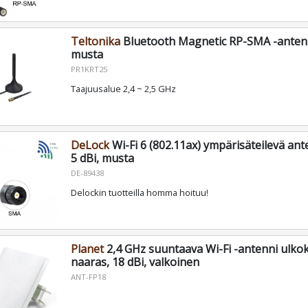
Teltonika
Bluetooth Magnetic RP-SMA -antenni
musta
PR1KRT25
Taajuusalue 2,4 ~ 2,5 GHz
DeLock
Wi-Fi 6 (802.11ax) ympärisäteilevä ant
5 dBi, musta
DE-89438
Delockin tuotteilla homma hoituu!
Planet
2,4 GHz suuntaava Wi-Fi -antenni ulko
naaras, 18 dBi, valkoinen
ANT-FP18