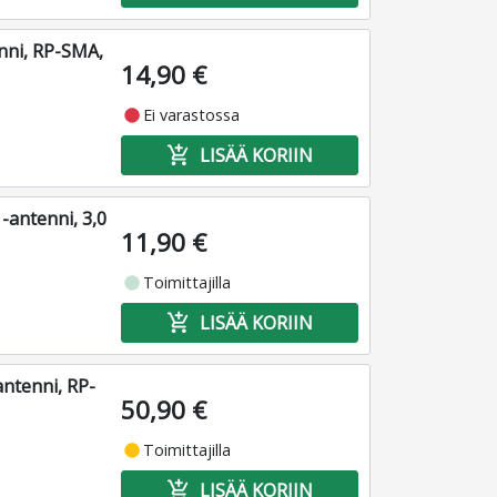
enni, RP-SMA,
14,90 €
fiber_manual_record
Ei varastossa
add_shopping_cart
LISÄÄ KORIIN
-antenni, 3,0
11,90 €
fiber_manual_record
Toimittajilla
add_shopping_cart
LISÄÄ KORIIN
antenni, RP-
50,90 €
fiber_manual_record
Toimittajilla
add_shopping_cart
LISÄÄ KORIIN