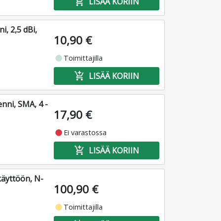
add_shopping_cart
LISÄÄ KORIIN
, 2,5 dBi,
10,90 €
fiber_manual_record
Toimittajilla
add_shopping_cart
LISÄÄ KORIIN
enni, SMA, 4 -
17,90 €
fiber_manual_record
Ei varastossa
add_shopping_cart
LISÄÄ KORIIN
käyttöön, N-
100,90 €
fiber_manual_record
Toimittajilla