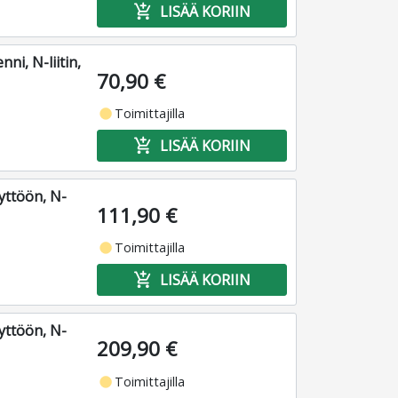
add_shopping_cart
LISÄÄ KORIIN
ni, N-liitin,
70,90 €
fiber_manual_record
Toimittajilla
add_shopping_cart
LISÄÄ KORIIN
yttöön, N-
111,90 €
fiber_manual_record
Toimittajilla
add_shopping_cart
LISÄÄ KORIIN
yttöön, N-
209,90 €
fiber_manual_record
Toimittajilla