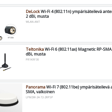
DeLock
Wi-Fi 4 (802.11n) ympärisäteilevä ant
2 dBi, musta
WLAN-ANT
Teltonika
Wi-Fi 6 (802.11ax) Magnetic RP-SMA 
dBi, musta
PR1KRF30
Panorama
Wi-Fi 7 (802.11be) ympärisäteilevä 
SMA, valkoinen
LPM2W-24-72-2RPSP