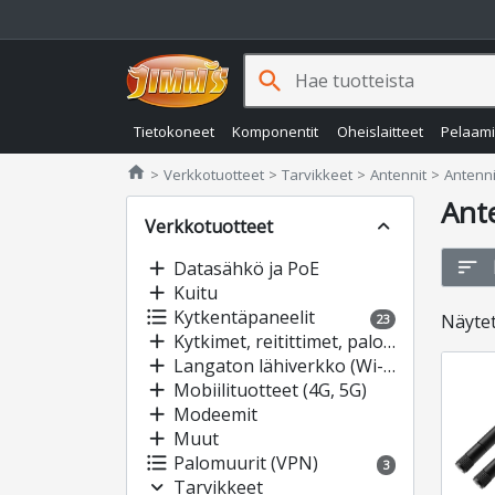
search
Tietokoneet
Komponentit
Oheislaitteet
Pelaam
Jimms.fi
home
Verkkotuotteet
Tarvikkeet
Antennit
Antennit
Ante
Verkkotuotteet
expand_less
sort
add
Datasähkö ja PoE
add
Kuitu
format_list_bulleted
Kytkentäpaneelit
Näyte
23
add
Kytkimet, reitittimet, palomuurit
add
Langaton lähiverkko (Wi-Fi)
add
Mobiilituotteet (4G, 5G)
add
Modeemit
add
Muut
format_list_bulleted
Palomuurit (VPN)
3
expand_more
Tarvikkeet