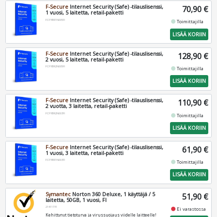
F-Secure
Internet Security (Safe) -tilauslisenssi,
70,90 €
1 vuosi, 5 laitetta, retail-paketti
FCFYBR1N005FI
fiber_manual_record
Toimittajilla
LISÄÄ KORIIN
F-Secure
Internet Security (Safe) -tilauslisenssi,
128,90 €
2 vuosi, 5 laitetta, retail-paketti
FCFYBR2N005FI
fiber_manual_record
Toimittajilla
LISÄÄ KORIIN
F-Secure
Internet Security (Safe) -tilauslisenssi,
110,90 €
2 vuotta, 3 laitetta, retail-paketti
FCFYBR2N003FI
fiber_manual_record
Toimittajilla
LISÄÄ KORIIN
F-Secure
Internet Security (Safe) -tilauslisenssi,
61,90 €
1 vuosi, 3 laitetta, retail-paketti
FCFYBR1N003FI
fiber_manual_record
Toimittajilla
LISÄÄ KORIIN
Symantec
Norton 360 Deluxe, 1 käyttäjä / 5
51,90 €
laitetta, 50GB, 1 vuosi, FI
21411731
fiber_manual_record
Ei varastossa
Kehittynyt tietoturva ja virussuojaus viidelle laitteelle!