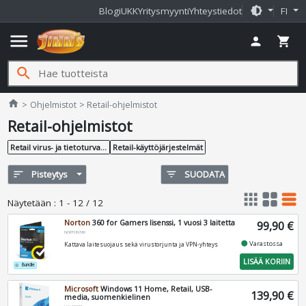
brightness_medium
Blogi
UKK
Yritysmyynti
Yhteystiedot
FI
menu
person
shopping_cart
search
Jimms.fi
home
Ohjelmistot
Retail-ohjelmistot
Retail-ohjelmistot
Retail virus- ja tietoturvaohjelmat
Retail-käyttöjärjestelmät
sort
Pisteytys
filter_list
SUODATA
apps
grid_view
table_rows
Näytetään
:
1 - 12 / 12
Norton
360 for Gamers lisenssi, 1 vuosi 3 laitetta
99,90 €
NORTON360
fiber_manual_record
Varastossa
Kattava laitesuojaus sekä virustorjunta ja VPN-yhteys
LISÄÄ KORIIN
Bundle
add_circle_outline
Microsoft
Windows 11 Home, Retail, USB-
139,90 €
media, suomenkielinen