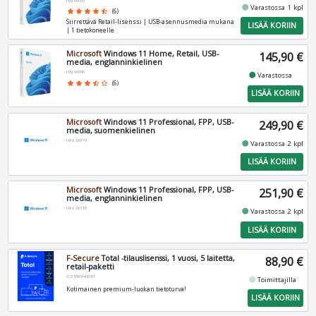
HAJ-00093
fiber_manual_record
Varastossa 1 kpl
star
star
star
star
star_half
(6)
Siirrettävä Retail-lisenssi | USB-asennusmedia mukana
LISÄÄ KORIIN
| 1 tietokoneelle
Microsoft
Windows 11 Home, Retail, USB-
145,90 €
media, englanninkielinen
HAJ-00090
fiber_manual_record
Varastossa
star
star
star
star_half
star_border
(6)
LISÄÄ KORIIN
Microsoft
Windows 11 Professional, FPP, USB-
249,90 €
media, suomenkielinen
HAV-00179
fiber_manual_record
Varastossa 2 kpl
LISÄÄ KORIIN
Microsoft
Windows 11 Professional, FPP, USB-
251,90 €
media, englanninkielinen
HAV-00163
fiber_manual_record
Varastossa 2 kpl
LISÄÄ KORIIN
F-Secure
Total -tilauslisenssi, 1 vuosi, 5 laitetta,
88,90 €
retail-paketti
FCFTBR1N005FI
fiber_manual_record
Toimittajilla
Kotimainen premium-luokan tietoturva!
LISÄÄ KORIIN