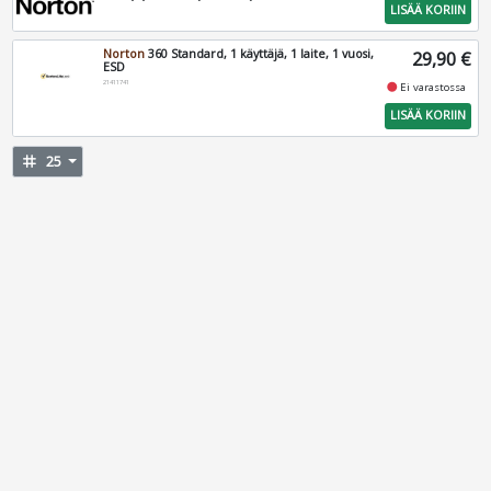
LISÄÄ KORIIN
Norton
360 Standard, 1 käyttäjä, 1 laite, 1 vuosi,
29,90 €
ESD
21411741
fiber_manual_record
Ei varastossa
LISÄÄ KORIIN
tag
25