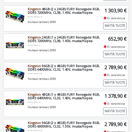
Kingston
48GB (2 x 24GB) FURY Renegade RGB,
1 303,90 €
DDR5 7200MHz, CL38, 1.45V, musta/hopea
KF572C38RSAK2-48
fiber_manual_record
Ei varastossa
Huikean tehokas DDR5
NÄYTÄ TUOTE
Kingston
24GB (1 x 24GB) FURY Renegade RGB,
652,90 €
DDR5 7200MHz, CL38, 1.45V, musta/hopea
KF572C38RSA-24
fiber_manual_record
Ei varastossa
Huikean tehokas DDR5
NÄYTÄ TUOTE
Kingston
96GB (2 x 48GB) FURY Renegade RGB,
2 789,90 €
DDR5 6400MHz, CL32, 1.40V, musta/hopea
KF564C32RSAK2-96
fiber_manual_record
Ei varastossa
Huikean tehokas DDR5
NÄYTÄ TUOTE
Kingston
48GB (1 x 48GB) FURY Renegade RGB,
1 378,90 €
DDR5 6400MHz, CL32, 1.40V, musta/hopea
KF564C32RSA-48
fiber_manual_record
Ei varastossa
Huikean tehokas DDR5
NÄYTÄ TUOTE
Kingston
96GB (2 x 48GB) FURY Renegade RGB,
2 789,90 €
DDR5 6000MHz, CL32, 1.35V, musta/hopea
KF560C32RSAK2-96
fiber_manual_record
Ei varastossa