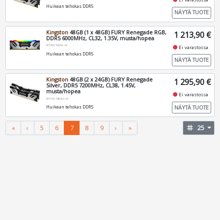
Huikean tehokas DDR5
NÄYTÄ TUOTE
Kingston
48GB (1 x 48GB) FURY Renegade RGB,
1 213,90 €
DDR5 6000MHz, CL32, 1.35V, musta/hopea
KF560C32RSA-48
fiber_manual_record
Ei varastossa
Huikean tehokas DDR5
NÄYTÄ TUOTE
Kingston
48GB (2 x 24GB) FURY Renegade
1 295,90 €
Silver, DDR5 7200MHz, CL38, 1.45V,
musta/hopea
fiber_manual_record
Ei varastossa
KF572C38RSK2-48
NÄYTÄ TUOTE
Huikean tehokas DDR5
«
‹
5
6
7
8
9
›
»
tag
25