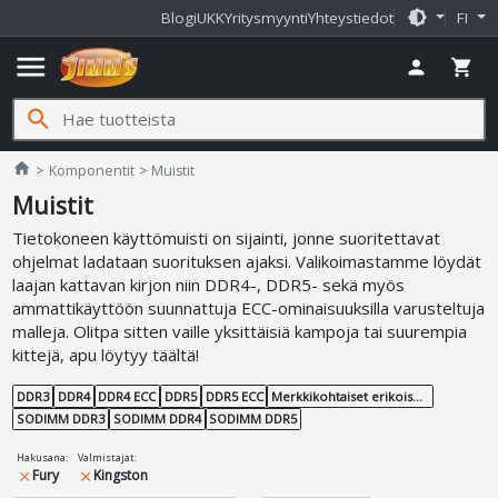
brightness_medium
Blogi
UKK
Yritysmyynti
Yhteystiedot
FI
menu
person
shopping_cart
search
Jimms.fi
home
Komponentit
Muistit
Muistit
Tietokoneen käyttömuisti on sijainti, jonne suoritettavat
ohjelmat ladataan suorituksen ajaksi. Valikoimastamme löydät
laajan kattavan kirjon niin DDR4-, DDR5- sekä myös
ammattikäyttöön suunnattuja ECC-ominaisuuksilla varusteltuja
malleja. Olitpa sitten vaille yksittäisiä kampoja tai suurempia
kittejä, apu löytyy täältä!
DDR3
DDR4
DDR4 ECC
DDR5
DDR5 ECC
Merkkikohtaiset erikoismuistit
SODIMM DDR3
SODIMM DDR4
SODIMM DDR5
Hakusana
:
Valmistajat
:
Fury
Kingston
close
close