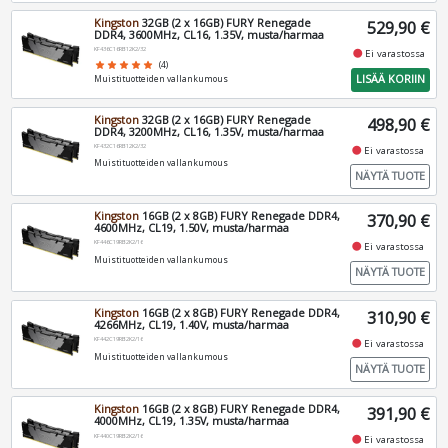
Kingston
32GB (2 x 16GB) FURY Renegade
529,90 €
DDR4, 3600MHz, CL16, 1.35V, musta/harmaa
KF436C16RB12K2/32
fiber_manual_record
Ei varastossa
star
star
star
star
star
(4)
LISÄÄ KORIIN
Muistituotteiden vallankumous
Kingston
32GB (2 x 16GB) FURY Renegade
498,90 €
DDR4, 3200MHz, CL16, 1.35V, musta/harmaa
KF432C16RB12K2/32
fiber_manual_record
Ei varastossa
Muistituotteiden vallankumous
NÄYTÄ TUOTE
Kingston
16GB (2 x 8GB) FURY Renegade DDR4,
370,90 €
4600MHz, CL19, 1.50V, musta/harmaa
KF446C19RB2K2/16
fiber_manual_record
Ei varastossa
Muistituotteiden vallankumous
NÄYTÄ TUOTE
Kingston
16GB (2 x 8GB) FURY Renegade DDR4,
310,90 €
4266MHz, CL19, 1.40V, musta/harmaa
KF442C19RB2K2/16
fiber_manual_record
Ei varastossa
Muistituotteiden vallankumous
NÄYTÄ TUOTE
Kingston
16GB (2 x 8GB) FURY Renegade DDR4,
391,90 €
4000MHz, CL19, 1.35V, musta/harmaa
KF440C19RB2K2/16
fiber_manual_record
Ei varastossa