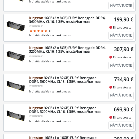
Muistituotteiden vallankumous
NÄYTÄ TUOTE
Kingston
16GB (2 x 8GB) FURY Renegade DDR4,
199,90 €
3600MHz, CL16, 1.35V, musta/harmaa
KF436C16RB2K2/16
fiber_manual_record
Ei varastossa
star
star
star
star
star_half
(6)
NÄYTÄ TUOTE
Muistituotteiden vallankumous
Kingston
16GB (2 x 8GB) FURY Renegade DDR4,
307,90 €
3200MHz, CL16, 1.35V, musta/harmaa
KF432C16RB2K2/16
fiber_manual_record
Ei varastossa
Muistituotteiden vallankumous
NÄYTÄ TUOTE
Kingston
32GB (1 x 32GB) FURY Renegade
734,90 €
DDR4, 3600MHz, CL18, 1.35V, musta/harmaa
KF436C18RB2/32
fiber_manual_record
Ei varastossa
Muistituotteiden vallankumous
NÄYTÄ TUOTE
Kingston
32GB (1 x 32GB) FURY Renegade
693,90 €
DDR4, 3200MHz, CL16, 1.35V, musta/harmaa
KF432C16RB2/32
fiber_manual_record
Ei varastossa
Muistituotteiden vallankumous
NÄYTÄ TUOTE
Kingston
16GB (1 x 16GB) FURY Renegade