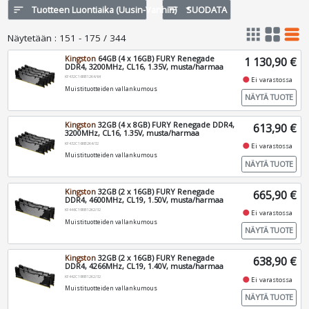
sort
Tuotteen Luontiaika (Uusin-Vanhin)
filter_list
SUODATA
apps
grid_view
table_rows
Näytetään
:
151 - 175 / 344
Kingston
64GB (4 x 16GB) FURY Renegade
1 130,90 €
DDR4, 3200MHz, CL16, 1.35V, musta/harmaa
KF432C16RB12K4/64
fiber_manual_record
Ei varastossa
Muistituotteiden vallankumous
NÄYTÄ TUOTE
Kingston
32GB (4 x 8GB) FURY Renegade DDR4,
613,90 €
3200MHz, CL16, 1.35V, musta/harmaa
KF432C16RB2K4/32
fiber_manual_record
Ei varastossa
Muistituotteiden vallankumous
NÄYTÄ TUOTE
Kingston
32GB (2 x 16GB) FURY Renegade
665,90 €
DDR4, 4600MHz, CL19, 1.50V, musta/harmaa
KF446C19RB12K2/32
fiber_manual_record
Ei varastossa
Muistituotteiden vallankumous
NÄYTÄ TUOTE
Kingston
32GB (2 x 16GB) FURY Renegade
638,90 €
DDR4, 4266MHz, CL19, 1.40V, musta/harmaa
KF442C19RB12K2/32
fiber_manual_record
Ei varastossa
Muistituotteiden vallankumous
NÄYTÄ TUOTE