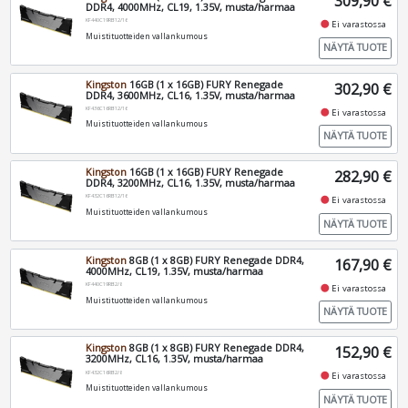
309,90 €
DDR4, 4000MHz, CL19, 1.35V, musta/harmaa
KF440C19RB12/16
fiber_manual_record
Ei varastossa
Muistituotteiden vallankumous
NÄYTÄ TUOTE
Kingston
16GB (1 x 16GB) FURY Renegade
302,90 €
DDR4, 3600MHz, CL16, 1.35V, musta/harmaa
KF436C16RB12/16
fiber_manual_record
Ei varastossa
Muistituotteiden vallankumous
NÄYTÄ TUOTE
Kingston
16GB (1 x 16GB) FURY Renegade
282,90 €
DDR4, 3200MHz, CL16, 1.35V, musta/harmaa
KF432C16RB12/16
fiber_manual_record
Ei varastossa
Muistituotteiden vallankumous
NÄYTÄ TUOTE
Kingston
8GB (1 x 8GB) FURY Renegade DDR4,
167,90 €
4000MHz, CL19, 1.35V, musta/harmaa
KF440C19RB2/8
fiber_manual_record
Ei varastossa
Muistituotteiden vallankumous
NÄYTÄ TUOTE
Kingston
8GB (1 x 8GB) FURY Renegade DDR4,
152,90 €
3200MHz, CL16, 1.35V, musta/harmaa
KF432C16RB2/8
fiber_manual_record
Ei varastossa
Muistituotteiden vallankumous
NÄYTÄ TUOTE