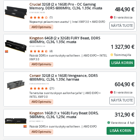
Crucial
32GB (2 x 16GB) Pro - OC Gaming
Memory, DDR5 6000MHz, CL36, 1.35V, musta
484,90 €
CP2K16G60C36U5B
fiber_manual_record
Ei varastossa
star
star
star
star
star_border
(1)
Nopeampi pelaaminen avattu! | Intel XMP 3.0 + AMD EXPO
NÄYTÄ TUOTE
AMD Optimoitu
Kingston
64GB (2 x 32GB) FURY Beast, DDR5
6000MHz, CL36, 1.35V, musta
1 327,90 €
KF560C36BBEK2-64
star
star
star
star
star_half
(4)
fiber_manual_record
Toimittajilla
Päästä DDR5:n suorituskyky valloilleen. | AMD EXPO + INTEL
XMP 3.0
LISÄÄ KORIIN
AMD Optimoitu
Corsair
32GB (2 x 16GB) Vengeance, DDR5
6000MHz, CL36, 1.35V, harmaa
604,90 €
CMK32GX5M2E6000Z36
star
star
star
star
star
(21)
fiber_manual_record
Ei varastossa
Tervetuloa suorituskyvyn aallonharjalle! | AMD EXPO +
INTEL XMP 3.0
NÄYTÄ TUOTE
AMD Optimoitu
Kingston
16GB (1 x 16GB) Fury Beast DDR5,
312,90 €
5600MHz, CL36, 1,25V, musta
KF556C36BBE-16
fiber_manual_record
Varastossa 4 kpl
Päästä DDR5:n suorituskyky valloilleen. | AMD EXPO
LISÄÄ KORIIN
AMD Optimoitu