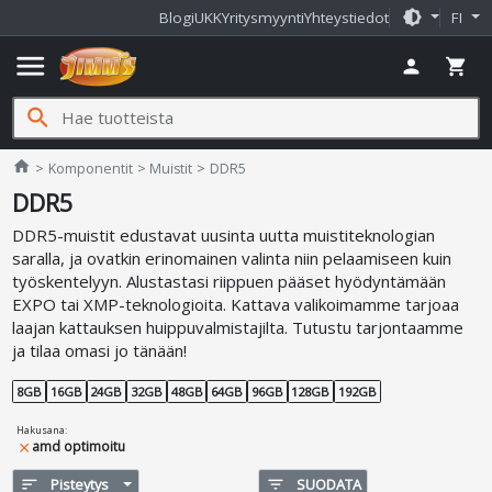
brightness_medium
Blogi
UKK
Yritysmyynti
Yhteystiedot
FI
menu
person
shopping_cart
search
Jimms.fi
home
Komponentit
Muistit
DDR5
DDR5
DDR5-muistit edustavat uusinta uutta muistiteknologian
saralla, ja ovatkin erinomainen valinta niin pelaamiseen kuin
työskentelyyn. Alustastasi riippuen pääset hyödyntämään
EXPO tai XMP-teknologioita. Kattava valikoimamme tarjoaa
laajan kattauksen huippuvalmistajilta. Tutustu tarjontaamme
ja tilaa omasi jo tänään!
8GB
16GB
24GB
32GB
48GB
64GB
96GB
128GB
192GB
Hakusana
:
amd optimoitu
close
sort
Pisteytys
filter_list
SUODATA