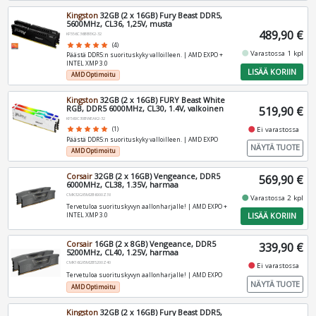
Kingston
32GB (2 x 16GB) Fury Beast DDR5,
5600MHz, CL36, 1,25V, musta
489,90 €
KF556C36BBEK2-32
star
star
star
star
star
(4)
fiber_manual_record
Varastossa 1 kpl
Päästä DDR5:n suorituskyky valloilleen. | AMD EXPO +
INTEL XMP 3.0
LISÄÄ KORIIN
AMD Optimoitu
Kingston
32GB (2 x 16GB) FURY Beast White
RGB, DDR5 6000MHz, CL30, 1.4V, valkoinen
519,90 €
KF560C30BWEAK2-32
fiber_manual_record
Ei varastossa
star
star
star
star
star
(1)
Päästä DDR5:n suorituskyky valloilleen. | AMD EXPO
NÄYTÄ TUOTE
AMD Optimoitu
Corsair
32GB (2 x 16GB) Vengeance, DDR5
569,90 €
6000MHz, CL38, 1.35V, harmaa
CMK32GX5M2B6000Z38
fiber_manual_record
Varastossa 2 kpl
Tervetuloa suorituskyvyn aallonharjalle! | AMD EXPO +
LISÄÄ KORIIN
INTEL XMP 3.0
Corsair
16GB (2 x 8GB) Vengeance, DDR5
339,90 €
5200MHz, CL40, 1.25V, harmaa
CMK16GX5M2B5200Z40
fiber_manual_record
Ei varastossa
Tervetuloa suorituskyvyn aallonharjalle! | AMD EXPO
NÄYTÄ TUOTE
AMD Optimoitu
Kingston
32GB (2 x 16GB) Fury Beast DDR5,