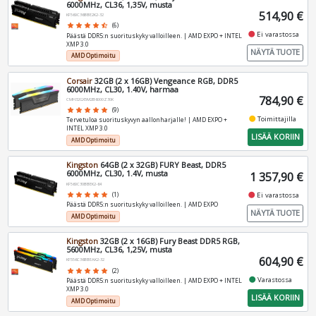
6000MHz, CL36, 1,35V, musta
514,90 €
KF560C36BBE2K2-32
star
star
star
star
star_half
(6)
fiber_manual_record
Ei varastossa
Päästä DDR5:n suorituskyky valloilleen. | AMD EXPO + INTEL
XMP 3.0
NÄYTÄ TUOTE
AMD Optimoitu
Corsair
32GB (2 x 16GB) Vengeance RGB, DDR5
6000MHz, CL30, 1.40V, harmaa
784,90 €
CMH32GX5M2B6000Z30K
star
star
star
star
star
(9)
fiber_manual_record
Toimittajilla
Tervetuloa suorituskyvyn aallonharjalle! | AMD EXPO +
INTEL XMP 3.0
LISÄÄ KORIIN
AMD Optimoitu
Kingston
64GB (2 x 32GB) FURY Beast, DDR5
6000MHz, CL30, 1.4V, musta
1 357,90 €
KF560C30BBEK2-64
fiber_manual_record
Ei varastossa
star
star
star
star
star
(1)
Päästä DDR5:n suorituskyky valloilleen. | AMD EXPO
NÄYTÄ TUOTE
AMD Optimoitu
Kingston
32GB (2 x 16GB) Fury Beast DDR5 RGB,
5600MHz, CL36, 1,25V, musta
604,90 €
KF556C36BBEAK2-32
star
star
star
star
star
(2)
fiber_manual_record
Varastossa
Päästä DDR5:n suorituskyky valloilleen. | AMD EXPO + INTEL
XMP 3.0
LISÄÄ KORIIN
AMD Optimoitu