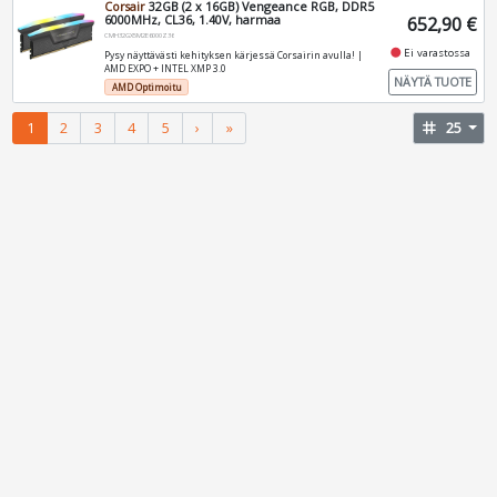
Corsair
32GB (2 x 16GB) Vengeance RGB, DDR5
6000MHz, CL36, 1.40V, harmaa
652,90 €
CMH32GX5M2E6000Z36
fiber_manual_record
Ei varastossa
Pysy näyttävästi kehityksen kärjessä Corsairin avulla! |
AMD EXPO + INTEL XMP 3.0
NÄYTÄ TUOTE
AMD Optimoitu
1
2
3
4
5
›
»
tag
25