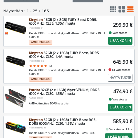
apps
grid_view
table_rows
Näytetään
:
1 - 25 / 165
Kingston
16GB (2 x 8GB) FURY Beast DDR5,
6000MHz, CL36, 1.35V, musta
299,90 €
KF560C36BBEK2-16
fiber_manual_record
Varastossa
Päästä DDR5:n suorituskyky valloilleen. | AMD EXPO + INTEL
XMP 3.0
LISÄÄ KORIIN
AMD Optimoitu
Kingston
32GB (2 x 16GB) FURY Beast, DDR5
6000MHz, CL30, 1.4V, musta
645,90 €
KF560C30BBEK2-32
star
star
star
star
star
(6)
fiber_manual_record
Ei varastossa
Päästä DDR5:n suorituskyky valloilleen. | AMD EXPO + INTEL
XMP 3.0
NÄYTÄ TUOTE
AMD Optimoitu
Patriot
32GB (2 x 16GB) Viper VENOM, DDR5
474,90 €
6000MHz, CL30, 1.35V, musta
PVV532G600C30K
fiber_manual_record
Varastossa
AMD optimoitua DDR5 nopeutta!
LISÄÄ KORIIN
Kingston
32GB (2 x 16GB) FURY Beast RGB,
585,90 €
DDR5 6000MHz, CL30, 1.35V, musta
KF560C30BBEAK2-32
fiber_manual_record
Varastossa 1 kpl
Päästä DDR5:n suorituskyky valloilleen. | AMD EXPO
LISÄÄ KORIIN