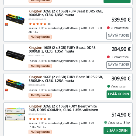
AMD Optimoitu
Kingston
32GB (2 x 16GB) Fury Beast DDR5 RGB,
6000MHz, CL36, 1,35V, musta
539,90 €
KF560C36BBE2AK2-32
star
star
star
star
star
(1)
fiber_manual_record
Ei varastossa
Päästä DDR5:n suorituskyky valloilleen. | AMD EXPO + INTEL
XMP 3.0
NÄYTÄ TUOTE
AMD Optimoitu
Kingston
16GB (2 x 8GB) FURY Beast, DDR5
284,90 €
6000MHz, CL30, 1.35V, musta
KF560C30BBEK2-16
fiber_manual_record
Ei varastossa
Päästä DDR5:n suorituskyky valloilleen. | AMD EXPO
NÄYTÄ TUOTE
AMD Optimoitu
Kingston
16GB (2 x 8GB) FURY Beast DDR5 RGB,
309,90 €
5600MHz, CL36, 1.25V, musta
KF556C36BBEAK2-16
fiber_manual_record
Varastossa
Päästä DDR5:n suorituskyky valloilleen. | AMD EXPO
LISÄÄ KORIIN
AMD Optimoitu
Kingston
32GB (2 x 16GB) FURY Beast White
RGB, DDR5 6000MHz, CL36, 1.35V, valkoinen
514,90 €
KF560C36BWE2AK2-32
star
star
star
star
star
(1)
fiber_manual_record
Varastossa 3 kpl
Päästä DDR5:n suorituskyky valloilleen. | AMD EXPO +
INTEL XMP 3.0
LISÄÄ KORIIN
AMD Optimoitu