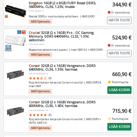
Kingston
16GB (2 x 8GB) FURY Beast DDR5,
344,90 €
5600MHz, CL36, 1.25V, musta
KF556C36BBEK2-16
fiber_manual_record
Ei varastossa
Päästä DDR5:n suorituskyky valloilleen. | AMD EXPO
NÄYTÄ TUOTE
AMD Optimoitu
Crucial
32GB (2 x 16GB) Pro - OC Gaming
Memory, DDR5 6400MHz, CL32, 1.35V,
524,90 €
valkoinen
CP2K16G64C32U5W
fiber_manual_record
Ei varastossa
Nopeampi pelaaminen avattu! | Intel XMP 3.0 + AMD EXPO
NÄYTÄ TUOTE
AMD Optimoitu
Corsair
32GB (2 x 16GB) Vengeance, DDR5
6400MHz, CL36, 1.35V, harmaa
660,90 €
CMK32GX5M2B6400Z36
star
star
star
star_half
star_border
(3)
fiber_manual_record
Toimittajilla
Pysy kehityksen kärjessä Corsairin avulla! | AMD EXPO &
Intel XMP
LISÄÄ KORIIN
AMD Optimoitu
Corsair
32GB (2 x 16GB) Vengeance, DDR5
6000MHz, CL30, 1.40V, harmaa
715,90 €
CMK32GX5M2B6000Z30
star
star
star
star
star
(3)
fiber_manual_record
Toimittajilla
Pysy kehityksen kärjessä Corsairin avulla! | AMD EXPO +
INTEL XMP 3.0
LISÄÄ KORIIN
AMD Optimoitu