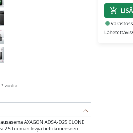
add_shopping_cart
LISÄ
fiber_manual_record
Varastoss
Lähetettävis
3 vuotta
loonausasema AXAGON ADSA-D25 CLONE
ksi 2.5 tuuman levyä tietokoneeseen