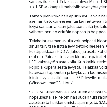
samanaikaisesti. Telakassa oleva Micro-USB
<-> USB-A -kaapeli mahdollistavat yhteyde
Tämän pienikokoisen apurin avulla voit help
aseman tietokoneeseen tai kannettavaan tie
levyä samaan aikaan jalustaan, eikä työkaluja
vaihtaminen on erittäin nopeaa ja helppoa.
Telakointiaseman avulla voit helposti kloonat
sinun tarvitsee liittää levy tietokoneesee
korttipaikkaan HDD A (lähde) ja aseta koh
(kohde). Paina sitten vain kloonauspainike
LED-valonäytön asteikolla. Kun kaikki tiedo
kopio alkuperäisestä levystä. Telakkaa void
kätevään kopiointiin ja levykuvan luomisee
kiintolevyn sisältö uudelle SSD-levylle, mu
(Windows, macOS, Linux).
SATA 6G -liitännän ja UASP-tuen ansiosta v
nopeudesta. TRIM-ominaisuuden tuki rajoi
asteittaista heikkenemistä ajan myötä. S.M.