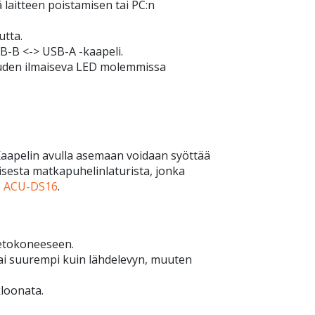
 laitteen poistamisen tai PC:n
utta.
B-B <-> USB-A -kaapeli.
suuden ilmaiseva LED molemmissa
 Kaapelin avulla asemaan voidaan syöttää
lisesta matkapuhelinlaturista, jonka
N
ACU-DS16
.
etokoneeseen.
tai suurempi kuin lähdelevyn, muuten
kloonata.