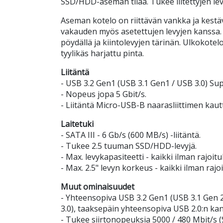
SSD/HDD-aseman tilaa. Tukee liitettyjen le
Aseman kotelo on riittävän vankka ja kestäv
vakauden myös asetettujen levyjen kanssa.
pöydällä ja kiintolevyjen tärinän. Ulkokotel
tyylikäs harjattu pinta.
Liitäntä
- USB 3.2 Gen1 (USB 3.1 Gen1 / USB 3.0) S
- Nopeus jopa 5 Gbit/s.
- Liitäntä Micro-USB-B naarasliittimen kaut
Laitetuki
- SATA III - 6 Gb/s (600 MB/s) -liitäntä.
- Tukee 2.5 tuuman SSD/HDD-levyjä.
- Max. levykapasiteetti - kaikki ilman rajoitu
- Max. 2.5" levyn korkeus - kaikki ilman rajoi
Muut ominaisuudet
- Yhteensopiva USB 3.2 Gen1 (USB 3.1 Gen 2
3.0), taaksepäin yhteensopiva USB 2.0:n kan
- Tukee siirtonopeuksia 5000 / 480 Mbit/s 