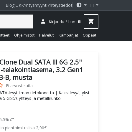
brightness_medium
Blogi
UKK
Yritysmyynti
Yhteystiedot
FI
person
shopping_cart
Kirjaudu / Luo tili
otteet
Ohjelmistot
Palvelut
Kampanjat
Oppaat
Clone Dual SATA III 6G 2.5"
-telakointiasema, 3.2 Gen1
B-B, musta
_border
Ei arvosteluita
TA-levyt ilman tietokonetta | Kaksi levyä, yksi
 5 Gbit/s yhteys ja metallirunko.
swap_horiz
25,5%
siin pientoimituslisä 2,90€