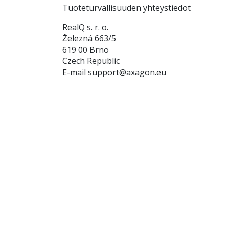
Tuoteturvallisuuden yhteystiedot
RealQ s. r. o.
Železná 663/5
619 00 Brno
Czech Republic
E-mail support@axagon.eu