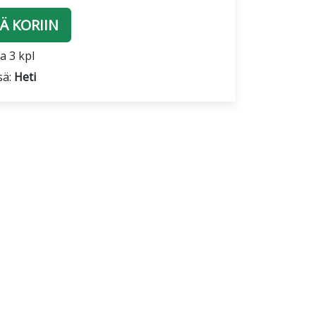
Ä KORIIN
a 3 kpl
sä:
Heti