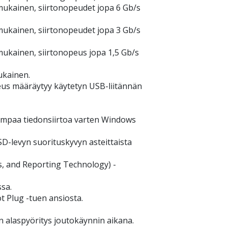
 mukainen, siirtonopeudet jopa 6 Gb/s
 mukainen, siirtonopeudet jopa 3 Gb/s
 mukainen, siirtonopeus jopa 1,5 Gb/s
ukainen.
eus määräytyy käytetyn USB-liitännän
ampaa tiedonsiirtoa varten Windows
SD-levyn suorituskyvyn asteittaista
is, and Reporting Technology) -
sa.
ot Plug -tuen ansiosta.
 alaspyöritys joutokäynnin aikana.