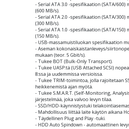
- Serial ATA 3.0 -spesifikaation (SATA/600)
(600 MB/s).
- Serial ATA 2.0 -spesifikaation (SATA/300)
(300 MB/s).
- Serial ATA 1.0 -spesifikaation (SATA/150)
(150 MB/s).
- USB-massamuistiluokan spesifikaation m
- Aseman kokonaiskaistanleveys/siirtonop
mukaan (teor. 5 Gbit/s).
- Tukee BOT (Bulk-Only Transport).
- Tukee UASP:tä (USB Attached SCSI) nope
8:ssa ja uudemmissa versioissa.
- Tukee TRIM-toimintoa, jolla rajoitetaan S
heikkenemistä ajan myötä.
- Tukee S.M.A.R.T. (Self-Monitoring, Analys
järjestelmää, joka valvoo levyn tilaa.
- SSD/HDD-käynnistystuki telakointiasemas
- Mahdollisuus liittää laite käytön aikana H
- Täydellinen Plug and Play -tuki.
- HDD Auto Spindown - automaattinen levyn