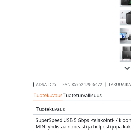
ADSA-D25
EAN
8595247906472
TAKUUAIKA 
Tuotekuvaus
Tuoteturvallisuus
Tuotekuvaus
SuperSpeed USB 5 Gbps -telakointi- / k
MINI yhdistää nopeasti ja helposti jopa ka