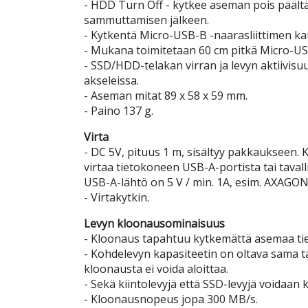
- HDD Turn Off - kytkee aseman pois päältä
sammuttamisen jälkeen.
- Kytkentä Micro-USB-B -naarasliittimen ka
- Mukana toimitetaan 60 cm pitkä Micro-US
- SSD/HDD-telakan virran ja levyn aktiivi
akseleissa.
- Aseman mitat 89 x 58 x 59 mm.
- Paino 137 g.
Virta
- DC 5V, pituus 1 m, sisältyy pakkaukseen.
virtaa tietokoneen USB-A-portista tai taval
USB-A-lähtö on 5 V / min. 1A, esim. AXAGO
- Virtakytkin.
Levyn kloonausominaisuus
- Kloonaus tapahtuu kytkemättä asemaa ti
- Kohdelevyn kapasiteetin on oltava sama 
kloonausta ei voida aloittaa.
- Sekä kiintolevyjä että SSD-levyjä voidaan 
- Kloonausnopeus jopa 300 MB/s.