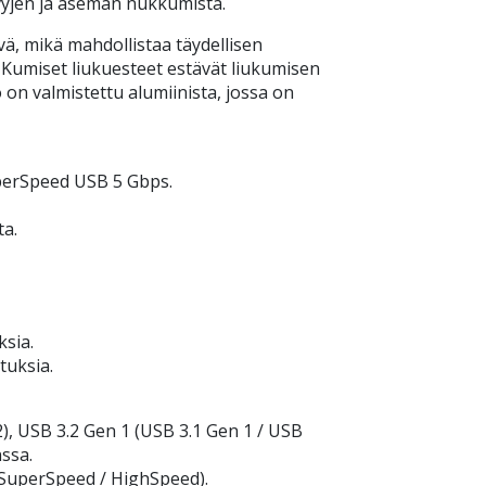
vyjen ja aseman nukkumista.
ä, mikä mahdollistaa täydellisen
 Kumiset liukuesteet estävät liukumisen
o on valmistettu alumiinista, jossa on
uperSpeed USB 5 Gbps.
ta.
ksia.
tuksia.
), USB 3.2 Gen 1 (USB 3.1 Gen 1 / USB
ssa.
(SuperSpeed / HighSpeed).