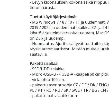
- Levyn kloonauksen kokonaisaika riippuu l
tietomäärästä.
Tuetut käyttöjärjestelmät
- MS Windows 7 / 8 / 10 / 11 ja uudemmat, 
2019 / 2022 ja uudemmat (kaikkia 32- ja 64-
käyttöjärjestelmäversioita tuetaan), Mac OS
on 2.6.x ja uudempi.
- Huomautus: Ajurit sisältyvät tuettuihin kä
täysin automaattisesti. Mitään muita ajureit
saatavilla.
Paketti sisältää
- SSD/HDD-telakka,
- Micro-USB-B -> USB-A -kaapeli 60 cm pitk
- virtajohto 100 cm,
- painettu asennusohje CZ / DE / DK / ENG / 
PL / PT / RO / RU / SK / SWE / TR / BG / CN /
- pakattu pahvilaatikkoon.