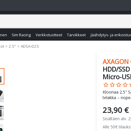
inen
Sim Racing
Verkkotuotteet
Tarvikkeet
Jäähdytys- ja erikoistu
kot
2.5"
ADSA-D25
AXAGON
HDD/SSD 
Micro-US
star_border
star_border
star_border
star_border
star
Kloonaa 2.5" SA
telakka – nopea
23,90 €
Sisältäen alv. 
Alle 50€ tilauk