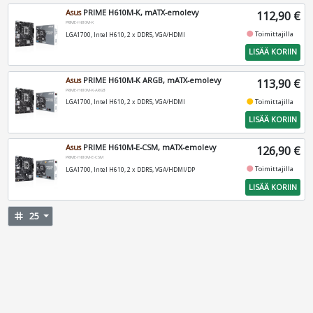
Asus
PRIME H610M-K, mATX-emolevy
112,90 €
PRIME-H610M-K
fiber_manual_record
Toimittajilla
LGA1700, Intel H610, 2 x DDR5, VGA/HDMI
LISÄÄ KORIIN
Asus
PRIME H610M-K ARGB, mATX-emolevy
113,90 €
PRIME-H610M-K-ARGB
fiber_manual_record
Toimittajilla
LGA1700, Intel H610, 2 x DDR5, VGA/HDMI
LISÄÄ KORIIN
Asus
PRIME H610M-E-CSM, mATX-emolevy
126,90 €
PRIME-H610M-E-CSM
fiber_manual_record
Toimittajilla
LGA1700, Intel H610, 2 x DDR5, VGA/HDMI/DP
LISÄÄ KORIIN
tag
25