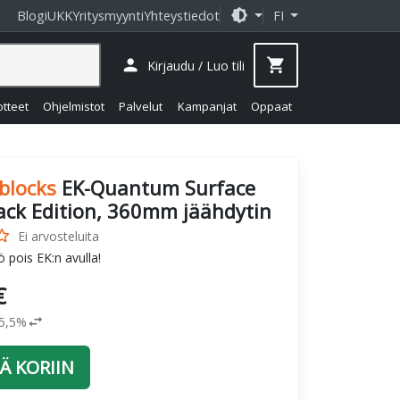
brightness_medium
Blogi
UKK
Yritysmyynti
Yhteystiedot
FI
person
shopping_cart
Kirjaudu / Luo tili
otteet
Ohjelmistot
Palvelut
Kampanjat
Oppaat
blocks
EK-Quantum Surface
lack Edition, 360mm jäähdytin
_border
Ei arvosteluita
 pois EK:n avulla!
€
swap_horiz
25,5%
Ä KORIIN