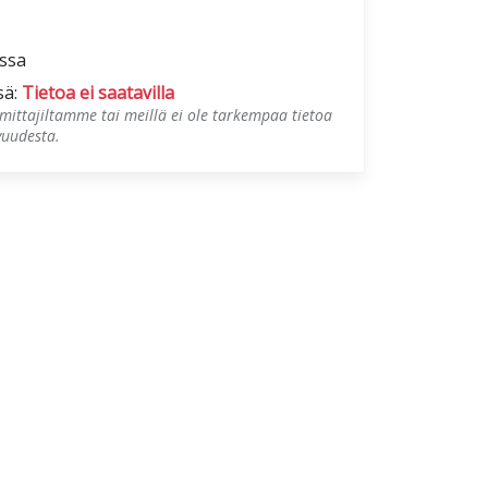
ossa
sä:
Tietoa ei saatavilla
mittajiltamme tai meillä ei ole tarkempaa tietoa
vuudesta.