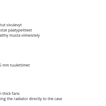
ut sivulevyt
stat päätypeitteet
ealthy musta viimeistely
25 mm tuulettimet
 thick fans
ng the radiator directly to the case