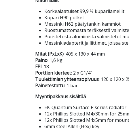
Materiaalit
:
Korkealaatuiset 99,9 % kuparilamellit
Kupari H90 putket
Messinki H62 päätytankin kammiot
Ruostumattomasta teräksestä valmistet
Puristetusta alumiinista valmistetut mu
Messinkiadapterit ja liittimet, joissa st
Mitat (PxLxK)
: 405 x 130 x 44 mm
Paino
: 1,6 kg
FPI
: 18
Porttien kiertee
t: 2 x G1/4"
Tuulettimien yhteensopivuus
: 120 x 120 x 
Painetestattu
: 1 bar
Myyntipakkaus sisältää
:
EK-Quantum Surface P series radiator
12x Phillips Slotted M4x30mm for 25mm
12x Phillips Slotted M4x5mm for mounti
6mm steel Allen (Hex) key