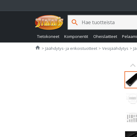
search
Tietokoneet
Komponentit
Oheislaitteet
Pelaam
Jimms.fi
home
Jäähdytys- ja erikoistuotteet
Vesijäähdytys
J