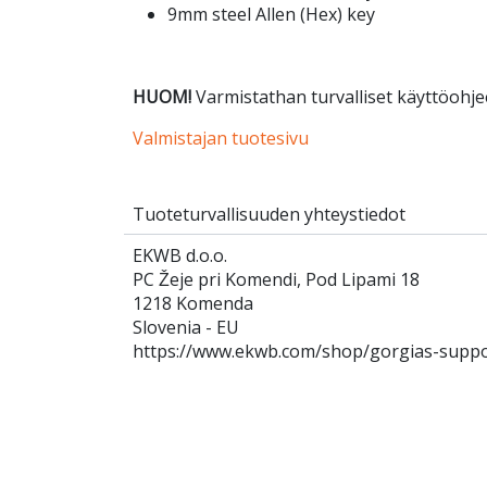
9mm steel Allen (Hex) key
HUOM!
Varmistathan turvalliset käyttöohjee
Valmistajan tuotesivu
Tuoteturvallisuuden yhteystiedot
EKWB d.o.o.
PC Žeje pri Komendi, Pod Lipami 18
1218 Komenda
Slovenia - EU
https://www.ekwb.com/shop/gorgias-supp