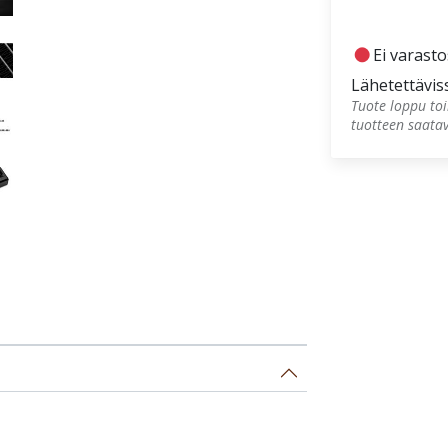
fiber_manual_record
Ei varast
Lähetettävis
Tuote loppu toi
tuotteen saata