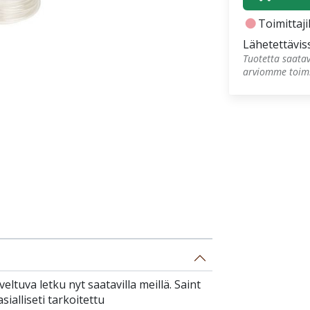
fiber_manual_record
Toimittajil
Lähetettävis
Tuotetta saatav
arviomme toimi
tuva letku nyt saatavilla meillä. Saint
alliseti tarkoitettu