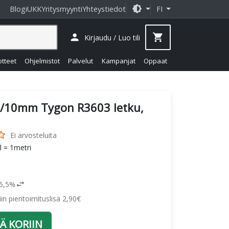
brightness_medium
Blogi
UKK
Yritysmyynti
Yhteystiedot
FI
person
shopping_cart
Kirjaudu / Luo tili
otteet
Ohjelmistot
Palvelut
Kampanjat
Oppaat
/10mm Tygon R3603 letku,
_border
Ei arvosteluita
l = 1metri
swap_horiz
25,5%
siin pientoimituslisä 2,90€
Ä KORIIN