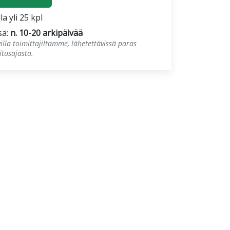
la yli 25 kpl
sä:
n. 10-20 arkipäivää
illa toimittajiltamme, lähetettävissä paras
tusajasta.