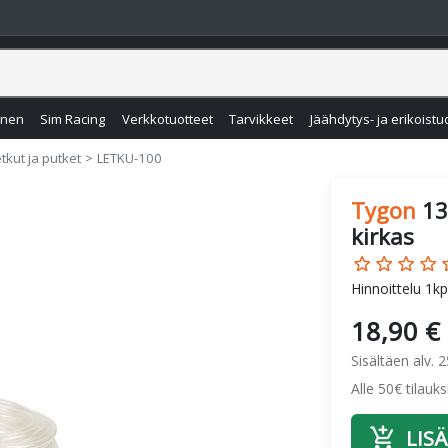
inen
Sim Racing
Verkkotuotteet
Tarvikkeet
Jäähdytys- ja erikoistu
tkut ja putket
LETKU-100
Tygon
13
kirkas
star_border
star_border
star_border
star_border
star
Hinnoittelu 1kp
18,90 €
Sisältäen alv. 
Alle 50€ tilauk
add_shopping_cart
LISÄ