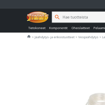
search
Tietokoneet
Komponentit
Oheislaitteet
Pelaam
Jimms.fi
home
Jäähdytys- ja erikoistuotteet
Vesijäähdytys
Le