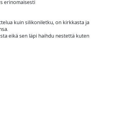
s erinomaisesti
lua kuin silikoniletku, on kirkkasta ja
nsa.
ista eikä sen läpi haihdu nestettä kuten