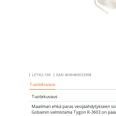
LETKU-100
EAN
4049469032968
Tuotekuvaus
Tuotekuvaus
Maailman ehkä paras vesijäähdytykseen sovel
Gobainin valmistama Tygon R-3603 on pääasi