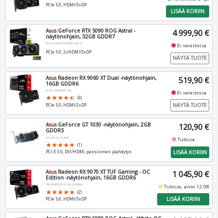
PCIe 5.0, HDMI/3xDP
LISÄÄ KORIIN
Asus
GeForce RTX 5090 ROG Astral -
4 999,90 €
näytönohjain, 32GB GDDR7
ROG-ASTRAL-RTX5090-32G-GAMING
fiber_manual_record
Ei varastossa
PCIe 5.0, 2xHDMI/3xDP
NÄYTÄ TUOTE
Asus
Radeon RX 9060 XT Dual -näytönohjain,
519,90 €
16GB GDDR6
DUAL-RX9060XT-16G
fiber_manual_record
Ei varastossa
star
star
star
star
star_half
(3)
NÄYTÄ TUOTE
PCIe 5.0, HDMI/2xDP
Asus
GeForce GT 1030 -näytönohjain, 2GB
120,90 €
GDDR5
GT1030-SL-2G-BRK
fiber_manual_record
Tulossa
star
star
star
star
star
(1)
LISÄÄ KORIIN
PCI-E 3.0, DVI/HDMI, passiivinen jäähdytys
Asus
Radeon RX 9070 XT TUF Gaming - OC
1 045,90 €
Edition -näytönohjain, 16GB GDDR6
TUF-RX9070XT-O16G-GAMING
fiber_manual_record
Tulossa, arvio 12.08
star
star
star
star
star
(2)
LISÄÄ KORIIN
PCIe 5.0, HDMI/3xDP