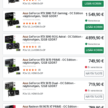
star
star
star
star
star_border
(1)
LISÄÄ KORIIN
PCIe 5.0, HDMI/3xDP
Asus
GeForce RTX 5080 TUF Gaming - OC Edition
1 549,90 €
-näytönohjain, 16GB GDDR7
TUF-RTX5080-O16G-GAMING
fiber_manual_record
Varastossa
star
star
star
star
star
(8)
LISÄÄ KORIIN
PCIe 5.0, 2xHDMI/3xDP
Asus
GeForce RTX 5090 ROG Astral - OC Edition -
4 899,90 €
näytönohjain, 32GB GDDR7
ROG-ASTRAL-RTX5090-O32G-GAMING
fiber_manual_record
Varastossa
star
star
star
star
star_half
(4)
LISÄÄ KORIIN
PCIe 5.0, 2xHDMI/3xDP
Asus
GeForce RTX 5070 PRIME - OC Edition -
749,90 €
näytönohjain, 12GB GDDR7
PRIME-RTX5070-O12G
fiber_manual_record
Ei varastossa
star
star
star
star
star_half
(4)
NÄYTÄ TUOTE
PCIe 5.0, HDMI/3xDP
Asus
GeForce RTX 5070 Dual - OC Edition -
719,90 €
näytönohjain, 12GB GDDR7
DUAL-RTX5070-O12G
fiber_manual_record
Ei varastossa
PCIe 5.0, HDMI/3xDP
NÄYTÄ TUOTE
Asus
Radeon RX 9070 XT PRIME - OC Edition -
789,90 €