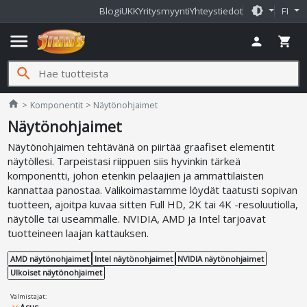
brightness_medium
Blogi
UKK
Yritysmyynti
Yhteystiedot
FI
menu
person
shopping_cart
search
Jimms.fi
home
Komponentit
Näytönohjaimet
Näytönohjaimet
Näytönohjaimen tehtävänä on piirtää graafiset elementit
näytöllesi. Tarpeistasi riippuen siis hyvinkin tärkeä
komponentti, johon etenkin pelaajien ja ammattilaisten
kannattaa panostaa. Valikoimastamme löydät taatusti sopivan
tuotteen, ajoitpa kuvaa sitten Full HD, 2K tai 4K -resoluutiolla,
näytölle tai useammalle. NVIDIA, AMD ja Intel tarjoavat
tuotteineen laajan kattauksen.
AMD näytönohjaimet
Intel näytönohjaimet
NVIDIA näytönohjaimet
Ulkoiset näytönohjaimet
Valmistajat
: