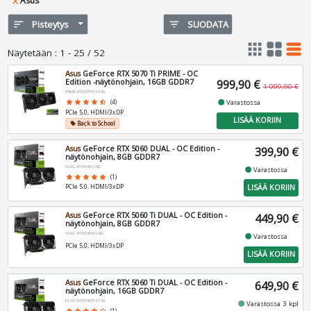
Asus
close
sort
Pisteytys
filter_list
SUODATA
apps
grid_view
table_rows
Näytetään
:
1 - 25 / 52
Asus
GeForce RTX 5070 Ti PRIME - OC
Edition -näytönohjain, 16GB GDDR7
999,90 €
1 099,90 €
PRIME-RTX5070TI-O16G
fiber_manual_record
Varastossa
star
star
star
star
star_half
(4)
PCIe 5.0, HDMI/3xDP
LISÄÄ KORIIN
Back to School
local_offer
Asus
GeForce RTX 5060 DUAL - OC Edition -
399,90 €
näytönohjain, 8GB GDDR7
DUAL-RTX5060-O8G
fiber_manual_record
Varastossa
star
star
star
star
star
(1)
LISÄÄ KORIIN
PCIe 5.0, HDMI/3xDP
Asus
GeForce RTX 5060 Ti DUAL - OC Edition -
449,90 €
näytönohjain, 8GB GDDR7
DUAL-RTX5060TI-O8G
fiber_manual_record
Varastossa
PCIe 5.0, HDMI/3xDP
LISÄÄ KORIIN
Asus
GeForce RTX 5060 Ti DUAL - OC Edition -
649,90 €
näytönohjain, 16GB GDDR7
DUAL-RTX5060TI-O16G
fiber_manual_record
Varastossa 3 kpl