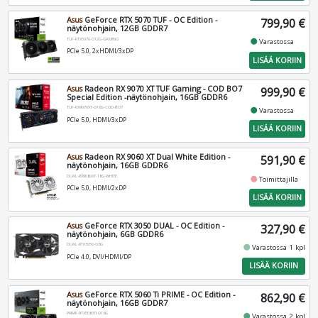
Asus
GeForce RTX 5070 TUF - OC Edition -
799,90 €
näytönohjain, 12GB GDDR7
TUF-RTX5070-O12G-GAMING
fiber_manual_record
Varastossa
PCIe 5.0, 2xHDMI/3xDP
LISÄÄ KORIIN
Asus
Radeon RX 9070 XT TUF Gaming - COD BO7
999,90 €
Special Edition -näytönohjain, 16GB GDDR6
TUF-RX9070XT-O16G-COD-BO7
fiber_manual_record
Varastossa
PCIe 5.0, HDMI/3xDP
LISÄÄ KORIIN
Asus
Radeon RX 9060 XT Dual White Edition -
591,90 €
näytönohjain, 16GB GDDR6
DUAL-RX9060XT-16G-WHITE
fiber_manual_record
Toimittajilla
PCIe 5.0, HDMI/2xDP
LISÄÄ KORIIN
Asus
GeForce RTX 3050 DUAL - OC Edition -
327,90 €
näytönohjain, 6GB GDDR6
DUAL-RTX3050-O6G
fiber_manual_record
Varastossa 1 kpl
PCIe 4.0, DVI/HDMI/DP
LISÄÄ KORIIN
Asus
GeForce RTX 5060 Ti PRIME - OC Edition -
862,90 €
näytönohjain, 16GB GDDR7
PRIME-RTX5060TI-O16G
fiber_manual_record
Varastossa 2 kpl